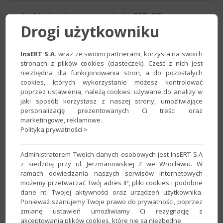
e-Archiwizacja w systemie InsERT GT
Drogi użytkowniku
Program:
Gestor GT
,
Gratyfikant GT
,
InsERT GT
,
Rachmistrz
GT
,
Rewizor GT
,
Subiekt GT
InsERT S.A.
wraz ze swoimi partnerami, korzysta na swoich
Kategoria:
Archiwizacja
,
e–archiwizacja
stronach z plików cookies (ciasteczek). Część z nich jest
niezbędna dla funkcjonowania stron, a do pozostałych
cookies, których wykorzystanie możesz kontrolować
InsERT GT – Jak ustawić automatyczną
poprzez ustawienia, należą cookies: używane do analizy w
archiwizację do chmury?
jaki sposób korzystasz z naszej strony, umożliwiające
personalizację prezentowanych Ci treści oraz
Program:
Gestor GT
,
Gratyfikant GT
,
InsERT GT
,
Rachmistrz
marketingowe, reklamowe.
GT
,
Rewizor GT
,
Subiekt GT
Polityka prywatności >
Kategoria:
Archiwizacja
,
e–archiwizacja
Administratorem Twoich danych osobowych jest InsERT S.A
z siedzibą przy ul. Jerzmanowskiej 2 we Wrocławiu. W
Jak zmienić dane adresowe w Koncie InsERT?
ramach odwiedzania naszych serwisów internetowych
możemy przetwarzać Twój adres IP, pliki cookies i podobne
Program:
Biuro GT
,
Biuro nexo
,
Gestor GT
,
Gestor nexo
,
dane nt. Twojej aktywności oraz urządzeń użytkownika.
Gratyfikant GT
,
Gratyfikant nexo
,
InsERT GT
,
InsERT nexo
,
Ponieważ szanujemy Twoje prawo do prywatności, poprzez
Rachmistrz GT
,
Rachmistrz nexo
,
Rewizor GT
,
Rewizor nexo
,
zmianę ustawień umożliwiamy Ci rezygnację z
Subiekt 123
,
Subiekt GT
,
Subiekt nexo
,
mikroGratyfikant GT
,
akceptowania plików cookies, które nie są niezbędne.