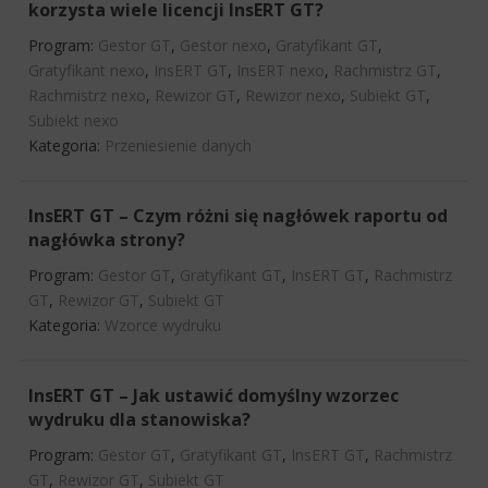
korzysta wiele licencji InsERT GT?
Program:
Gestor GT
,
Gestor nexo
,
Gratyfikant GT
,
Gratyfikant nexo
,
InsERT GT
,
InsERT nexo
,
Rachmistrz GT
,
Rachmistrz nexo
,
Rewizor GT
,
Rewizor nexo
,
Subiekt GT
,
Subiekt nexo
Kategoria:
Przeniesienie danych
InsERT GT – Czym różni się nagłówek raportu od
nagłówka strony?
Program:
Gestor GT
,
Gratyfikant GT
,
InsERT GT
,
Rachmistrz
GT
,
Rewizor GT
,
Subiekt GT
Kategoria:
Wzorce wydruku
InsERT GT – Jak ustawić domyślny wzorzec
wydruku dla stanowiska?
Program:
Gestor GT
,
Gratyfikant GT
,
InsERT GT
,
Rachmistrz
GT
,
Rewizor GT
,
Subiekt GT