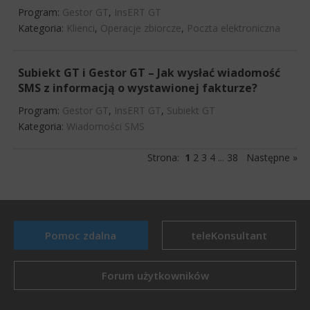
Program:
Gestor GT
,
InsERT GT
Kategoria:
Klienci
,
Operacje zbiorcze
,
Poczta elektroniczna
Subiekt GT i Gestor GT – Jak wysłać wiadomość
SMS z informacją o wystawionej fakturze?
Program:
Gestor GT
,
InsERT GT
,
Subiekt GT
Kategoria:
Wiadomości SMS
Strona:
1
2
3
4
...
38
Następne »
Pomoc zdalna
teleKonsultant
Forum użytkowników