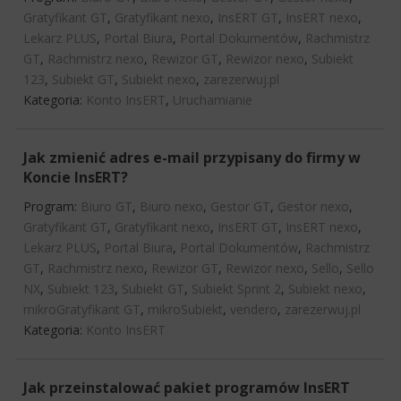
Gratyfikant GT
,
Gratyfikant nexo
,
InsERT GT
,
InsERT nexo
,
Lekarz PLUS
,
Portal Biura
,
Portal Dokumentów
,
Rachmistrz
GT
,
Rachmistrz nexo
,
Rewizor GT
,
Rewizor nexo
,
Subiekt
123
,
Subiekt GT
,
Subiekt nexo
,
zarezerwuj.pl
Kategoria:
Konto InsERT
,
Uruchamianie
Jak zmienić adres e-mail przypisany do firmy w
Koncie InsERT?
Program:
Biuro GT
,
Biuro nexo
,
Gestor GT
,
Gestor nexo
,
Gratyfikant GT
,
Gratyfikant nexo
,
InsERT GT
,
InsERT nexo
,
Lekarz PLUS
,
Portal Biura
,
Portal Dokumentów
,
Rachmistrz
GT
,
Rachmistrz nexo
,
Rewizor GT
,
Rewizor nexo
,
Sello
,
Sello
NX
,
Subiekt 123
,
Subiekt GT
,
Subiekt Sprint 2
,
Subiekt nexo
,
mikroGratyfikant GT
,
mikroSubiekt
,
vendero
,
zarezerwuj.pl
Kategoria:
Konto InsERT
Jak przeinstalować pakiet programów InsERT