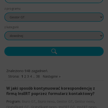
z programu
z kategorii
Znaleziono 948 zagadnień.
Strona:
1
2
3
4
...
38
Następne »
W jaki sposób kontynuować korespondencję z
firmą InsERT poprzez formularz kontaktowy?
Program:
Biuro GT
,
Biuro nexo
,
Gestor GT
,
Gestor nexo
,
Gratyfikant GT
,
Gratyfikant nexo
,
InsERT GT
,
InsERT nexo
,