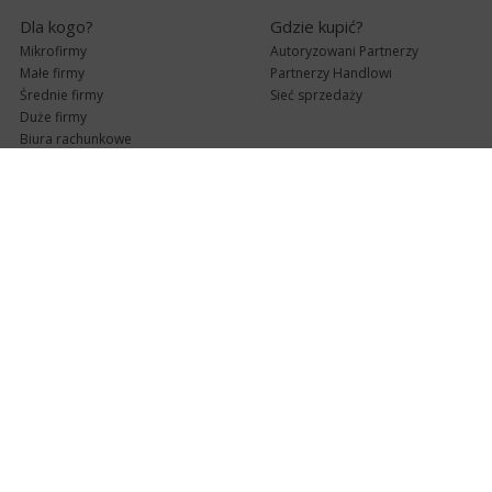
Dla kogo?
Gdzie kupić?
Mikrofirmy
Autoryzowani Partnerzy
Małe firmy
Partnerzy Handlowi
Średnie firmy
Sieć sprzedaży
Duże firmy
Biura rachunkowe
Pomoc techniczna
Uaktualnienia
Pomoc zdalna
Abonament
e-Pomoc techniczna
Aktualne wersje
Forum użytkowników
Formularz kontaktowy
Punkty Serwisowe
teleKonsultant
InsERT Status
Dla Partnerów
Kanały informacyjne
Serwis dla Partnerów
RSS
Zostań Partnerem
newsletter email