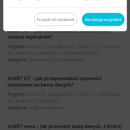
mikroSubiekt
Kategoria:
Konto InsERT
Przejdź do ustawień
Akceptuję wszystkie
InsERT GT – Jak zaktualizować standardowe
wzorce wydruków?
Program:
Gestor GT
,
Gratyfikant GT
,
InsERT GT
,
Rachmistrz
GT
,
Rewizor GT
,
Subiekt GT
,
mikroGratyfikant GT
Kategoria:
Dokumenty
,
Wzorce wydruku
InsERT GT – Jak przeprowadzić czynności
serwisowe na bazie danych?
Program:
Gestor GT
,
Gratyfikant GT
,
InsERT GT
,
Rachmistrz
GT
,
Rewizor GT
,
Subiekt GT
Kategoria:
Program serwisowy
InsERT nexo – Jak przenieść bazę danych, z której