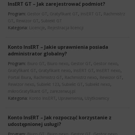
InsERT GT – Jak zarejestrować podmiot?
Program:
Gestor GT
,
Gratyfikant GT
,
InsERT GT
,
Rachmistrz
GT
,
Rewizor GT
,
Subiekt GT
Kategoria:
Licencje
,
Rejestracja licencji
Konto InsERT – Jakie uprawnienia posiada
administrator globalny?
Program:
Biuro GT
,
Biuro nexo
,
Gestor GT
,
Gestor nexo
,
Gratyfikant GT
,
Gratyfikant nexo
,
InsERT GT
,
InsERT nexo
,
Portal Biura
,
Rachmistrz GT
,
Rachmistrz nexo
,
Rewizor GT
,
Rewizor nexo
,
Subiekt 123
,
Subiekt GT
,
Subiekt nexo
,
mikroGratyfikant GT
,
zarezerwuj.pl
Kategoria:
Konto InsERT
,
Uprawnienia
,
Użytkownicy
Konto InsERT – Jak rozpocząć korzystanie z
udostępnionej usługi?
Program:
Biuro GT
,
Biuro nexo
,
Gestor GT
,
Gestor nexo
,