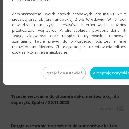
Zawiadomienie o zwołaniu Zwyczajnego Walnego
Administratorem Twoich danych osobowych jest InsERT S.A z
Zgromadzenia Akcjonariuszy / 23.06.2021
siedzibą przy ul. Jerzmanowskiej 2 we Wrocławiu. W ramach
pobierz
odwiedzania naszych serwisów internetowych możemy
przetwarzać Twój adres IP, pliki cookies i podobne dane nt.
Twojej aktywności oraz urządzeń użytkownika. Ponieważ
Piąte wezwanie do złożenia dokumentów akcji do
szanujemy Twoje prawo do prywatności, poprzez zmianę
depozytu Spółki / 29.01.2021
ustawień umożliwiamy Ci rezygnację z akceptowania plików
pobierz
cookies, które nie są niezbędne.
Czwarte wezwanie do złożenia dokumentów akcji do
Przejdź do ustawień
Akceptuję wszystki
depozytu Spółki / 30.12.2020
pobierz
Trzecie wezwanie do złożenia dokumentów akcji do
depozytu Spółki / 30.11.2020
pobierz
Drugie wezwanie do złożenia dokumentów akcji do