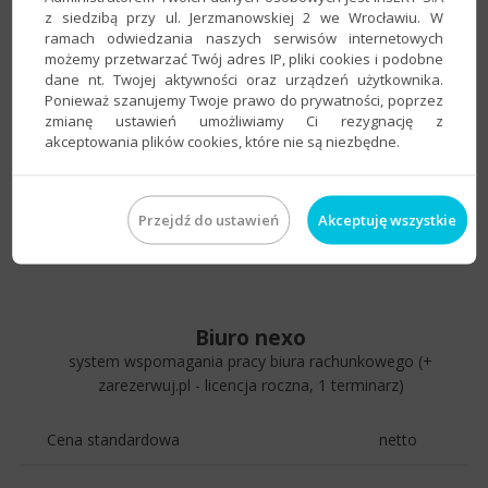
Rachmistrz nexo PRO
z siedzibą przy ul. Jerzmanowskiej 2 we Wrocławiu. W
księga przychodów i rozchodów i system naliczania podatku
ramach odwiedzania naszych serwisów internetowych
zryczałtowanego
możemy przetwarzać Twój adres IP, pliki cookies i podobne
dane nt. Twojej aktywności oraz urządzeń użytkownika.
Ponieważ szanujemy Twoje prawo do prywatności, poprzez
Cena standardowa
netto
zmianę ustawień umożliwiamy Ci rezygnację z
akceptowania plików cookies, które nie są niezbędne.
(promocja 8/31/2026, r.)
Licencja na nieograniczoną liczbę
211.50
stanowisk i 20 podmiotów
Przejdź do ustawień
Akceptuję wszystkie
gospodarczych
Biuro nexo
system wspomagania pracy biura rachunkowego (+
zarezerwuj.pl - licencja roczna, 1 terminarz)
Cena standardowa
netto