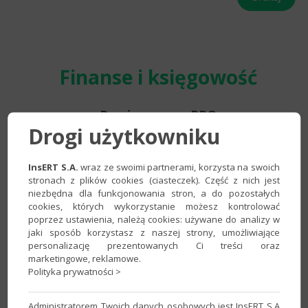
Finanse i księgowość
Rewizor nexo PRO
Drogi użytkowniku
system finansowo-księgowy
Cena standardowa
netto
InsERT S.A.
wraz ze swoimi partnerami, korzysta na swoich
stronach z plików cookies (ciasteczek). Część z nich jest
niezbędna dla funkcjonowania stron, a do pozostałych
(promocja 8/31/2026, r.)
cookies, których wykorzystanie możesz kontrolować
Licencja na nieograniczoną liczbę
poprzez ustawienia, należą cookies: używane do analizy w
823.50
stanowisk i 10 podmiotów
jaki sposób korzystasz z naszej strony, umożliwiające
personalizację prezentowanych Ci treści oraz
gospodarczych
marketingowe, reklamowe.
Polityka prywatności >
Administratorem Twoich danych osobowych jest InsERT S.A