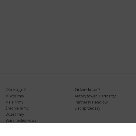
Dla kogo?
Gdzie kupić?
Mikrofirmy
Autoryzowani Partnerzy
Małe firmy
Partnerzy Handlowi
Średnie firmy
Sieć sprzedaży
Duże firmy
Biura rachunkowe
Pomoc techniczna
Uaktualnienia