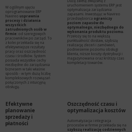
Dużą zaletą związaną z
uruchomieniem systemu ERP jest
W ogólnym ujęciu
optymalizacja zarządzania
oprogramowanie ERP
zapasami. Inwestując w Navireo
Navireo
usprawnia
przedsiębiorca
ograniczy
procesy i działania
poziom zapasów do
wszystkich
optymalnego, niezbędnego do
zatrudnionych osób w
wykonania produktu poziomu
.
firmie
: od szeregowych
Przełoży się to na większą
pracowników po zarząd. To
punktualność dostaw, szybszą
z kolei przekłada się na
realizację zleceń i zamówień,
efektywniejsze rezultaty
podniesienie poziomu obsługi
pracy oraz oszczędność
klienta, niższe koszty dystrybucji i
czasu i środków. System
magazynowania oraz krótszy czas
posiada wszystkie cechy
kompletacji towarów.
niezbędne do zarządzania
biznesem w taki właśnie
sposób - w tym dużą liczbę
kompleksowych rozwiązań
połączonych z intuicyjną
obsługą.
Efektywne
Oszczędność czasu i
planowanie
optymalizacja kosztów
sprzedaży i
Automatyzacja i integracja
płatności
procesów w firmie przekłada się na
szybszą realizację codziennych