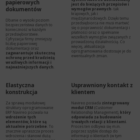
papierowych
jest do bieżących przepisów i
dokumentów
wymogów prawnych
- tak
krajowych, jak i
międzynarodowych. Dzięki temu
Dbanie o wysoki poziom
przedsiębiorca nie musi martwić
bezpieczeństwa danych to
się o poprawność dokumentacji i
konieczność w każdym
płatności oraz o spełnianie
przedsiębiorstwie.
wszelkich wymogów związanych z
Cyfryzacja firmy zmniejszy
prowadzoną działalnością. Co
liczbę papierowej
więcej, aktualizacja
dokumentacji oraz
oprogramowania dostosuje je do
zagwarantuje skuteczną
ewentualnych zmian.
ochronę przed kradzieżą
wrażliwych informacji i
najważniejszych danych
.
Elastyczna
Usprawniony kontakt z
konstrukcja
klientem
Za sprawą modułowej
Navireo posiada
zintegrowany
struktury oprogramowanie
moduł CRM
(Customer
ERP Navireo pozwala na
Relationship Management),
który
wdrożenie tych
odpowiada za budowanie
elementów, które są
trwałych relacji z klientami
.
aktualnie potrzebne
. To
Proces ten odbywa się m.in.
znacznie upraszcza proces
poprzez szybki dostęp do
wdrożenia i stanowi dużą
informacji o klientach (w tym