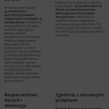
Dzięki pracy w oparciu o wspólną
bazę danych,
wszystkie dane w
W dzisiejszych czasach
firmie są natychmiastowo
gromadzenie i
udostępniane kluczowym
ustrukturyzowanie
decydentom
. Umożliwia to
danych jest niezbędne w
natychmiastowe reagowanie i
każdej firmie
, niezależnie
sprawną analizę problemów. Ten
od jej wielkości. Sprawna
ostatni aspekt dodatkowo ułatwia
kontrola, segregacja i
możliwość generowania zestawień i
bieżąca analiza
raportów.
pozyskiwanych informacji
ułatwia podejmowanie
właściwych decyzji
biznesowych, co może
przełożyć się na uzyskanie
przewagi nad konkurencją.
System klasy ERP Navireo
zautomatyzuje cały ten
proces, co nie tylko obniży
koszty pozyskiwania
danych, ale też zlikwiduje
konieczność angażowania
pracowników.
Bezpieczeństwo
Zgodność z aktualnymi
danych i
przepisami
eliminacja
System Navireo dostosowany