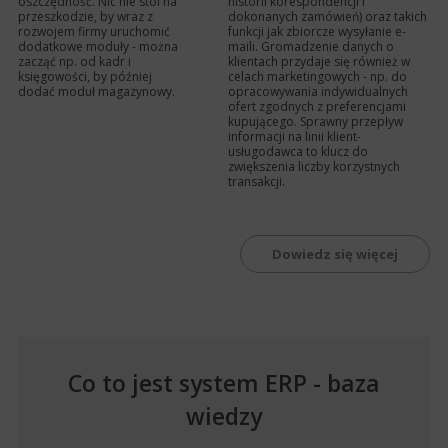
oszczędność. Nic nie stoi na
historii korespondencji i
przeszkodzie, by wraz z
dokonanych zamówień) oraz takich
rozwojem firmy uruchomić
funkcji jak zbiorcze wysyłanie e-
dodatkowe moduły - można
maili. Gromadzenie danych o
zacząć np. od kadr i
klientach przydaje się również w
księgowości, by później
celach marketingowych - np. do
dodać moduł magazynowy.
opracowywania indywidualnych
ofert zgodnych z preferencjami
kupującego. Sprawny przepływ
informacji na linii klient-
usługodawca to klucz do
zwiększenia liczby korzystnych
transakcji.
Dowiedz się więcej
Co to jest system ERP - baza
wiedzy