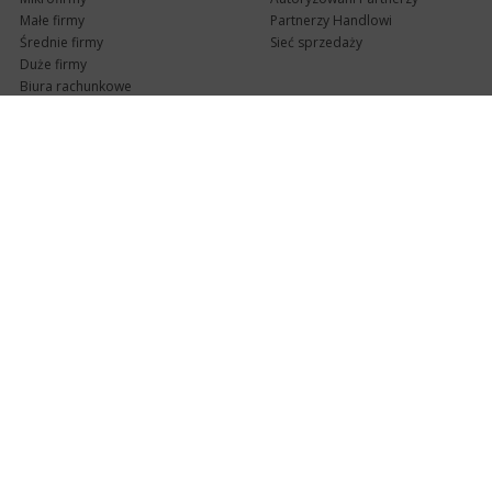
Małe firmy
Partnerzy Handlowi
Średnie firmy
Sieć sprzedaży
Duże firmy
Biura rachunkowe
Pomoc techniczna
Uaktualnienia
Pomoc zdalna
Abonament
e-Pomoc techniczna
Aktualne wersje
Forum użytkowników
Formularz kontaktowy
Punkty Serwisowe
teleKonsultant
InsERT Status
Dla Partnerów
Kanały informacyjne
Serwis dla Partnerów
RSS
Zostań Partnerem
newsletter email