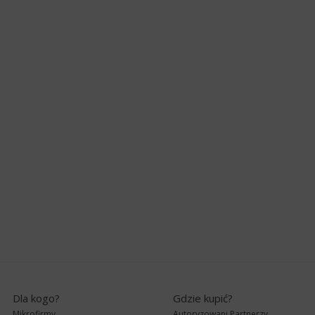
Dla kogo?
Gdzie kupić?
Mikrofirmy
Autoryzowani Partnerzy