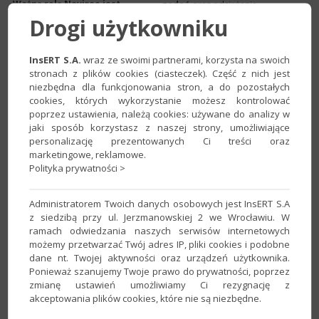
Ważną rolą Navireo jest
zadań
oraz odciążenie
wsparcie w zarządzaniu
pracowników od wykonywania
Drogi użytkowniku
finansami
. Z pomocą
mechanicznych, powtarzających się
oprogramowania firmy
czynności. Precyzyjne planowanie
mogą wyznaczać optymalny
zasobów i zapotrzebowania
termin płatności w łańcuchu
materiałowego wpłynie z kolei na
InsERT S.A.
wraz ze swoimi partnerami, korzysta na swoich
dostaw zależnie od tego,
obniżenie kosztów, sprawniejszą
stronach z plików cookies (ciasteczek). Część z nich jest
czy mowa o klientach, czy
logistykę pracy i działanie według
niezbędna dla funkcjonowania stron, a do pozostałych
dostawcach. W praktyce
zaplanowanego budżetu. Warto
cookies, których wykorzystanie możesz kontrolować
przekłada się to na
dodać, że według różnych analiz
uzyskanie większej kontroli
systemy klasy ERP skracają czas
poprzez ustawienia, należą cookies: używane do analizy w
nad przepływem
potrzebny na realizację zamówień,
jaki sposób korzystasz z naszej strony, umożliwiające
gotówkowym. Dodatkowo
ewidencje dokumentów czy
personalizację prezentowanych Ci treści oraz
system ERP wspiera
tworzenie raportów
nawet do
wszelkie formy sprzedaży:
marketingowe, reklamowe.
90%
.
stacjonarną, internetową,
Polityka prywatności >
detaliczną i hurtową oraz
umożliwiają przesyłanie
informacji m.in. o towarach,
Administratorem Twoich danych osobowych jest InsERT S.A
cenach i promocjach.
z siedzibą przy ul. Jerzmanowskiej 2 we Wrocławiu. W
Oprogramowanie ERP
ramach odwiedzania naszych serwisów internetowych
Navireo
zapewnia też
możemy przetwarzać Twój adres IP, pliki cookies i podobne
kompleksową kontrolę
dane nt. Twojej aktywności oraz urządzeń użytkownika.
nad księgowością
: w tym
szybki dostęp do danych
Ponieważ szanujemy Twoje prawo do prywatności, poprzez
kontrahentów z bazy GUS,
zmianę ustawień umożliwiamy Ci rezygnację z
komunikaty z urzędów
akceptowania plików cookies, które nie są niezbędne.
skarbowych oraz możliwość
tworzenia i wysyłania