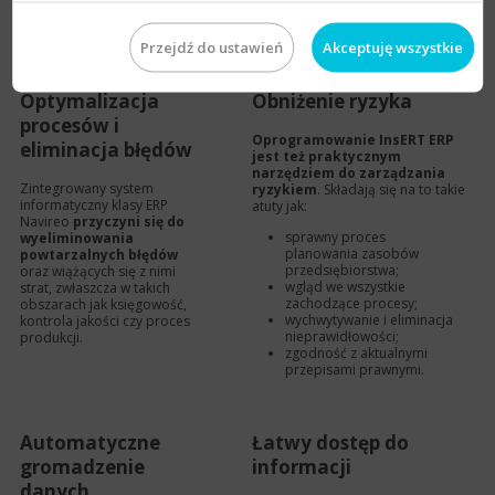
danych w formacie
Jednolitego Pliku
Kontrolnego.
Przejdź do ustawień
Akceptuję wszystkie
Optymalizacja
Obniżenie ryzyka
procesów i
Oprogramowanie InsERT ERP
eliminacja błędów
jest też praktycznym
narzędziem do zarządzania
Zintegrowany system
ryzykiem
. Składają się na to takie
informatyczny klasy ERP
atuty jak:
Navireo
przyczyni się do
sprawny proces
wyeliminowania
planowania zasobów
powtarzalnych błędów
przedsiębiorstwa;
oraz wiążących się z nimi
wgląd we wszystkie
strat, zwłaszcza w takich
zachodzące procesy;
obszarach jak księgowość,
wychwytywanie i eliminacja
kontrola jakości czy proces
nieprawidłowości;
produkcji.
zgodność z aktualnymi
przepisami prawnymi.
Automatyczne
Łatwy dostęp do
gromadzenie
informacji
danych