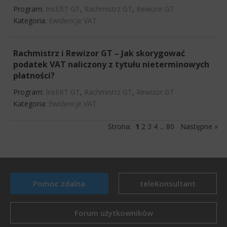
Program:
InsERT GT
,
Rachmistrz GT
,
Rewizor GT
Kategoria:
Ewidencje VAT
Rachmistrz i Rewizor GT – Jak skorygować
podatek VAT naliczony z tytułu nieterminowych
płatności?
Program:
InsERT GT
,
Rachmistrz GT
,
Rewizor GT
Kategoria:
Ewidencje VAT
Strona:
1
2
3
4
...
80
Następne »
Pomoc zdalna
teleKonsultant
Forum użytkowników