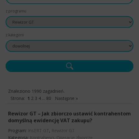
z programu
z kategorii
Znaleziono 1990 zagadnień.
Strona:
1
2
3
4
...
80
Następne »
Rewizor GT – Jak zbiorczo ustawić kontrahentom
domyślną ewidencję VAT zakupu?
Program:
InsERT GT
,
Rewizor GT
Kategoria:
Kontrahenci
,
Operacje zbiorcze