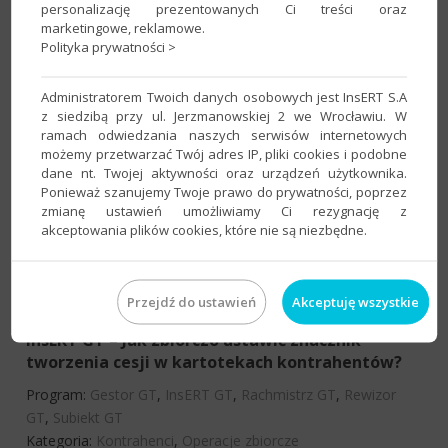
wpłaty PPK pracownika/pracodawcy na
personalizację prezentowanych Ci treści oraz
marketingowe, reklamowe.
wygenerowanej wypłacie?
Polityka prywatności >
Program:
InsERT GT
,
Rachmistrz GT
,
Rewizor GT
,
mikroGratyfikant GT
Administratorem Twoich danych osobowych jest InsERT S.A
Kategoria:
Pracownicze Plany Kapitałowe
z siedzibą przy ul. Jerzmanowskiej 2 we Wrocławiu. W
ramach odwiedzania naszych serwisów internetowych
możemy przetwarzać Twój adres IP, pliki cookies i podobne
dane nt. Twojej aktywności oraz urządzeń użytkownika.
Portal Biura – Jak dodać potwierdzenie płatności
Ponieważ szanujemy Twoje prawo do prywatności, poprzez
za podatek skarbowy lub składki ZUS?
zmianę ustawień umożliwiamy Ci rezygnację z
Program:
InsERT GT
,
InsERT nexo
,
Portal Biura
,
Rachmistrz
akceptowania plików cookies, które nie są niezbędne.
GT
,
Rachmistrz nexo
,
Rewizor GT
,
Rewizor nexo
Kategoria:
Portal Biura
,
Raporty
Przejdź do ustawień
Akceptuję wszystkie
InsERT GT – Jak zbiorczo ustawić znacznik
tworzenia cesji w kartotekach kontrahentów?
Program:
Gestor GT
,
InsERT GT
,
Rachmistrz GT
,
Rewizor
GT
,
Subiekt GT
Kategoria:
Kontrahenci
,
Operacje zbiorcze