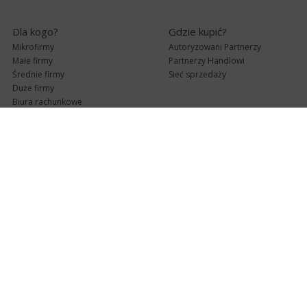
Dla kogo?
Gdzie kupić?
Mikrofirmy
Autoryzowani Partnerzy
Małe firmy
Partnerzy Handlowi
Średnie firmy
Sieć sprzedaży
Duże firmy
Biura rachunkowe
Pomoc techniczna
Uaktualnienia
Pomoc zdalna
Abonament
e-Pomoc techniczna
Aktualne wersje
Forum użytkowników
Formularz kontaktowy
Punkty Serwisowe
teleKonsultant
InsERT Status
Dla Partnerów
Kanały informacyjne
Serwis dla Partnerów
RSS
Zostań Partnerem
newsletter email