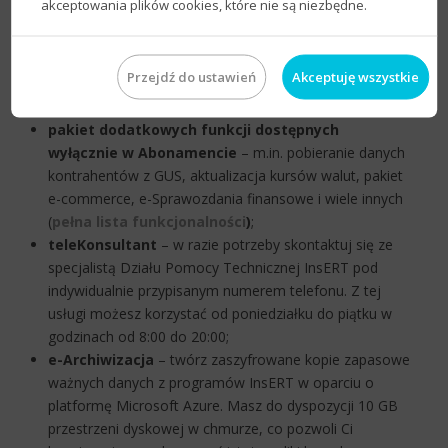
akceptowania plików cookies, które nie są niezbędne.
obejmuje:
Abonament
– funkcja ta zapewni Ci natychmiastowy
Przejdź do ustawień
Akceptuję wszystkie
dostęp do wszystkich aktualizacji, jakie pojawią się w
czasie korzystania z usługi;
pakiet dodatkowych funkcji
dostępnych
wyłącznie w Abonamencie
– m.in. pobieranie danych
kontrahentów z GUS, aktualizacja kursów walut, pakiet
e-commerce, e-Sprawozdania finansowe i wiele innych
(
pełna lista funkcjonalności
)
;
teleKonsultant
– w razie potrzeby skontaktuj się ze
specjalistą Działu Pomocy Technicznej InsERT pod
indywidualnie przypisanym numerem telefonu. Z tej
usługi możesz korzystać od poniedziałku do piątku w
godzinach od 8:00 do 20:00;
e-Archiwizacja
– twórz zaszyfrowane kopie zapasowe
ważnych danych z programów InsERT w oparciu o
platformę Microsoft Azure. Masz do dyspozycji 10 GB
przestrzeni dyskowej w chmurze, co pozwoli Ci