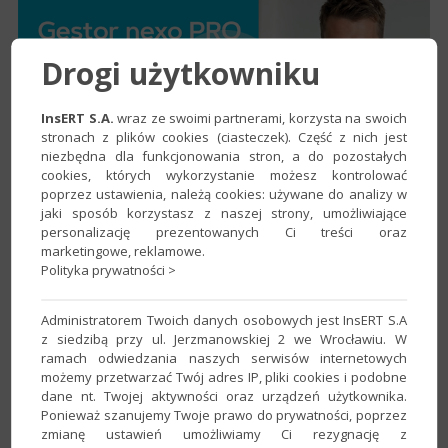
Drogi użytkowniku
InsERT S.A.
wraz ze swoimi partnerami, korzysta na swoich
stronach z plików cookies (ciasteczek). Część z nich jest
niezbędna dla funkcjonowania stron, a do pozostałych
cookies, których wykorzystanie możesz kontrolować
poprzez ustawienia, należą cookies: używane do analizy w
jaki sposób korzystasz z naszej strony, umożliwiające
personalizację prezentowanych Ci treści oraz
marketingowe, reklamowe.
Polityka prywatności >
Opieka posprzedażowa InsERT
nexo
Administratorem Twoich danych osobowych jest InsERT S.A
z siedzibą przy ul. Jerzmanowskiej 2 we Wrocławiu. W
ramach odwiedzania naszych serwisów internetowych
Po zakupie licencji InsERT nexo otrzymasz dostęp
możemy przetwarzać Twój adres IP, pliki cookies i podobne
dane nt. Twojej aktywności oraz urządzeń użytkownika.
do
bezpłatnej 3-miesięcznej opieki posprzedażowej
.
Ponieważ szanujemy Twoje prawo do prywatności, poprzez
Dzięki niej wdrożenie naszego oprogramowania w Twojej
zmianę ustawień umożliwiamy Ci rezygnację z
firmie stanie się jeszcze łatwiejsze. Opieka posprzedażowa