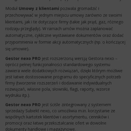
Moduł
Umowy z klientami
pozwala gromadzić i
przechowywać w jednym miejscu umowy zarówno ze swoimi
klientami, jak i te dotyczące firmy (takie jak prąd, gaz, różnego
rodzaju przeglądy). W ramach umów można zaplanować
automatyczne, cykliczne wystawiane dokumentów oraz dodać
przypomnienia w formie akcji automatycznych (np. o kończącej
się umowie).
Gestor nexo PRO
jest rozszerzoną wersją Gestora nexo –
oprócz pełnej funkcjonalności standardowego systemu
zawiera wiele dodatkowych rozwiązań, dzięki którym możliwe
jest łatwe dostosowanie programu do specyficznych potrzeb
firmy (tworzenie rozszerzeń i dodawanie indywidualnych
rozwiązań, własne pola, słowniki, flagi, raporty, wzorce
wydruku itp.).
Gestor nexo
PRO
jest ściśle zintegrowany z systemem
sprzedaży Subiekt nexo, co umożliwia m.in. korzystanie ze
wspólnych kartotek klientów i asortymentu, cenników i
promocji oraz łatwe przekształcanie ofert w dowolne
dokumenty handlowe i magazynowe.