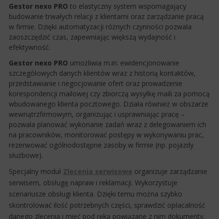
Gestor nexo PRO
to elastyczny system wspomagający
budowanie trwałych relacji z klientami oraz zarządzanie pracą
w firmie. Dzięki automatyzacji różnych czynności pozwala
zaoszczędzić czas, zapewniając większą wydajność i
efektywność.
Gestor nexo PRO
umożliwia m.in: ewidencjonowanie
szczegółowych danych klientów wraz z historią kontaktów,
przedstawianie i negocjowanie ofert oraz prowadzenie
korespondencji mailowej czy zbiorczą wysyłkę maili za pomocą
wbudowanego klienta pocztowego. Działa również w obszarze
wewnątrzfirmowym, organizując i usprawniając pracę –
pozwala planować wykonanie zadań wraz z delegowaniem ich
na pracowników, monitorować postępy w wykonywaniu prac,
rezerwować ogólnodostępne zasoby w firmie (np. pojazdy
służbowe).
Specjalny moduł
Zlecenia serwisowe
organizuje zarządzanie
serwisem, obsługę napraw i reklamacji. Wykorzystuje
scenariusze obsługi klienta. Dzięki temu można szybko
skontrolować ilość potrzebnych części, sprawdzić opłacalność
danego zlecenia i mieć pod ręką powiązane z nim dokumenty.