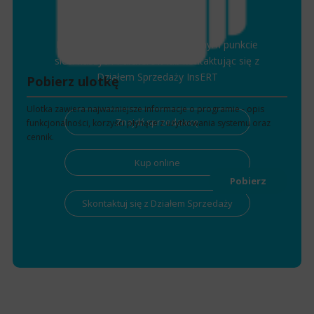
Jak kupić
Program można nabyć w dowolnym punkcie
sieci naszych Partnerów lub kontaktując się z
Działem Sprzedaży InsERT
Pobierz ulotkę
Ulotka zawiera najważniejsze informacje o programie - opis
Znajdź sprzedawcę
funkcjonalności, korzyści płynące z użytkowania systemu oraz
cennik.
Kup online
Pobierz
Skontaktuj się z Działem Sprzedaży