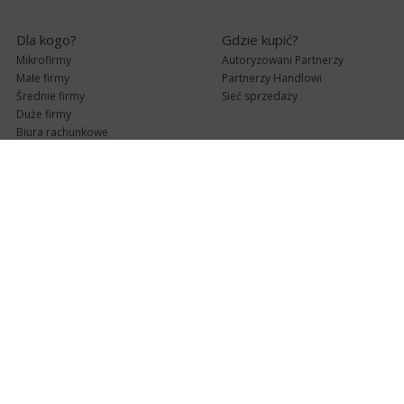
Dla kogo?
Gdzie kupić?
Mikrofirmy
Autoryzowani Partnerzy
Małe firmy
Partnerzy Handlowi
Średnie firmy
Sieć sprzedaży
Duże firmy
Biura rachunkowe
Pomoc techniczna
Uaktualnienia
Pomoc zdalna
Abonament
e-Pomoc techniczna
Aktualne wersje
Forum użytkowników
Formularz kontaktowy
Punkty Serwisowe
teleKonsultant
InsERT Status
Dla Partnerów
Kanały informacyjne
Serwis dla Partnerów
RSS
Zostań Partnerem
newsletter email