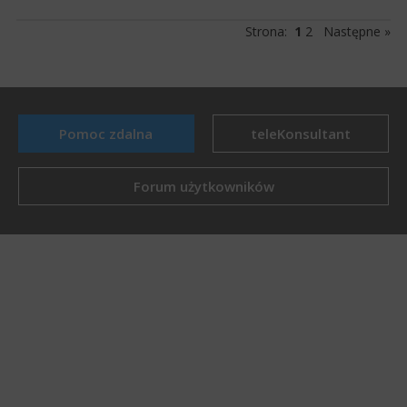
Strona:
1
2
Następne »
Pomoc zdalna
teleKonsultant
Forum użytkowników