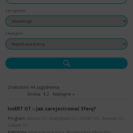
z programu
z kategorii
Znaleziono 44 zagadnienia.
Strona:
1
2
Następne »
InsERT GT – Jak zarejestrować Sferę?
Program:
Gestor GT
,
Gratyfikant GT
,
InsERT GT
,
Rewizor GT
,
Subiekt GT
Kategoria:
Rejestracja licencji
,
Rozwiązania sferyczne