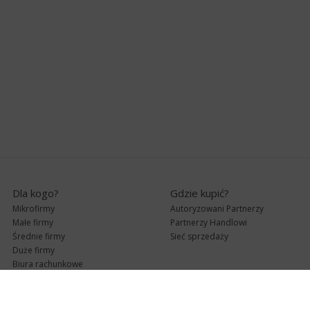
Dla kogo?
Gdzie kupić?
Mikrofirmy
Autoryzowani Partnerzy
Małe firmy
Partnerzy Handlowi
Średnie firmy
Sieć sprzedaży
Duże firmy
Biura rachunkowe
Pomoc techniczna
Uaktualnienia
Pomoc zdalna
Abonament