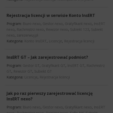
Rejestracja licencji w serwisie Konto InsERT
Program:
Biuro nexo
,
Gestor nexo
,
Gratyfikant nexo
,
InsERT
nexo
,
Rachmistrz nexo
,
Rewizor nexo
,
Subiekt 123
,
Subiekt
nexo
,
zarezerwuj.pl
Kategoria:
Konto InsERT
,
Licencje
,
Rejestracja licencji
InsERT GT – Jak zarejestrować podmiot?
Program:
Gestor GT
,
Gratyfikant GT
,
InsERT GT
,
Rachmistrz
GT
,
Rewizor GT
,
Subiekt GT
Kategoria:
Licencje
,
Rejestracja licencji
Jak po raz pierwszy zarejestrować licencję
InsERT nexo?
Program:
Biuro nexo
,
Gestor nexo
,
Gratyfikant nexo
,
InsERT
nexo
,
Rachmistrz nexo
,
Rewizor nexo
,
Sello NX
,
Subiekt