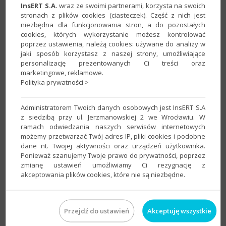
InsERT S.A.
wraz ze swoimi partnerami, korzysta na swoich
Program:
Gratyfikant GT
,
InsERT GT
,
Rachmistrz GT
,
stronach z plików cookies (ciasteczek). Część z nich jest
Rewizor GT
niezbędna dla funkcjonowania stron, a do pozostałych
Kategoria:
Rejestracja licencji
cookies, których wykorzystanie możesz kontrolować
poprzez ustawienia, należą cookies: używane do analizy w
jaki sposób korzystasz z naszej strony, umożliwiające
personalizację prezentowanych Ci treści oraz
InsERT GT – Jak zawiesić nieużywane
marketingowe, reklamowe.
stanowiska/pracowników w trakcie
Polityka prywatności >
zakupu/przedłużania abonamentu?
Program:
Gestor GT
,
Gratyfikant GT
,
InsERT GT
,
Subiekt GT
Administratorem Twoich danych osobowych jest InsERT S.A
Kategoria:
Licencje
,
Rejestracja licencji
z siedzibą przy ul. Jerzmanowskiej 2 we Wrocławiu. W
ramach odwiedzania naszych serwisów internetowych
możemy przetwarzać Twój adres IP, pliki cookies i podobne
dane nt. Twojej aktywności oraz urządzeń użytkownika.
InsERT GT – Jak aktywować nową wersję
Ponieważ szanujemy Twoje prawo do prywatności, poprzez
programu po aktualizacji?
zmianę ustawień umożliwiamy Ci rezygnację z
akceptowania plików cookies, które nie są niezbędne.
Program:
Gestor GT
,
Gratyfikant GT
,
InsERT GT
,
Rachmistrz
GT
,
Rewizor GT
,
Subiekt GT
Kategoria:
Aktualizacja
,
Licencje
,
Rejestracja licencji
Przejdź do ustawień
Akceptuję wszystkie