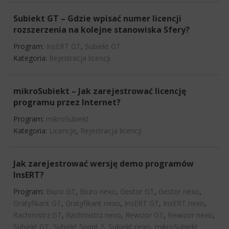
Subiekt GT – Gdzie wpisać numer licencji
rozszerzenia na kolejne stanowiska Sfery?
Program:
InsERT GT
,
Subiekt GT
Kategoria:
Rejestracja licencji
mikroSubiekt – Jak zarejestrować licencję
programu przez Internet?
Program:
mikroSubiekt
Kategoria:
Licencje
,
Rejestracja licencji
Jak zarejestrować wersję demo programów
InsERT?
Program:
Biuro GT
,
Biuro nexo
,
Gestor GT
,
Gestor nexo
,
Gratyfikant GT
,
Gratyfikant nexo
,
InsERT GT
,
InsERT nexo
,
Rachmistrz GT
,
Rachmistrz nexo
,
Rewizor GT
,
Rewizor nexo
,
Subiekt GT
,
Subiekt Sprint 2
,
Subiekt nexo
,
mikroSubiekt