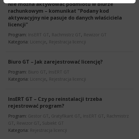
Nie można aktywować podmiotu w biurze
rachunkowym – komunikat "Podany kod
aktywacyjny nie pasuje do danych właściciela
licencji"
Program:
InsERT GT
,
Rachmistrz GT
,
Rewizor GT
Kategoria:
Licencje
,
Rejestracja licencji
Biuro GT – Jak zarejestrować licencję?
Program:
Biuro GT
,
InsERT GT
Kategoria:
Licencje
,
Rejestracja licencji
InsERT GT – Czy po reinstalacji trzeba
rejestrować program?
Program:
Gestor GT
,
Gratyfikant GT
,
InsERT GT
,
Rachmistrz
GT
,
Rewizor GT
,
Subiekt GT
Kategoria:
Rejestracja licencji