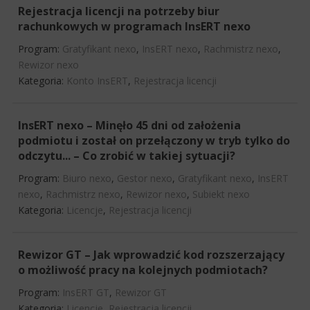
Rejestracja licencji na potrzeby biur
rachunkowych w programach InsERT nexo
Program:
Gratyfikant nexo
,
InsERT nexo
,
Rachmistrz nexo
,
Rewizor nexo
Kategoria:
Konto InsERT
,
Rejestracja licencji
InsERT nexo – Minęło 45 dni od założenia
podmiotu i został on przełączony w tryb tylko do
odczytu... – Co zrobić w takiej sytuacji?
Program:
Biuro nexo
,
Gestor nexo
,
Gratyfikant nexo
,
InsERT
nexo
,
Rachmistrz nexo
,
Rewizor nexo
,
Subiekt nexo
Kategoria:
Licencje
,
Rejestracja licencji
Rewizor GT – Jak wprowadzić kod rozszerzający
o możliwość pracy na kolejnych podmiotach?
Program:
InsERT GT
,
Rewizor GT
Kategoria:
Licencje
,
Rejestracja licencji