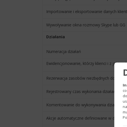
Importowanie i eksportowanie danych klien
Wywoływanie okna rozmowy Skype lub GG
Działania
Numeracja działań
Ewidencjonowanie, którzy klienci i z jakim s
Rezerwacja zasobów niezbędnych do wykona
In
co
Rejestrowany czas wykonania działań
do
us
Komentowanie do wykonywania działań
na
ma
Po
Akcje automatyczne definiowane w działania