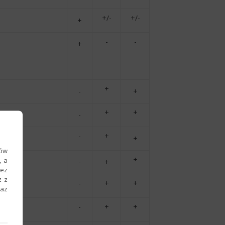
+/-
+/-
+
-
-
+
+
-
+
+
+
-
-
+
+
ków
+
, a
-
+
zez
z z
-
+
+
raz
-
+
+