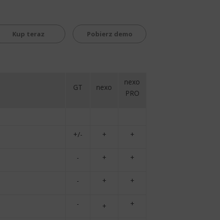
Kup teraz
Pobierz demo
nexo
GT
nexo
PRO
+/-
+
+
-
+
+
-
+
+
-
+
+