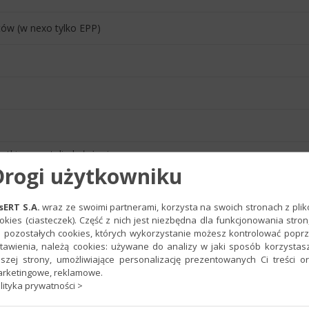
tów (w nexo tylko EPP)
kutkiem zostali obsłużeni
Drogi użytkowniku
nia działania
sERT S.A.
wraz ze swoimi partnerami, korzysta na swoich stronach z pli
okies (ciasteczek). Część z nich jest niezbędna dla funkcjonowania stron
 pozostałych cookies, których wykorzystanie możesz kontrolować popr
tawienia, należą cookies: używane do analizy w jaki sposób korzystas
szej strony, umożliwiające personalizację prezentowanych Ci treści o
rketingowe, reklamowe.
lityka prywatności >
ch, rejestr wykonania akcji