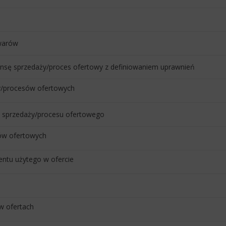
owarów
nsę sprzedaży/proces ofertowy z definiowaniem uprawnień
y/procesów ofertowych
y sprzedaży/procesu ofertowego
ów ofertowych
ntu użytego w ofercie
 w ofertach