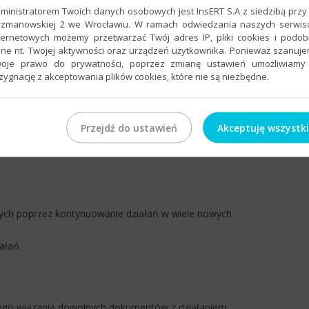
ministratorem Twoich danych osobowych jest InsERT S.A z siedzibą przy 
rzmanowskiej 2 we Wrocławiu. W ramach odwiedzania naszych serwi
ternetowych możemy przetwarzać Twój adres IP, pliki cookies i podo
cznego tworzenia wraz z dokumentami
ne nt. Twojej aktywności oraz urządzeń użytkownika. Ponieważ szanuj
oje prawo do prywatności, poprzez zmianę ustawień umożliwiamy
cji Czasu Pracy Gratyfikanta nexo) uczestników działania w planowa
zygnację z akceptowania plików cookies, które nie są niezbędne.
 wiadomość)
Przejdź do ustawień
Akceptuję wszystk
nie oraz ustalanie ich uprawnień do tego działania
ch poprzez kontynuowanie działań w wiele nowych
ałań
ego wiązania dowolnych dokumentów z działaniem