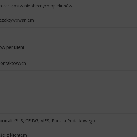
uga zastępstw nieobecnych opiekunów
dezaktywowaniem
w per klient
kontaktowych
 portali: GUS, CEIDG, VIES, Portalu Podatkowego
ci z klientem