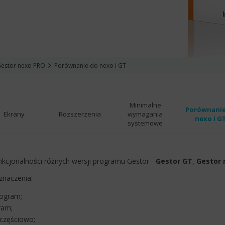
estor nexo PRO
Porównanie do nexo i GT
Minimalne
Porównanie
Ekrany
Rozszerzenia
wymagania
nexo i G
systemowe
nkcjonalności różnych wersji programu Gestor -
Gestor GT
,
Gestor 
znaczenia:
rogram;
ram;
o częściowo;