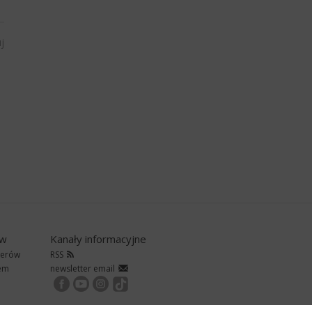
j
ów
Kanały informacyjne
nerów
RSS
rem
newsletter email