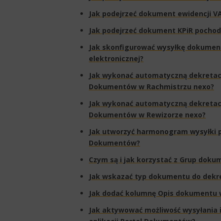
Jak podejrzeć dokument ewidencji V
Jak podejrzeć dokument KPiR pocho
​Jak skonfigurować wysyłkę dokume
elektronicznej?​
Jak wykonać automatyczną dekretacj
Dokumentów w Rachmistrzu nexo?
Jak wykonać automatyczną dekretacj
Dokumentów w Rewizorze nexo?
Jak utworzyć harmonogram wysyłki 
Dokumentów?
Czym są i jak korzystać z Grup dok
Jak wskazać typ dokumentu do dekre
Jak dodać kolumnę Opis dokumentu 
​Jak aktywować możliwość wysyłania