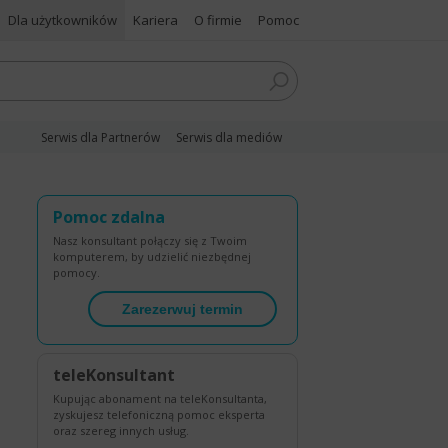
Dla użytkowników
Kariera
O firmie
Pomoc
Serwis dla Partnerów
Serwis dla mediów
Pomoc zdalna
Nasz konsultant połączy się z Twoim
komputerem, by udzielić niezbędnej
pomocy.
Zarezerwuj termin
teleKonsultant
Kupując abonament na teleKonsultanta,
zyskujesz telefoniczną pomoc eksperta
oraz szereg innych usług.