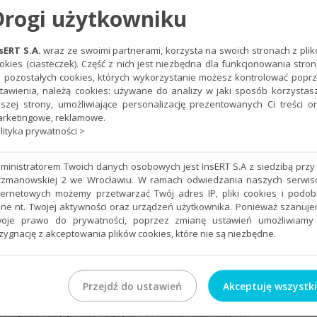
zez klienta poprzez Portal Dokumentów?
Drogi użytkowniku
dokument przesłany przez klienta poprzez Portal
sERT S.A.
wraz ze swoimi partnerami, korzysta na swoich stronach z pli
okies (ciasteczek). Część z nich jest niezbędna dla funkcjonowania stron
ów dokument przesłany poprzez Portal Dokumentów?​
 pozostałych cookies, których wykorzystanie możesz kontrolować popr
tawienia, należą cookies: używane do analizy w jaki sposób korzystas
mentu?
szej strony, umożliwiające personalizację prezentowanych Ci treści o
rketingowe, reklamowe.
okumentów jako niepodlegający księgowaniu?
lityka prywatności >
że nie podlega księgowaniu w Portalu Dokumentów?
ministratorem Twoich danych osobowych jest InsERT S.A z siedzibą przy 
słany przez Portal Dokumentów?
rzmanowskiej 2 we Wrocławiu. W ramach odwiedzania naszych serwi
 przez Portal Dokumentów?
ternetowych możemy przetwarzać Twój adres IP, pliki cookies i podo
ne nt. Twojej aktywności oraz urządzeń użytkownika. Ponieważ szanuj
 dokumentów zostały przetworzone przez biuro rachunkowe?
oje prawo do prywatności, poprzez zmianę ustawień umożliwiamy
zygnację z akceptowania plików cookies, które nie są niezbędne.
ia dokumentów dla Portalu Dokumentów?
esłanego przez Portal Dokumentów?
Przejdź do ustawień
Akceptuję wszystk
zesłanego przez Portal Dokumentów?
VAT sprzedaży pochodzący z Portalu Dokumentów?