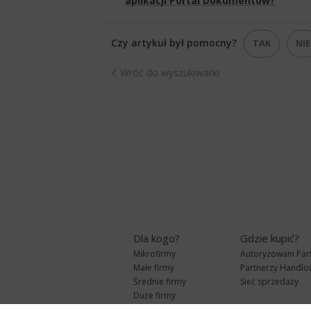
aplikacji Portal Dokumentów?
Czy artykuł był pomocny?
TAK
NIE
Wróć do wyszukiwarki
Dla kogo?
Gdzie kupić?
Mikrofirmy
Autoryzowani Par
Małe firmy
Partnerzy Handlo
Średnie firmy
Sieć sprzedaży
Duże firmy
Biura rachunkowe