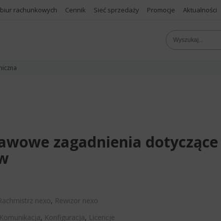
 biur rachunkowych
Cennik
Sieć sprzedaży
Promocje
Aktualności
niczna
tawowe zagadnienia dotyczące
ów
Rachmistrz nexo
,
Rewizor nexo
Komunikacja
,
Konfiguracja
,
Licencje