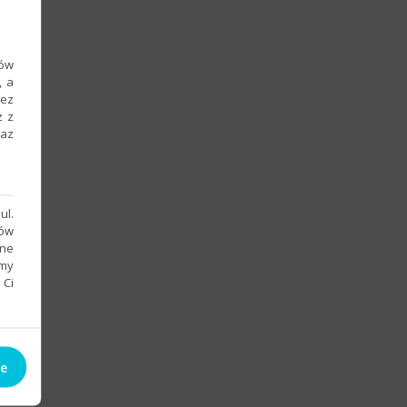
ków
, a
zez
z z
raz
ul.
sów
bne
emy
 Ci
ie