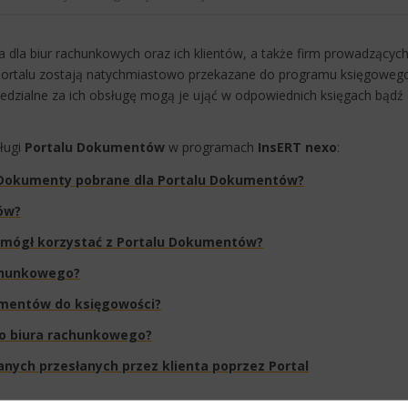
 dla biur rachunkowych oraz ich klientów, a także firm prowadzącyc
ortalu zostają natychmiastowo przekazane do programu księgoweg
edzialne za ich obsługę mogą je ująć w odpowiednich księgach bądź
ługi
Portalu Dokumentów
w programach
InsERT nexo
:
u Dokumenty pobrane dla Portalu Dokumentów?
w?​
 mógł korzystać z Portalu Dokumentów?​
achunkowego?
umentów do księgowości?​
do biura rachunkowego?
nych przesłanych przez klienta poprzez Portal