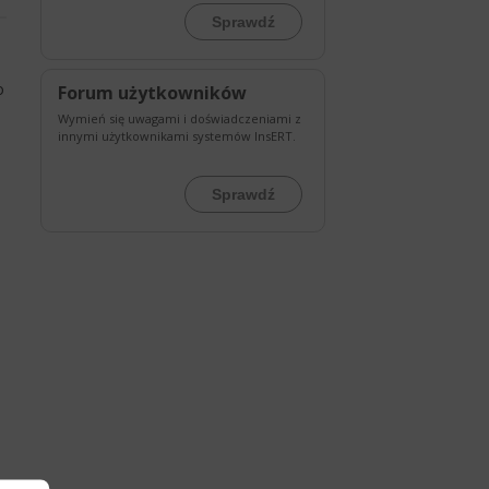
Sprawdź
h
o
Forum użytkowników
Wymień się uwagami i doświadczeniami z
innymi użytkownikami systemów InsERT.
Sprawdź