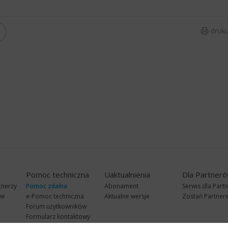
druku
Pomoc techniczna
Uaktualnienia
Dla Partner
tnerzy
Pomoc zdalna
Abonament
Serwis dla Part
wi
e-Pomoc techniczna
Aktualne wersje
Zostań Partne
Forum użytkowników
Formularz kontaktowy
Punkty Serwisowe