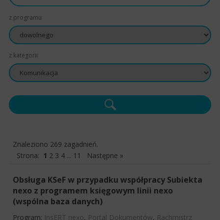
z programu
z kategorii
Znaleziono 269 zagadnień.
Strona:
1
2
3
4
...
11
Następne »
Obsługa KSeF w przypadku współpracy Subiekta
nexo z programem księgowym linii nexo
(wspólna baza danych)
Program:
InsERT nexo
,
Portal Dokumentów
,
Rachmistrz