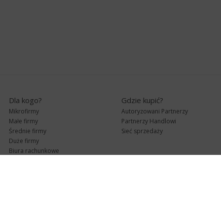
Dla kogo?
Gdzie kupić?
Mikrofirmy
Autoryzowani Partnerzy
Małe firmy
Partnerzy Handlowi
Średnie firmy
Sieć sprzedaży
Duże firmy
Biura rachunkowe
Pomoc techniczna
Uaktualnienia
Pomoc zdalna
Abonament
e-Pomoc techniczna
Aktualne wersje
Forum użytkowników
Formularz kontaktowy