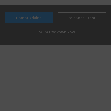
Pomoc zdalna
teleKonsultant
Forum użytkowników