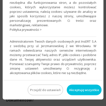
dostosować schematy do dekretacji e-Faktur
niezbędna dla funkcjonowania stron, a do pozostałych
(KSeF)?
cookies, których wykorzystanie możesz kontrolować
poprzez ustawienia, należą cookies: używane do analizy w
Program:
InsERT nexo
,
Portal Dokumentów
,
Rachmistrz
jaki sposób korzystasz z naszej strony, umożliwiające
nexo
,
Rewizor nexo
personalizację prezentowanych Ci treści oraz
Kategoria:
Dekretacja dokumentów
,
Dokumenty
,
marketingowe, reklamowe.
Polityka prywatności >
Dokumenty pobrane
,
KSeF
,
Komunikacja
Administratorem Twoich danych osobowych jest InsERT S.A
Rachmistrz i Rewizor nexo – Jak wczytać
z siedzibą przy ul. Jerzmanowskiej 2 we Wrocławiu. W
dokumenty do Portalu Dokumentów z poziomu
ramach odwiedzania naszych serwisów internetowych
możemy przetwarzać Twój adres IP, pliki cookies i podobne
programu?
dane nt. Twojej aktywności oraz urządzeń użytkownika.
Program:
InsERT nexo
,
Portal Dokumentów
,
Rachmistrz
Ponieważ szanujemy Twoje prawo do prywatności, poprzez
zmianę ustawień umożliwiamy Ci rezygnację z
nexo
,
Rewizor nexo
akceptowania plików cookies, które nie są niezbędne.
Kategoria:
Dokumenty
,
Komunikacja
InsERT nexo – Jak dodać dokument na podstawie
Przejdź do ustawień
Akceptuję wszystkie
danych przesłanych przez klienta poprzez Portal
Dokumentów?