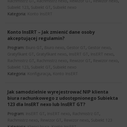
Rachmistrz GT
,
Rachmistrz nexo
,
Rewizor GT
,
Rewizor nexo
,
Subiekt 123
,
Subiekt GT
,
Subiekt nexo
Kategoria:
Konto InsERT
Konto InsERT – Jak zmienić dane osoby
akceptującej regulamin?
Program:
Biuro GT
,
Biuro nexo
,
Gestor GT
,
Gestor nexo
,
Gratyfikant GT
,
Gratyfikant nexo
,
InsERT GT
,
InsERT nexo
,
Rachmistrz GT
,
Rachmistrz nexo
,
Rewizor GT
,
Rewizor nexo
,
Subiekt 123
,
Subiekt GT
,
Subiekt nexo
Kategoria:
Konfiguracja
,
Konto InsERT
Jak samodzielnie wyrejestrować NIP klienta
biura rachunkowego z udostępnionego Subiekta
123 dla InsERT nexo lub InsERT GT?
Program:
InsERT GT
,
InsERT nexo
,
Rachmistrz GT
,
Rachmistrz nexo
,
Rewizor GT
,
Rewizor nexo
,
Subiekt 123
Kategoria:
Klienci biura
,
Konto InsERT