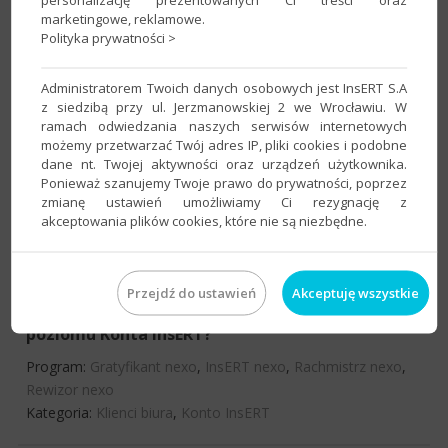
Gratyfikant nexo
,
InsERT GT
,
InsERT nexo
,
Rachmistrz GT
,
marketingowe, reklamowe.
Rachmistrz nexo
,
Rewizor GT
,
Rewizor nexo
,
Subiekt 123
,
Polityka prywatności >
Subiekt GT
,
Subiekt nexo
Kategoria:
Konto InsERT
,
Uprawnienia
Administratorem Twoich danych osobowych jest InsERT S.A
z siedzibą przy ul. Jerzmanowskiej 2 we Wrocławiu. W
ramach odwiedzania naszych serwisów internetowych
możemy przetwarzać Twój adres IP, pliki cookies i podobne
InsERT GT – Jak wykupić dostęp do wysyłki
dane nt. Twojej aktywności oraz urządzeń użytkownika.
wiadomości SMS?
Ponieważ szanujemy Twoje prawo do prywatności, poprzez
Program:
Gestor GT
,
Gratyfikant GT
,
InsERT GT
,
Rachmistrz
zmianę ustawień umożliwiamy Ci rezygnację z
akceptowania plików cookies, które nie są niezbędne.
GT
,
Rewizor GT
,
Subiekt GT
Kategoria:
Konto InsERT
,
Wiadomości SMS
Przejdź do ustawień
Akceptuję wszystkie
​​Jak zarejestrować kolejnego klienta biura z
poziomu Konta InsERT?
Program:
Gratyfikant nexo
,
InsERT nexo
,
Rachmistrz nexo
,
Rewizor nexo
Kategoria:
Klienci biura
,
Konto InsERT