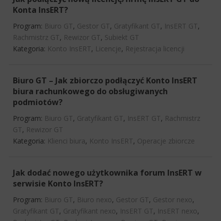
Konta InsERT?
Program:
Biuro GT
,
Gestor GT
,
Gratyfikant GT
,
InsERT GT
,
Rachmistrz GT
,
Rewizor GT
,
Subiekt GT
Kategoria:
Konto InsERT
,
Licencje
,
Rejestracja licencji
Biuro GT – Jak zbiorczo podłączyć Konto InsERT
biura rachunkowego do obsługiwanych
podmiotów?
Program:
Biuro GT
,
Gratyfikant GT
,
InsERT GT
,
Rachmistrz
GT
,
Rewizor GT
Kategoria:
Klienci biura
,
Konto InsERT
,
Operacje zbiorcze
Jak dodać nowego użytkownika forum InsERT w
serwisie Konto InsERT?
Program:
Biuro GT
,
Biuro nexo
,
Gestor GT
,
Gestor nexo
,
Gratyfikant GT
,
Gratyfikant nexo
,
InsERT GT
,
InsERT nexo
,