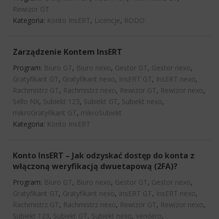
Rewizor GT
Kategoria:
Konto InsERT
,
Licencje
,
RODO
Zarządzenie Kontem InsERT
Program:
Biuro GT
,
Biuro nexo
,
Gestor GT
,
Gestor nexo
,
Gratyfikant GT
,
Gratyfikant nexo
,
InsERT GT
,
InsERT nexo
,
Rachmistrz GT
,
Rachmistrz nexo
,
Rewizor GT
,
Rewizor nexo
,
Sello NX
,
Subiekt 123
,
Subiekt GT
,
Subiekt nexo
,
mikroGratyfikant GT
,
mikroSubiekt
Kategoria:
Konto InsERT
Konto InsERT – Jak odzyskać dostęp do konta z
włączoną weryfikacją dwuetapową (2FA)?
Program:
Biuro GT
,
Biuro nexo
,
Gestor GT
,
Gestor nexo
,
Gratyfikant GT
,
Gratyfikant nexo
,
InsERT GT
,
InsERT nexo
,
Rachmistrz GT
,
Rachmistrz nexo
,
Rewizor GT
,
Rewizor nexo
,
Subiekt 123
,
Subiekt GT
,
Subiekt nexo
,
vendero
,