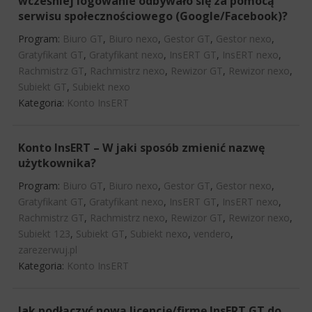
wcześniej logowanie odbywało się za pomocą
serwisu społecznościowego (Google/Facebook)?
Program:
Biuro GT
,
Biuro nexo
,
Gestor GT
,
Gestor nexo
,
Gratyfikant GT
,
Gratyfikant nexo
,
InsERT GT
,
InsERT nexo
,
Rachmistrz GT
,
Rachmistrz nexo
,
Rewizor GT
,
Rewizor nexo
,
Subiekt GT
,
Subiekt nexo
Kategoria:
Konto InsERT
Konto InsERT – W jaki sposób zmienić nazwę
użytkownika?
Program:
Biuro GT
,
Biuro nexo
,
Gestor GT
,
Gestor nexo
,
Gratyfikant GT
,
Gratyfikant nexo
,
InsERT GT
,
InsERT nexo
,
Rachmistrz GT
,
Rachmistrz nexo
,
Rewizor GT
,
Rewizor nexo
,
Subiekt 123
,
Subiekt GT
,
Subiekt nexo
,
vendero
,
zarezerwuj.pl
Kategoria:
Konto InsERT
Jak podłączyć nową licencję/firmę InsERT GT do