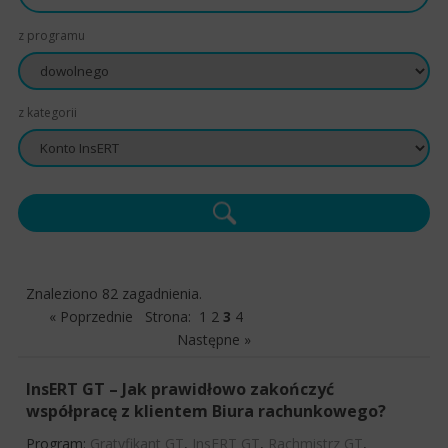
z programu
z kategorii
Znaleziono 82 zagadnienia.
« Poprzednie
Strona:
1
2
3
4
Następne »
InsERT GT – Jak prawidłowo zakończyć
współpracę z klientem Biura rachunkowego?
Program:
Gratyfikant GT
,
InsERT GT
,
Rachmistrz GT
,