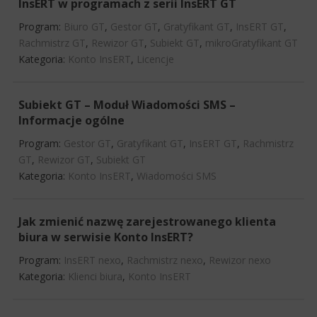
InsERT w programach z serii InsERT GT
Program:
Biuro GT
,
Gestor GT
,
Gratyfikant GT
,
InsERT GT
,
Rachmistrz GT
,
Rewizor GT
,
Subiekt GT
,
mikroGratyfikant GT
Kategoria:
Konto InsERT
,
Licencje
Subiekt GT – Moduł Wiadomości SMS –
Informacje ogólne
Program:
Gestor GT
,
Gratyfikant GT
,
InsERT GT
,
Rachmistrz
GT
,
Rewizor GT
,
Subiekt GT
Kategoria:
Konto InsERT
,
Wiadomości SMS
Jak zmienić nazwę zarejestrowanego klienta
biura w serwisie Konto InsERT?
Program:
InsERT nexo
,
Rachmistrz nexo
,
Rewizor nexo
Kategoria:
Klienci biura
,
Konto InsERT