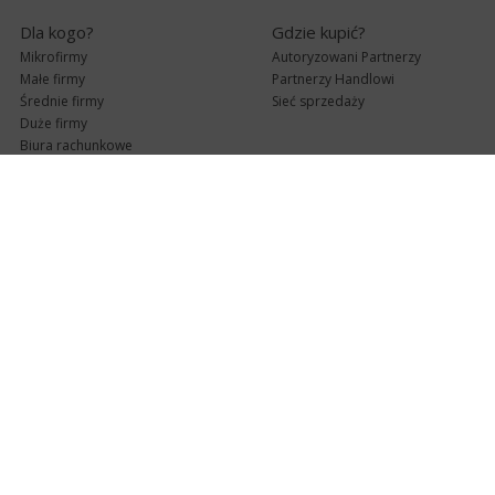
Dla kogo?
Gdzie kupić?
Mikrofirmy
Autoryzowani Partnerzy
Małe firmy
Partnerzy Handlowi
Średnie firmy
Sieć sprzedaży
Duże firmy
Biura rachunkowe
Pomoc techniczna
Uaktualnienia
Pomoc zdalna
Abonament
e-Pomoc techniczna
Aktualne wersje
Forum użytkowników
Formularz kontaktowy
Punkty Serwisowe
teleKonsultant
InsERT Status
Dla Partnerów
Kanały informacyjne
Serwis dla Partnerów
RSS
Zostań Partnerem
newsletter email