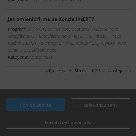
Jak zmienić firmę na Koncie InsERT?
Program:
Biuro GT
,
Biuro nexo
,
Gestor GT
,
Gestor nexo
,
Gratyfikant GT
,
Gratyfikant nexo
,
InsERT GT
,
InsERT nexo
,
Rachmistrz GT
,
Rachmistrz nexo
,
Rewizor GT
,
Rewizor nexo
,
Subiekt GT
,
Subiekt nexo
Kategoria:
Konto InsERT
« Poprzednie
Strona:
1
2
3
4
Następne »
Pomoc zdalna
teleKonsultant
Forum użytkowników