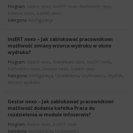
Program:
Gestor nexo
,
InsERT nexo
,
Rachmistrz nexo
,
Rewizor nexo
,
Subiekt nexo
Kategoria:
Konfiguracja
InsERT nexo – Jak zablokować pracownikowi
możliwość zmiany wzorca wydruku w oknie
wydruku?
Program:
Gestor nexo
,
Gratyfikant nexo
,
InsERT nexo
,
Rachmistrz nexo
,
Rewizor nexo
,
Subiekt nexo
Kategoria:
Konfiguracja
,
Uprawnienia
,
Użytkownicy
,
Wydruki
,
Wzorce wydruku
Gestor nexo – Jak zablokować pracownikowi
możliwość dodania kafelka Praca do
rozdzielenia w module Infoserwis?
Program:
Gestor nexo
,
InsERT nexo
Kategoria:
Konfiguracja
,
Użytkownicy