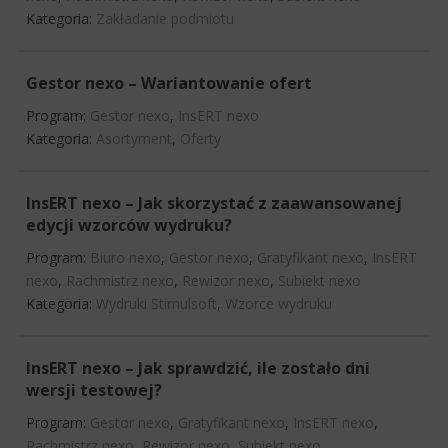
Kategoria:
Zakładanie podmiotu
Gestor nexo – Wariantowanie ofert
Program:
Gestor nexo
,
InsERT nexo
Kategoria:
Asortyment
,
Oferty
InsERT nexo – Jak skorzystać z zaawansowanej
edycji wzorców wydruku?
Program:
Biuro nexo
,
Gestor nexo
,
Gratyfikant nexo
,
InsERT
nexo
,
Rachmistrz nexo
,
Rewizor nexo
,
Subiekt nexo
Kategoria:
Wydruki Stimulsoft
,
Wzorce wydruku
InsERT nexo – Jak sprawdzić, ile zostało dni
wersji testowej?
Program:
Gestor nexo
,
Gratyfikant nexo
,
InsERT nexo
,
Rachmistrz nexo
,
Rewizor nexo
,
Subiekt nexo