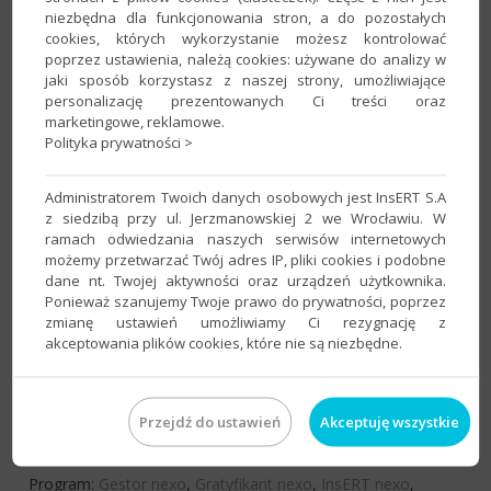
Program:
Gestor nexo
,
InsERT nexo
niezbędna dla funkcjonowania stron, a do pozostałych
cookies, których wykorzystanie możesz kontrolować
Kategoria:
Konfiguracja
,
Użytkownicy
poprzez ustawienia, należą cookies: używane do analizy w
jaki sposób korzystasz z naszej strony, umożliwiające
personalizację prezentowanych Ci treści oraz
Gestor nexo – Jak zbiorczo przypisać klientom
marketingowe, reklamowe.
scenariusz obsługi klienta?
Polityka prywatności >
Program:
Gestor nexo
,
InsERT nexo
Administratorem Twoich danych osobowych jest InsERT S.A
Kategoria:
Klienci
,
Operacje zbiorcze
z siedzibą przy ul. Jerzmanowskiej 2 we Wrocławiu. W
ramach odwiedzania naszych serwisów internetowych
możemy przetwarzać Twój adres IP, pliki cookies i podobne
Gestor nexo – Jak dodać scenariusz obsługi
dane nt. Twojej aktywności oraz urządzeń użytkownika.
klienta?
Ponieważ szanujemy Twoje prawo do prywatności, poprzez
zmianę ustawień umożliwiamy Ci rezygnację z
Program:
Gestor nexo
,
InsERT nexo
akceptowania plików cookies, które nie są niezbędne.
Kategoria:
Konfiguracja
,
Zlecenia serwisowe
Przejdź do ustawień
Akceptuję wszystkie
InsERT nexo – Jak zablokować pracownikowi
możliwość zmiany daty aplikacyjnej?
Program:
Gestor nexo
,
Gratyfikant nexo
,
InsERT nexo
,