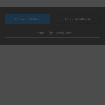
Pomoc zdalna
teleKonsultant
Forum użytkowników