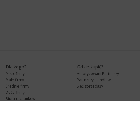
Dla kogo?
Gdzie kupić?
Mikrofirmy
Autoryzowani Partnerzy
Małe firmy
Partnerzy Handlowi
Średnie firmy
Sieć sprzedaży
Duże firmy
Biura rachunkowe
Pomoc techniczna
Uaktualnienia
Pomoc zdalna
Abonament
e-Pomoc techniczna
Aktualne wersje
Forum użytkowników
Formularz kontaktowy