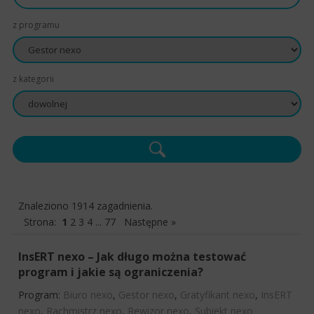
z programu
z kategorii
Znaleziono 1914 zagadnienia.
Strona:
1
2
3
4
...
77
Następne »
InsERT nexo – Jak długo można testować
program i jakie są ograniczenia?
Program:
Biuro nexo
,
Gestor nexo
,
Gratyfikant nexo
,
InsERT
nexo
,
Rachmistrz nexo
,
Rewizor nexo
,
Subiekt nexo