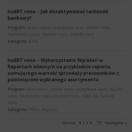
InsERT nexo – Jak dezaktywować rachunek
bankowy?
Program:
Gestor nexo
,
Gratyfikant nexo
,
InsERT nexo
,
Rachmistrz nexo
,
Rewizor nexo
,
Subiekt nexo
Kategoria:
Bank
InsERT nexo – Wykorzystanie Wyrażeń w
Raportach własnych na przykładzie raportu
sumującego wartość sprzedaży pracowników z
pominięciem wybranego asortymentu
Program:
Biuro nexo
,
Gestor nexo
,
Gratyfikant nexo
,
InsERT
nexo
,
Rachmistrz nexo
,
Rewizor nexo
,
Sello NX
,
Subiekt
nexo
Kategoria:
PRO+
,
Raporty
Strona:
1
2
3
4
...
77
Następne »