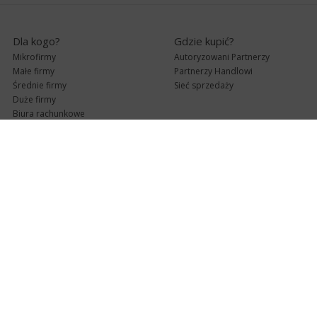
Dla kogo?
Gdzie kupić?
Mikrofirmy
Autoryzowani Partnerzy
Małe firmy
Partnerzy Handlowi
Średnie firmy
Sieć sprzedaży
Duże firmy
Biura rachunkowe
Pomoc techniczna
Uaktualnienia
Pomoc zdalna
Abonament
e-Pomoc techniczna
Aktualne wersje
Forum użytkowników
Formularz kontaktowy
Punkty Serwisowe
teleKonsultant
InsERT Status
Dla Partnerów
Kanały informacyjne
Serwis dla Partnerów
RSS
Zostań Partnerem
newsletter email