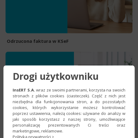
Odrzucona faktura w KSeF
Drogi użytkowniku
InsERT S.A.
wraz ze swoimi partnerami, korzysta na swoich
stronach z plików cookies (ciasteczek). Część z nich jest
niezbędna dla funkcjonowania stron, a do pozostałych
cookies, których wykorzystanie możesz kontrolować
poprzez ustawienia, należą cookies: używane do analizy w
jaki sposób korzystasz z naszej strony, umożliwiające
personalizację prezentowanych Ci treści oraz
marketingowe, reklamowe.
Polityka prywatności >