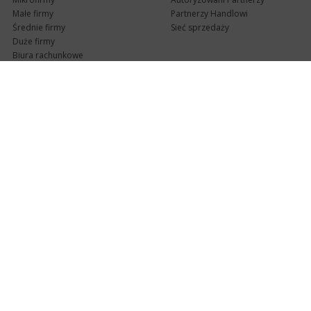
Małe firmy
Partnerzy Handlowi
Średnie firmy
Sieć sprzedaży
Duże firmy
Biura rachunkowe
Pomoc techniczna
Uaktualnienia
Pomoc zdalna
Abonament
e-Pomoc techniczna
Aktualne wersje
Forum użytkowników
Formularz kontaktowy
Punkty Serwisowe
teleKonsultant
InsERT Status
Dla Partnerów
Kanały informacyjne
Serwis dla Partnerów
RSS
Zostań Partnerem
newsletter email