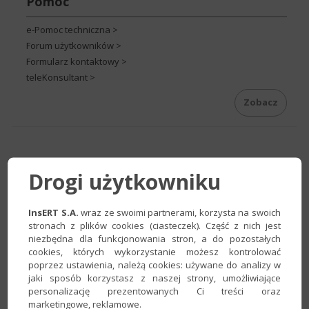
Pomoc
e-Pomoc techniczna >
Forum użytkowników >
Formularz kontaktowy >
teleKonsultant >
Zobacz
Drogi użytkowniku
InsERT S.A.
wraz ze swoimi partnerami, korzysta na swoich
stronach z plików cookies (ciasteczek). Część z nich jest
niezbędna dla funkcjonowania stron, a do pozostałych
cookies, których wykorzystanie możesz kontrolować
poprzez ustawienia, należą cookies: używane do analizy w
jaki sposób korzystasz z naszej strony, umożliwiające
personalizację prezentowanych Ci treści oraz
marketingowe, reklamowe.