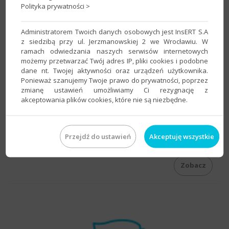
Polityka prywatności >
Administratorem Twoich danych osobowych jest InsERT S.A
z siedzibą przy ul. Jerzmanowskiej 2 we Wrocławiu. W
ramach odwiedzania naszych serwisów internetowych
możemy przetwarzać Twój adres IP, pliki cookies i podobne
dane nt. Twojej aktywności oraz urządzeń użytkownika.
Ponieważ szanujemy Twoje prawo do prywatności, poprzez
Abonament
zmianę ustawień umożliwiamy Ci rezygnację z
akceptowania plików cookies, które nie są niezbędne.
Kup Abonament i korzystaj z najnowszej wersji programu oraz
przydatnych funkcji dodatkowych.
Przejdź do ustawień
Akceptuję wszystkie
Zobacz