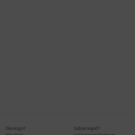
Dla kogo?
Gdzie kupić?
Mikrofirmy
Autoryzowani Partnerzy