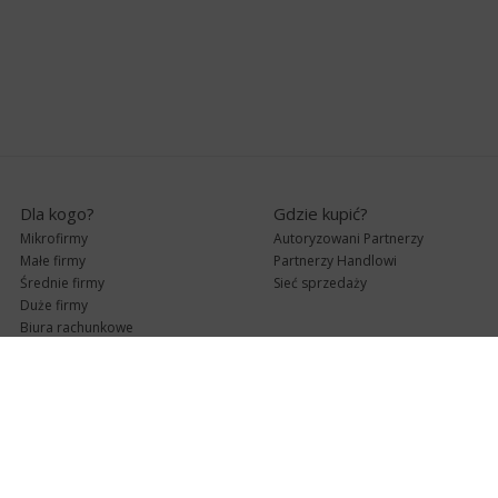
Dla kogo?
Gdzie kupić?
Mikrofirmy
Autoryzowani Partnerzy
Małe firmy
Partnerzy Handlowi
Średnie firmy
Sieć sprzedaży
Duże firmy
Biura rachunkowe
Pomoc techniczna
Uaktualnienia
Pomoc zdalna
Abonament
e-Pomoc techniczna
Aktualne wersje
Forum użytkowników
Formularz kontaktowy
Punkty Serwisowe