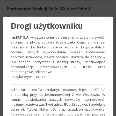
Porównanie funkcji Sello NX oraz Sello 1
Program:
InsERT nexo
,
Sello
,
Sello NX
Drogi użytkowniku
Kategoria:
Integracje
InsERT S.A.
wraz ze swoimi partnerami, korzysta na swoich
Migracja Sello 1 do Sello NX
stronach z plików cookies (ciasteczek). Część z nich jest
niezbędna dla funkcjonowania stron, a do pozostałych
Program:
InsERT nexo
,
Sello
,
Sello NX
cookies, których wykorzystanie możesz kontrolować
Kategoria:
Bazy danych
,
Integracje
,
Licencje
poprzez ustawienia, należą cookies: używane do analizy w
jaki sposób korzystasz z naszej strony, umożliwiające
personalizację prezentowanych Ci treści oraz
Jak przenieść licencje z Sello do Sello NX?
marketingowe, reklamowe.
Polityka prywatności >
Program:
InsERT nexo
,
Sello
,
Sello NX
Kategoria:
Integracje
,
Licencje
Administratorem Twoich danych osobowych jest InsERT S.A
z siedzibą przy ul. Jerzmanowskiej 2 we Wrocławiu. W
ramach odwiedzania naszych serwisów internetowych
Jak odłączyć firmę od Konta InsERT?
możemy przetwarzać Twój adres IP, pliki cookies i podobne
dane nt. Twojej aktywności oraz urządzeń użytkownika.
Program:
Biuro GT
,
Biuro nexo
,
Dokumenty firmy
,
Gestor
Ponieważ szanujemy Twoje prawo do prywatności, poprzez