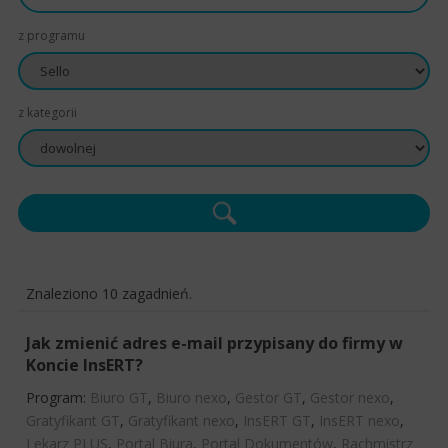
z programu
z kategorii
Znaleziono 10 zagadnień.
Jak zmienić adres e-mail przypisany do firmy w
Koncie InsERT?
Program:
Biuro GT
,
Biuro nexo
,
Gestor GT
,
Gestor nexo
,
Gratyfikant GT
,
Gratyfikant nexo
,
InsERT GT
,
InsERT nexo
,
Lekarz PLUS
,
Portal Biura
,
Portal Dokumentów
,
Rachmistrz