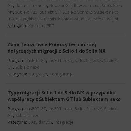
GT
,
Rachmistrz nexo
,
Rewizor GT
,
Rewizor nexo
,
Sello
,
Sello
NX
,
Subiekt 123
,
Subiekt GT
,
Subiekt Sprint 2
,
Subiekt nexo
,
mikroGratyfikant GT
,
mikroSubiekt
,
vendero
,
zarezerwuj.pl
Kategoria:
Konto InsERT
Zbiór tematów e-Pomocy technicznej
dotyczących migracji z Sello 1 do Sello NX
Program:
InsERT GT
,
InsERT nexo
,
Sello
,
Sello NX
,
Subiekt
GT
,
Subiekt nexo
Kategoria:
Integracje
,
Konfiguracja
Typy migracji Sello 1 do Sello NX w przypadku
współpracy z Subiektem GT lub Subiektem nexo
Program:
InsERT GT
,
InsERT nexo
,
Sello
,
Sello NX
,
Subiekt
GT
,
Subiekt nexo
Kategoria:
Bazy danych
,
Integracje