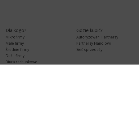
Dla kogo?
Gdzie kupić?
Mikrofirmy
Autoryzowani Partnerzy
Małe firmy
Partnerzy Handlowi
Średnie firmy
Sieć sprzedaży
Duże firmy
Biura rachunkowe
Pomoc techniczna
Uaktualnienia
Pomoc zdalna
Abonament
e-Pomoc techniczna
Aktualne wersje
Forum użytkowników
Formularz kontaktowy
Punkty Serwisowe
teleKonsultant
InsERT Status
Dla Partnerów
Kanały informacyjne