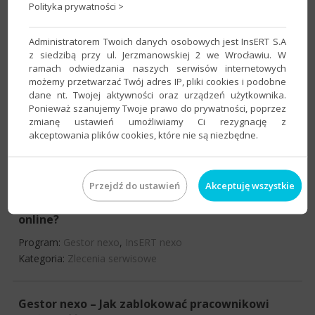
Polityka prywatności >
Program:
Gestor nexo
,
InsERT nexo
Kategoria:
Zlecenia serwisowe
Administratorem Twoich danych osobowych jest InsERT S.A
z siedzibą przy ul. Jerzmanowskiej 2 we Wrocławiu. W
ramach odwiedzania naszych serwisów internetowych
Gestor nexo – Jak zaktualizować status zlecenia
możemy przetwarzać Twój adres IP, pliki cookies i podobne
serwisowego na serwerze www dzięki funkcji
dane nt. Twojej aktywności oraz urządzeń użytkownika.
Zlecenia serwisowe online?
Ponieważ szanujemy Twoje prawo do prywatności, poprzez
zmianę ustawień umożliwiamy Ci rezygnację z
Program:
Gestor nexo
,
InsERT nexo
akceptowania plików cookies, które nie są niezbędne.
Kategoria:
Zlecenia serwisowe
Przejdź do ustawień
Akceptuję wszystkie
Gestor nexo – Jak wysłać zlecenie serwisowe na
serwer www dzięki funkcji Zlecenia serwisowe
online?
Program:
Gestor nexo
,
InsERT nexo
Kategoria:
Zlecenia serwisowe
Gestor nexo – Jak zablokować pracownikowi