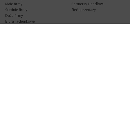
Małe firmy
Partnerzy Handlowi
Średnie firmy
Sieć sprzedaży
Duże firmy
Biura rachunkowe
Pomoc techniczna
Uaktualnienia
Pomoc zdalna
Abonament
e-Pomoc techniczna
Aktualne wersje
Forum użytkowników
Formularz kontaktowy
Punkty Serwisowe
teleKonsultant
InsERT Status
Dla Partnerów
Kanały informacyjne
Serwis dla Partnerów
RSS
Zostań Partnerem
newsletter email