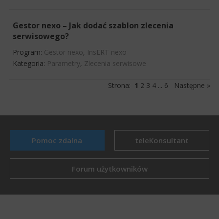
Gestor nexo – Jak dodać szablon zlecenia
serwisowego?
Program:
Gestor nexo
,
InsERT nexo
Kategoria:
Parametry
,
Zlecenia serwisowe
Strona:
1
2
3
4
...
6
Następne »
Pomoc zdalna
teleKonsultant
Forum użytkowników