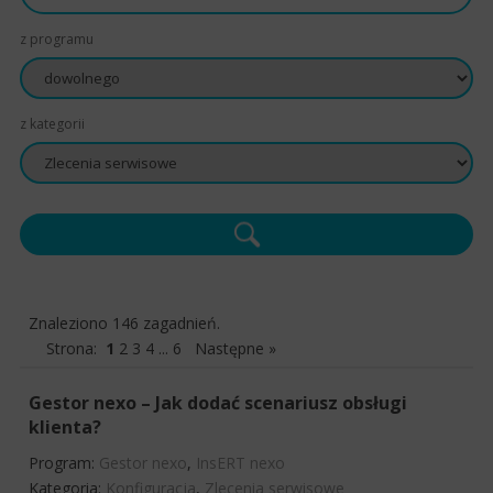
z programu
z kategorii
Znaleziono 146 zagadnień.
Strona:
1
2
3
4
...
6
Następne »
Gestor nexo – Jak dodać scenariusz obsługi
klienta?
Program:
Gestor nexo
,
InsERT nexo
Kategoria:
Konfiguracja
,
Zlecenia serwisowe