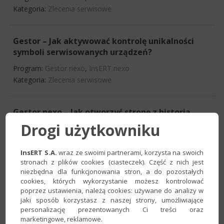
Kategoria:
Zlecenia serwisowe
Gestor – Jak aktywować kontrolę unikalności
symboli serwisowanych urządzeń?
Program:
Gestor nexo
,
InsERT nexo
Kategoria:
Zlecenia serwisowe
Gestor nexo – Jak otworzyć stronę z historią
zlecenia serwisowego z serwera www dzięki
Drogi użytkowniku
funkcji Zlecenia serwisowe online?
Program:
Gestor nexo
,
InsERT nexo
InsERT S.A.
wraz ze swoimi partnerami, korzysta na swoich
Kategoria:
Zlecenia serwisowe
stronach z plików cookies (ciasteczek). Część z nich jest
niezbędna dla funkcjonowania stron, a do pozostałych
cookies, których wykorzystanie możesz kontrolować
poprzez ustawienia, należą cookies: używane do analizy w
Gestor nexo – Jak usunąć zlecenie serwisowe z
jaki sposób korzystasz z naszej strony, umożliwiające
serwera www dzięki funkcji Zlecenia serwisowe
personalizację prezentowanych Ci treści oraz
online?
marketingowe, reklamowe.