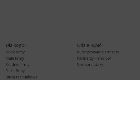
Dla kogo?
Gdzie kupić?
Mikrofirmy
Autoryzowani Partnerzy
Małe firmy
Partnerzy Handlowi
Średnie firmy
Sieć sprzedaży
Duże firmy
Biura rachunkowe
Pomoc techniczna
Uaktualnienia
Pomoc zdalna
Abonament
e-Pomoc techniczna
Aktualne wersje
Forum użytkowników
Formularz kontaktowy
Punkty Serwisowe
teleKonsultant
InsERT Status