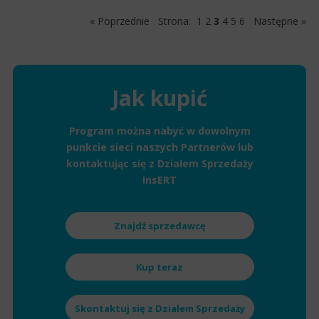
« Poprzednie
Strona:
1
2
3
4
5
6
Następne »
Jak kupić
Program można nabyć w dowolnym
punkcie sieci naszych Partnerów lub
kontaktując się z Działem Sprzedaży
InsERT
Znajdź sprzedawcę
Kup teraz
Skontaktuj się z Działem Sprzedaży