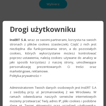
Wybierz
Drogi użytkowniku
KSeF - zasady, reguły,
InsERT S.A.
wraz ze swoimi partnerami, korzysta na swoich
porady
stronach z plików cookies (ciasteczek). Część z nich jest
niezbędna dla funkcjonowania stron, a do pozostałych
cookies, których wykorzystanie możesz kontrolować
poprzez ustawienia, należą cookies: używane do analizy w
jaki sposób korzystasz z naszej strony, umożliwiające
personalizację prezentowanych Ci treści oraz
marketingowe, reklamowe.
Polityka prywatności >
Administratorem Twoich danych osobowych jest InsERT S.A
z siedzibą przy ul. Jerzmanowskiej 2 we Wrocławiu. W
ramach odwiedzania naszych serwisów internetowych
możemy przetwarzać Twój adres IP, pliki cookies i podobne
dane nt. Twojej aktywności oraz urządzeń użytkownika.