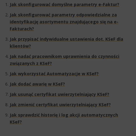
Jak skonfigurować domyślne parametry e-Faktur?
Jak skonfigurować parametry odpowiedzialne za
identyfikację asortymentu znajdującego się na e-
Fakturach?
Jak przypisać indywidualne ustawienia dot. KSeF dla
klientów?
Jak nadać pracownikom uprawnienia do czynności
związanych z KSeF?
Jak wykorzystać Automatyzacje w KSeF?
Jak dodać awarię w KSeF?
Jak usunąć certyfikat uwierzytelniający KSeF?
Jak zmienić certyfikat uwierzytelniający KSeF?​
Jak sprawdzić historię i log akcji automatycznych
KSeF?​