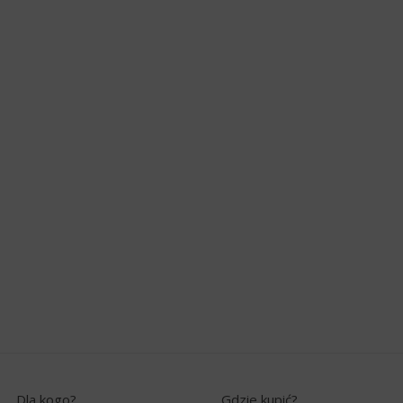
Dla kogo?
Gdzie kupić?