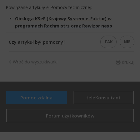
Powiązane artykuły e-Pomocy technicznej:
Obsługa KSeF (Krajowy System e-Faktur) w
programach Rachmistrz oraz Rewizor nexo​
TAK
NIE
Czy artykuł był pomocny?
Wróć do wyszukiwarki
drukuj
Pomoc zdalna
teleKonsultant
Forum użytkowników