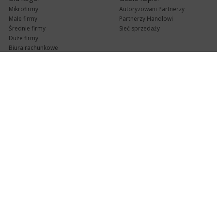
Mikrofirmy
Autoryzowani Partnerzy
Małe firmy
Partnerzy Handlowi
Średnie firmy
Sieć sprzedaży
Duże firmy
Biura rachunkowe
Pomoc techniczna
Uaktualnienia
Pomoc zdalna
Abonament
e-Pomoc techniczna
Aktualne wersje
Forum użytkowników
Formularz kontaktowy
Punkty Serwisowe
teleKonsultant
InsERT Status
Dla Partnerów
Kanały informacyjne
Serwis dla Partnerów
RSS
Zostań Partnerem
newsletter email