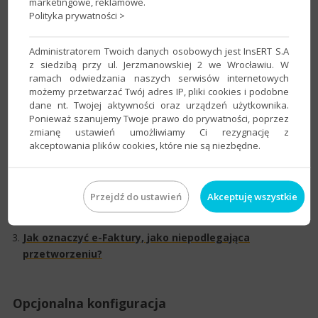
marketingowe, reklamowe.
Polityka prywatności >
Gdzie znaleźć e-Faktury pobrane z KSeF
?
Jak dodać fakturę zakupu na podstawie pobranej e-
Administratorem Twoich danych osobowych jest InsERT S.A
Faktury
?
z siedzibą przy ul. Jerzmanowskiej 2 we Wrocławiu. W
ramach odwiedzania naszych serwisów internetowych
Jak zafakturować dokumenty magazynowe po
możemy przetwarzać Twój adres IP, pliki cookies i podobne
odebraniu e-Faktury?
dane nt. Twojej aktywności oraz urządzeń użytkownika.
Ponieważ szanujemy Twoje prawo do prywatności, poprzez
Dodatkowe
zmianę ustawień umożliwiamy Ci rezygnację z
akceptowania plików cookies, które nie są niezbędne.
Jak włączyć automatyczne cykliczne sprawdzenie, czy
pojawiły się nowe dokumenty do pobrania?
Przejdź do ustawień
Akceptuję wszystkie
Jak program rozpoznaje jednostki miary z odebranych
e-Faktur?​
Jak oznaczyć e-Faktury, jako niepodlegająca
przetworzeniu?
Opcjonalna konfiguracja