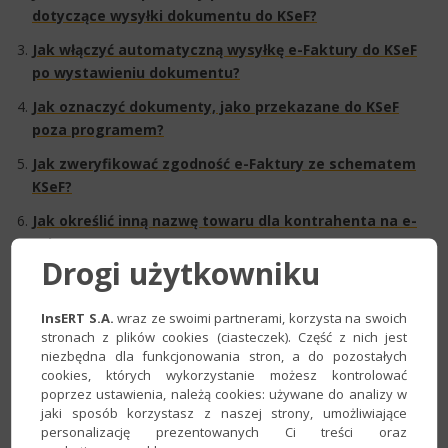
dotyczące wysyłki dokumentu do KSeF?
Jak włączyć automatyczną wysyłkę e-Faktury do KSeF
po wystawieniu dokumentu?
Jak oznaczyć dokumenty, jako przekazane do KSeF
poza programem?
Jak zweryfikować zgodność e-Faktury ze schematem
KSeF?​
Jak określić inną nazwę towaru dla kontrahenta na e-
Fakturze?​
Drogi użytkowniku
Jak dodać numer ZK / oryginału ZK do sekcji
DodatkowyOpis na e-Fakturze?​
InsERT S.A.
wraz ze swoimi partnerami, korzysta na swoich
stronach z plików cookies (ciasteczek). Część z nich jest
niezbędna dla funkcjonowania stron, a do pozostałych
Odbiór dokumentów
cookies, których wykorzystanie możesz kontrolować
poprzez ustawienia, należą cookies: używane do analizy w
Podstawowe
jaki sposób korzystasz z naszej strony, umożliwiające
personalizację prezentowanych Ci treści oraz
Jak odebrać dokumenty zakupu z systemu KSeF
?