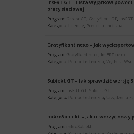
InsERT GT – Lista wyjątków powodu
pracy sieciowej
Program:
Gestor GT
,
Gratyfikant GT
,
InsERT
Kategoria:
Licencje
,
Pomoc techniczna
Gratyfikant nexo – Jak wyeksportow
Program:
Gratyfikant nexo
,
InsERT nexo
Kategoria:
Pomoc techniczna
,
Wydruki
,
Wyna
Subiekt GT – Jak sprawdzić wersję
Program:
InsERT GT
,
Subiekt GT
Kategoria:
Pomoc techniczna
,
Urządzenia z
mikroSubiekt – Jak utworzyć nowy 
Program:
mikroSubiekt
Kategoria:
Pomoc techniczna
,
Zakładanie p