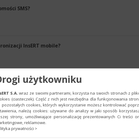
domości SMS?
hronizacji InsERT mobile?
Drogi użytkowniku
dku komunikatu „Nie udało się połączyć z usługą InsERT
 na komputerze XXX na porcie 10504. Nie udało się
sERT S.A.
wraz ze swoimi partnerami, korzysta na swoich stronach z pli
zef"?
okies (ciasteczek). Część z nich jest niezbędna dla funkcjonowania stron
 pozostałych cookies, których wykorzystanie możesz kontrolować popr
tawienia, należą cookies: używane do analizy w jaki sposób korzystas
szej strony, umożliwiające personalizację prezentowanych Ci treści o
rketingowe, reklamowe.
lityka prywatności >
serwery SQL są zainstalowane?