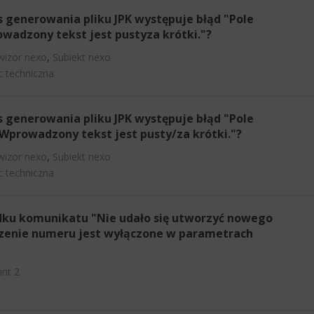
s generowania pliku JPK występuje błąd "Pole
adzony tekst jest pustyza krótki."?
wizor nexo
,
Subiekt nexo
 techniczna
s generowania pliku JPK występuje błąd "Pole
prowadzony tekst jest pusty/za krótki."?
wizor nexo
,
Subiekt nexo
 techniczna
adku komunikatu "Nie udało się utworzyć nowego
rzenie numeru jest wyłączone w parametrach
int 2