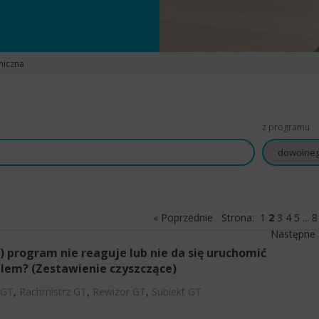
niczna
z programu
« Poprzednie
Strona:
1
2
3
4
5
...
8
Następne 
i) program nie reaguje lub nie da się uruchomić
blem? (Zestawienie czyszczące)
 GT
,
Rachmistrz GT
,
Rewizor GT
,
Subiekt GT