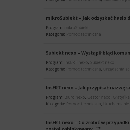
mikroSubiekt – Jak odzyskać hasło
Program:
mikroSubiekt
Kategoria:
Pomoc techniczna
Subiekt nexo – Wystąpił błąd komun
Program:
InsERT nexo
,
Subiekt nexo
Kategoria:
Pomoc techniczna
,
Urządzenia z
InsERT nexo – Jak przypisać nazwę 
Program:
Biuro nexo
,
Gestor nexo
,
Gratyfik
Kategoria:
Pomoc techniczna
,
Uruchamianie
InsERT nexo – Co zrobić w przypad
został zablokowany…”?