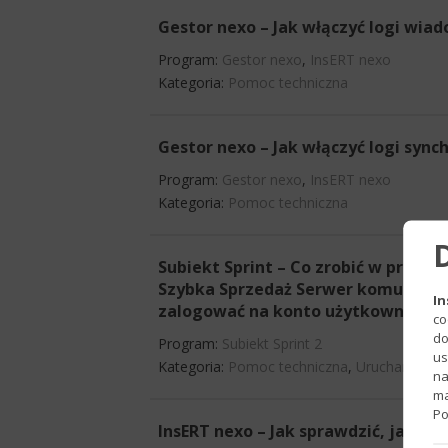
Gestor nexo – Jak włączyć logi wia
Program:
Gestor nexo
,
InsERT nexo
Kategoria:
Pomoc techniczna
Gestor nexo – Jak włączyć logi sync
Program:
Gestor nexo
,
InsERT nexo
Kategoria:
Pomoc techniczna
Subiekt Sprint – Co zrobić w przypa
Szybka Sprzedaż Serwer komunikacji
In
zalogować na konto użytkownika S
co
do
Program:
Subiekt Sprint 2
us
Kategoria:
Pomoc techniczna
,
Uruchamianie
na
ma
Po
InsERT nexo – Jak sprawdzić, jakie 