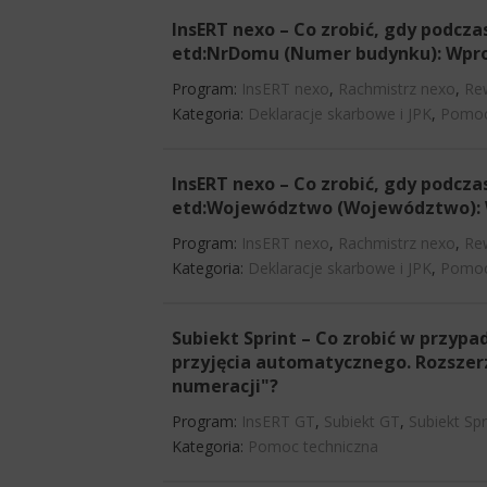
InsERT nexo – Co zrobić, gdy podcza
etd:NrDomu (Numer budynku): Wprow
Program:
InsERT nexo
,
Rachmistrz nexo
,
Re
Kategoria:
Deklaracje skarbowe i JPK
,
Pomoc
InsERT nexo – Co zrobić, gdy podcza
etd:Województwo (Województwo): W
Program:
InsERT nexo
,
Rachmistrz nexo
,
Re
Kategoria:
Deklaracje skarbowe i JPK
,
Pomoc
Subiekt Sprint – Co zrobić w przyp
przyjęcia automatycznego. Rozsze
numeracji"?
Program:
InsERT GT
,
Subiekt GT
,
Subiekt Spr
Kategoria:
Pomoc techniczna