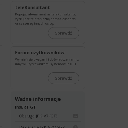
teleKonsultant
Kupując abonament na teleKonsultanta,
zyskujesz telefoniczną pomoc eksperta
oraz szereg innych usług.
Sprawdź
Forum użytkowników
Wymień się uwagami i doświadczeniami z
innymi użytkownikami systemów InsERT.
Sprawdź
Ważne informacje
InsERT GT
Obsługa JPK_V7 (GT)
Deklaracja JPK_V7M/V7K