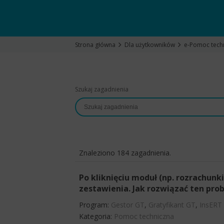
Strona główna
Dla użytkowników
e-Pomoc tech
Szukaj zagadnienia
Znaleziono 184 zagadnienia.
Po kliknięciu moduł (np. rozrachunk
zestawienia. Jak rozwiązać ten pro
Program:
Gestor GT
,
Gratyfikant GT
,
InsERT
Kategoria:
Pomoc techniczna