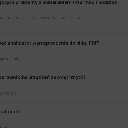
jących problemy z pobieraniem informacji podczas
 GT
,
Rachmistrz GT
,
Rewizor GT
,
Subiekt GT
ać analizator wynagrodzenia do pliku PDF?
grodzenia
 Sterowników urządzeń zewnętrznych?
ewnętrzne
podmiot?
odmiotu