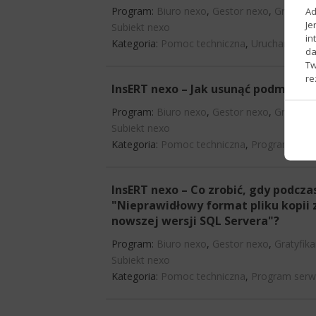
Program:
Biuro nexo
,
Gestor nexo
,
Gratyfik
Ad
Je
Subiekt nexo
in
Kategoria:
Pomoc techniczna
,
Uruchamianie
da
Tw
re
InsERT nexo – Jak usunąć podmiot?
Program:
Biuro nexo
,
Gestor nexo
,
Gratyfik
Subiekt nexo
Kategoria:
Pomoc techniczna
,
Program serw
InsERT nexo – Co zrobić, gdy podcz
"Nieprawidłowy format pliku kopii 
nowszej wersji SQL Servera"?
Program:
Biuro nexo
,
Gestor nexo
,
Gratyfik
Subiekt nexo
Kategoria:
Pomoc techniczna
,
Program serw