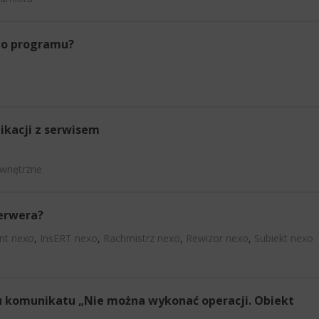
 do programu?
ikacji z serwisem
ewnętrzne
serwera?
ant nexo
,
InsERT nexo
,
Rachmistrz nexo
,
Rewizor nexo
,
Subiekt nexo
ku komunikatu „Nie można wykonać operacji. Obiekt