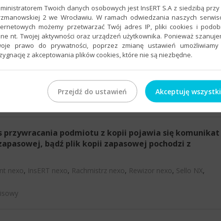
ant nexo
,
InsERT nexo
,
Rachmistrz nexo
,
Rewizor nexo
,
Sello NX
,
ministratorem Twoich danych osobowych jest InsERT S.A z siedzibą przy 
rzmanowskiej 2 we Wrocławiu. W ramach odwiedzania naszych serwi
ternetowych możemy przetwarzać Twój adres IP, pliki cookies i podo
ne nt. Twojej aktywności oraz urządzeń użytkownika. Ponieważ szanuj
oje prawo do prywatności, poprzez zmianę ustawień umożliwiamy
zygnację z akceptowania plików cookies, które nie są niezbędne.
ant nexo
,
InsERT nexo
,
Rachmistrz nexo
,
Rewizor nexo
,
Sello NX
,
Przejdź do ustawień
Akceptuję wszystk
isowy
as przywracania podmiotu z kopii pojawia się komunikat
zapasowej, bądź plik kopii zapasowej pochodzi z
ant nexo
,
InsERT nexo
,
Rachmistrz nexo
,
Rewizor nexo
,
Sello NX
,
isowy