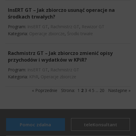
InsERT GT – Jak zbiorczo usunąć operacje na
środkach trwałych?
Program:
InsERT GT
,
Rachmistrz GT
,
Rewizor GT
Kategoria:
Operacje zbiorcze
,
Środki trwałe
Rachmistrz GT – Jak zbiorczo zmienić opisy
przychodów i wydatków w KPiR?
Program:
InsERT GT
,
Rachmistrz GT
Kategoria:
KPiR
,
Operacje zbiorcze
« Poprzednie
Strona:
1
2
3
4
5
...
20
Następne »
Pomoc zdalna
teleKonsultant