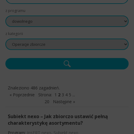
z programu
z kategorii
Znaleziono 486 zagadnień.
« Poprzednie
Strona:
1
2
3
4
5
...
20
Następne »
Subiekt nexo – Jak zbiorczo ustawić pełną
charakterystykę asortymentu?
Program:
InsERT nexo
,
Subiekt nexo