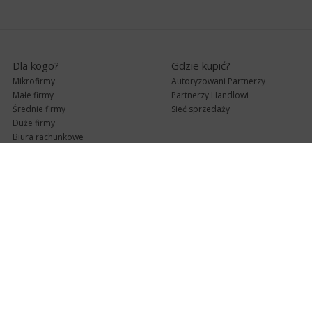
Dla kogo?
Gdzie kupić?
Mikrofirmy
Autoryzowani Partnerzy
Małe firmy
Partnerzy Handlowi
Średnie firmy
Sieć sprzedaży
Duże firmy
Biura rachunkowe
Pomoc techniczna
Uaktualnienia
Pomoc zdalna
Abonament
e-Pomoc techniczna
Aktualne wersje
Forum użytkowników
Formularz kontaktowy
Punkty Serwisowe
teleKonsultant
InsERT Status
Dla Partnerów
Kanały informacyjne
Serwis dla Partnerów
RSS