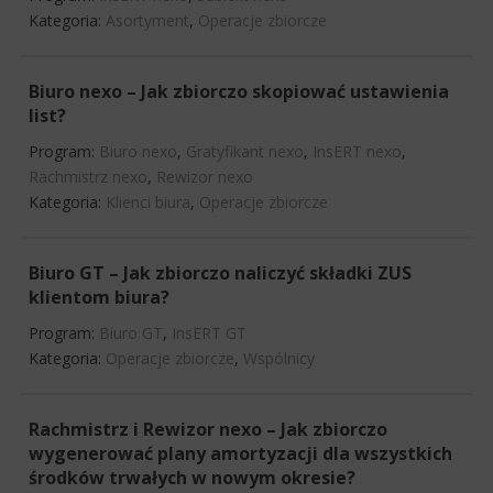
Kategoria:
Asortyment
,
Operacje zbiorcze
Biuro nexo – Jak zbiorczo skopiować ustawienia
list?
Program:
Biuro nexo
,
Gratyfikant nexo
,
InsERT nexo
,
Rachmistrz nexo
,
Rewizor nexo
Kategoria:
Klienci biura
,
Operacje zbiorcze
Biuro GT – Jak zbiorczo naliczyć składki ZUS
klientom biura?
Program:
Biuro GT
,
InsERT GT
Kategoria:
Operacje zbiorcze
,
Wspólnicy
Rachmistrz i Rewizor nexo – Jak zbiorczo
wygenerować plany amortyzacji dla wszystkich
środków trwałych w nowym okresie?