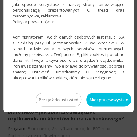
jaki sposób korzystasz z naszej strony, umożliwiające
personalizację prezentowanych Ci treści oraz
Biuro GT – Jak zbiorczo wyliczyć korekty
marketingowe, reklamowe.
deklaracji PIT-11 i wysłać je elektronicznie?
Polityka prywatności >
Program:
Biuro GT
,
Gratyfikant GT
,
InsERT GT
,
Rachmistrz
GT
,
Rewizor GT
Administratorem Twoich danych osobowych jest InsERT S.A
Kategoria:
Deklaracje skarbowe i JPK
,
Klienci biura
,
Operacje
z siedzibą przy ul. Jerzmanowskiej 2 we Wrocławiu. W
ramach odwiedzania naszych serwisów internetowych
zbiorcze
możemy przetwarzać Twój adres IP, pliki cookies i podobne
dane nt. Twojej aktywności oraz urządzeń użytkownika.
Ponieważ szanujemy Twoje prawo do prywatności, poprzez
Subiekt GT – Jak zbiorczo zmienić uwagi
zmianę ustawień umożliwiamy Ci rezygnację z
dokumentów?
akceptowania plików cookies, które nie są niezbędne.
Program:
InsERT GT
,
Subiekt GT
Kategoria:
Dokumenty
,
Operacje zbiorcze
Przejdź do ustawień
Akceptuję wszystkie
Biuro nexo – Jak zbiorczo zarządzać
użytkownikami klientów biura rachunkowego?
Program:
Biuro nexo
,
Gratyfikant nexo
,
InsERT nexo
,
Rachmistrz nexo
,
Rewizor nexo