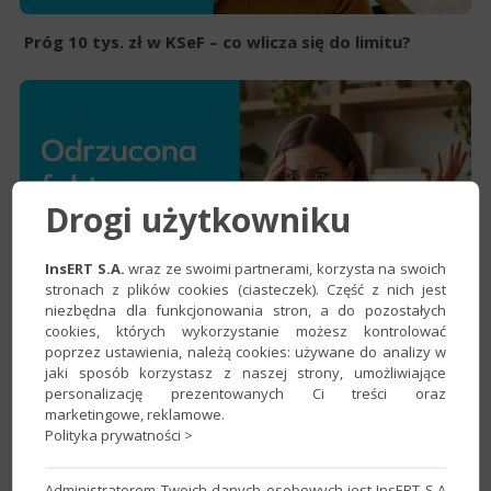
Próg 10 tys. zł w KSeF – co wlicza się do limitu?
Drogi użytkowniku
InsERT S.A.
wraz ze swoimi partnerami, korzysta na swoich
stronach z plików cookies (ciasteczek). Część z nich jest
niezbędna dla funkcjonowania stron, a do pozostałych
cookies, których wykorzystanie możesz kontrolować
poprzez ustawienia, należą cookies: używane do analizy w
jaki sposób korzystasz z naszej strony, umożliwiające
personalizację prezentowanych Ci treści oraz
Odrzucona faktura w KSeF
marketingowe, reklamowe.
Polityka prywatności >
Administratorem Twoich danych osobowych jest InsERT S.A