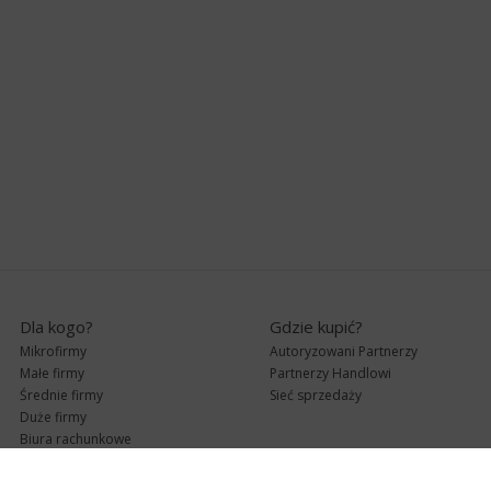
Dla kogo?
Gdzie kupić?
Mikrofirmy
Autoryzowani Partnerzy
Małe firmy
Partnerzy Handlowi
Średnie firmy
Sieć sprzedaży
Duże firmy
Biura rachunkowe
Pomoc techniczna
Uaktualnienia