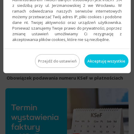
z siedzibą przy ul. Jerzmanowskiej 2 we Wrocławiu. W
ramach odwiedzania naszych serwisów internetowych
możemy przetwarzać Twój adres IP, pliki cookies i podobne
dane nt. Twojej aktywności oraz urządzeń użytkownika.
Ponieważ szanujemy Twoje prawo do prywatności, poprzez
zmianę ustawień umożliwiamy Ci rezygnację z
akceptowania plików cookies, które nie są niezbędne.
Przejdź do ustawień
Akceptuję wszystkie
Obowiązek podawania numeru KSeF w płatnościach