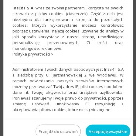
InsERT S.A.
wraz ze swoimi partnerami, korzysta na swoich
stronach z plików cookies (ciasteczek). Część z nich jest
niezbędna dla funkcjonowania stron, a do pozostałych
Próg 10 tys. zł w KSeF – co wlicza się do limitu?
cookies, których wykorzystanie możesz kontrolować
poprzez ustawienia, należą cookies: używane do analizy w
jaki sposób korzystasz z naszej strony, umożliwiające
personalizację prezentowanych Ci treści oraz
marketingowe, reklamowe.
Polityka prywatności >
Administratorem Twoich danych osobowych jest InsERT S.A
z siedzibą przy ul. Jerzmanowskiej 2 we Wrocławiu. W
ramach odwiedzania naszych serwisów internetowych
możemy przetwarzać Twój adres IP, pliki cookies i podobne
dane nt. Twojej aktywności oraz urządzeń użytkownika.
Ponieważ szanujemy Twoje prawo do prywatności, poprzez
zmianę ustawień umożliwiamy Ci rezygnację z
akceptowania plików cookies, które nie są niezbędne.
Odrzucona faktura w KSeF
Przejdź do ustawień
Akceptuję wszystkie