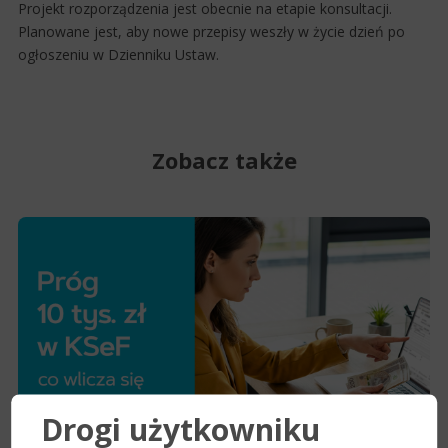
Projekt rozporządzenia jest obecnie na etapie konsultacji.
Planowane jest, aby nowe przepisy weszły w życie dzień po
ogłoszeniu w Dzienniku Ustaw.
Zobacz także
Drogi użytkowniku