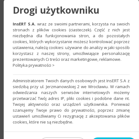
Drogi użytkowniku
InsERT S.A.
wraz ze swoimi partnerami, korzysta na swoich
3. W sekcji
Poczta
e-mail
wybrać używaną aplikację (w tym
stronach z plików cookies (ciasteczek). Część z nich jest
przypadku
Thunderbird
). Należy pamiętać, że do poprawnego
niezbędna dla funkcjonowania stron, a do pozostałych
cookies, których wykorzystanie możesz kontrolować poprzez
działania z programami linii InsERT GT, oprogramowanie do
ustawienia, należą cookies: używane do analizy w jaki sposób
obsługi poczty elektronicznej powinno być w wersji
32-
korzystasz z naszej strony, umożliwiające personalizację
bitowej
.
prezentowanych Ci treści oraz marketingowe, reklamowe.
Polityka prywatności >
Administratorem Twoich danych osobowych jest InsERT S.A z
siedzibą przy ul. Jerzmanowskiej 2 we Wrocławiu. W ramach
odwiedzania naszych serwisów internetowych możemy
przetwarzać Twój adres IP, pliki cookies i podobne dane nt.
Twojej aktywności oraz urządzeń użytkownika. Ponieważ
szanujemy Twoje prawo do prywatności, poprzez zmianę
ustawień umożliwiamy Ci rezygnację z akceptowania plików
cookies, które nie są niezbędne.