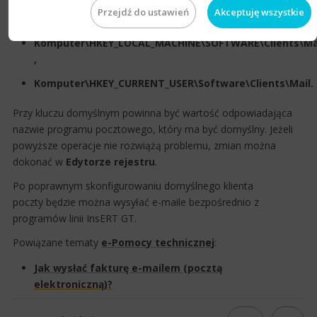
Za domyślnego klienta poczty odpowiadają klucze w rejestrze
Przejdź do ustawień
Akceptuję wszystkie
(regedit) o następujących ścieżkach:
Komputer\HKEY_LOCAL_MACHINE\SOFTWARE\Clients\Mai
,
Komputer\HKEY_CURRENT_USER\Software\Clients\Mail.
Przy kluczu domyślnym powinna być wartość odpowiadając​a
nazwie programu​ pocztowego, który ma być domyślny. Jeżeli
powyższe operacje nie rozwiążą problemu, zmian można
dokonać w
Edytorze rejestru
.
Po poprawnym skonfigurowaniu domyślnego klienta
poczty będzie można wysyłać e-maile bezpośrednio z
programów linii InsERT GT.
Powiązane tematy
e-Pomocy technicznej​
:
Jak wysłać fakturę e-mailem (pocztą
elektroniczną)?​