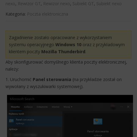
nexo
,
Rewizor GT
,
Rewizor nexo
,
Subiekt GT
,
Subiekt nexo
Kategoria:
Poczta elektroniczna
​Zagadnienie zostało opracowane z wykorzystaniem
systemu operacyjnego
Windows 10
oraz z przykładowym
klientem poczty
Mozilla Thunderbird
. ​
Aby skonfigurować domyślnego klienta poczty elektronicznej,
należy:
1. Uruchomić
Panel sterowania
(na przykładzie został on
wywołany z wyszukiwarki systemowej).