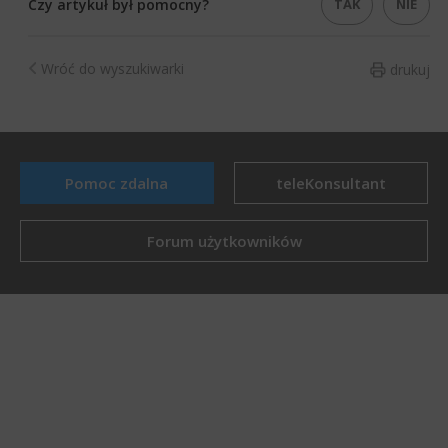
TAK
NIE
Czy artykuł był pomocny?
Wróć do wyszukiwarki
drukuj
Pomoc zdalna
teleKonsultant
Forum użytkowników