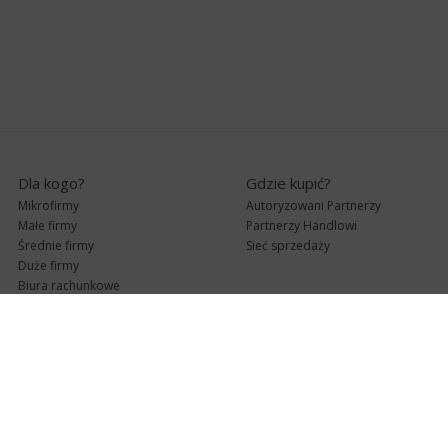
Dla kogo?
Gdzie kupić?
Mikrofirmy
Autoryzowani Partnerzy
Małe firmy
Partnerzy Handlowi
Średnie firmy
Sieć sprzedaży
Duże firmy
Biura rachunkowe
Pomoc techniczna
Uaktualnienia
Pomoc zdalna
Abonament
e-Pomoc techniczna
Aktualne wersje
Forum użytkowników
Formularz kontaktowy
Punkty Serwisowe