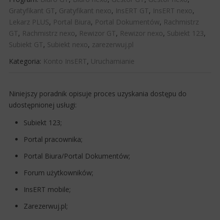
Gratyfikant GT
,
Gratyfikant nexo
,
InsERT GT
,
InsERT nexo
,
Lekarz PLUS
,
Portal Biura
,
Portal Dokumentów
,
Rachmistrz
GT
,
Rachmistrz nexo
,
Rewizor GT
,
Rewizor nexo
,
Subiekt 123
,
Subiekt GT
,
Subiekt nexo
,
zarezerwuj.pl
Kategoria:
Konto InsERT
,
Uruchamianie
​Niniejszy poradnik opisuje proces uzyskania dostępu do
udostępnionej usługi:
Subiekt 123;
Portal pracownika;
Portal Biura/Portal Dokumentów;
Forum użytkowników;
InsERT mobile;
Zarezerwuj.pl;