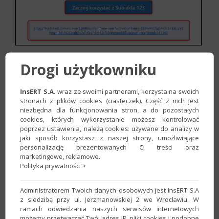
Drogi użytkowniku
2. Zalogować się do
Konta InsERT
, które stanie się kontem
logowania do udostępnionej usługi. W przypadku braku konta
lub chęci użycia innego skorzystać z opcji
Utwórz nowe
InsERT S.A.
wraz ze swoimi partnerami, korzysta na swoich
stronach z plików cookies (ciasteczek). Część z nich jest
konto
, proces zakładania Konta InsERT opisany został
tutaj
.
niezbędna dla funkcjonowania stron, a do pozostałych
cookies, których wykorzystanie możesz kontrolować
Uwaga!
Nie ma obowiązku zakładania konta na dokładnie
poprzez ustawienia, należą cookies: używane do analizy w
taki sam adres e-mail, jak ten, na który zostało dostarczone
jaki sposób korzystasz z naszej strony, umożliwiające
zaproszenie do korzystania z usługi.​
personalizację prezentowanych Ci treści oraz
marketingowe, reklamowe.
Polityka prywatności >
Administratorem Twoich danych osobowych jest InsERT S.A
z siedzibą przy ul. Jerzmanowskiej 2 we Wrocławiu. W
ramach odwiedzania naszych serwisów internetowych
możemy przetwarzać Twój adres IP, pliki cookies i podobne