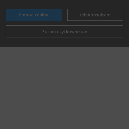
Pomoc zdalna
teleKonsultant
Forum użytkowników