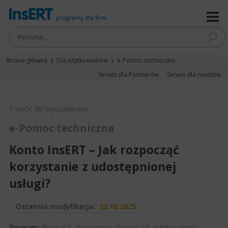
Strona główna
Dla użytkowników
e-Pomoc techniczna
Serwis dla Partnerów
Serwis dla mediów
Wróć do wyszukiwarki
e-Pomoc techniczna
Konto InsERT – Jak rozpocząć
korzystanie z udostępnionej
usługi?
Ostatnia modyfikacja:
22.10.2025
Program:
Biuro GT
,
Biuro nexo
,
Gestor GT
,
Gestor nexo
,