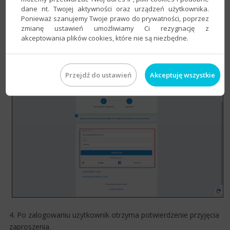
dane nt. Twojej aktywności oraz urządzeń użytkownika.
Ponieważ szanujemy Twoje prawo do prywatności, poprzez
zmianę ustawień umożliwiamy Ci rezygnację z
akceptowania plików cookies, które nie są niezbędne.
3. Zalogować się do
Konta InsERT
.
Przejdź do ustawień
Akceptuję wszystkie
4. Po zalogowaniu użytkownik otrzyma potwierdzenie przyjęcia
zaproszenia.