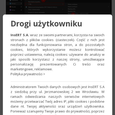
Drogi użytkowniku
InsERT S.A.
wraz ze swoimi partnerami, korzysta na swoich
stronach z plików cookies (ciasteczek). Część z nich jest
niezbędna dla funkcjonowania stron, a do pozostałych
cookies, których wykorzystanie możesz kontrolować
poprzez ustawienia, należą cookies: używane do analizy w
2. W sekcji
Rozmiar woluminów (bajty)
wpisać odpowiednią
jaki sposób korzystasz z naszej strony, umożliwiające
wartość (np. 2048M) i zatwierdzić przyciskiem
OK
.
personalizację prezentowanych Ci treści oraz
marketingowe, reklamowe.
Polityka prywatności >
Administratorem Twoich danych osobowych jest InsERT S.A
z siedzibą przy ul. Jerzmanowskiej 2 we Wrocławiu. W
ramach odwiedzania naszych serwisów internetowych
możemy przetwarzać Twój adres IP, pliki cookies i podobne
dane nt. Twojej aktywności oraz urządzeń użytkownika.
Ponieważ szanujemy Twoje prawo do prywatności, poprzez