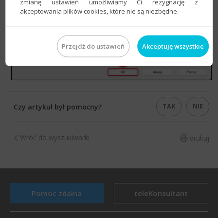
zmianę ustawień umożliwiamy Ci rezygnację z
akceptowania plików cookies, które nie są niezbędne.
Przejdź do ustawień
Akceptuję wszystkie
TAK
NIE
Czy artykuł był pomocny?
Wróć do wyszukiwarki
drukuj
Pomoc zdalna
teleKonsultant