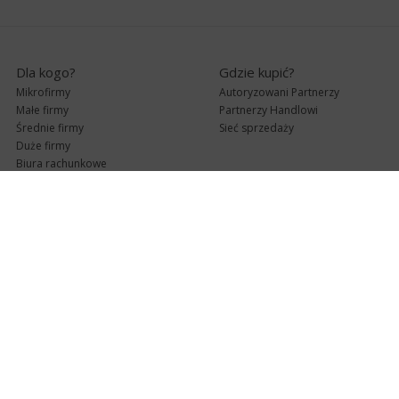
Dla kogo?
Gdzie kupić?
Mikrofirmy
Autoryzowani Partnerzy
Małe firmy
Partnerzy Handlowi
Średnie firmy
Sieć sprzedaży
Duże firmy
Biura rachunkowe
Pomoc techniczna
Uaktualnienia
Pomoc zdalna
Abonament
e-Pomoc techniczna
Aktualne wersje
Forum użytkowników
Formularz kontaktowy
Punkty Serwisowe
teleKonsultant
InsERT Status
Dla Partnerów
Kanały informacyjne
Serwis dla Partnerów
RSS