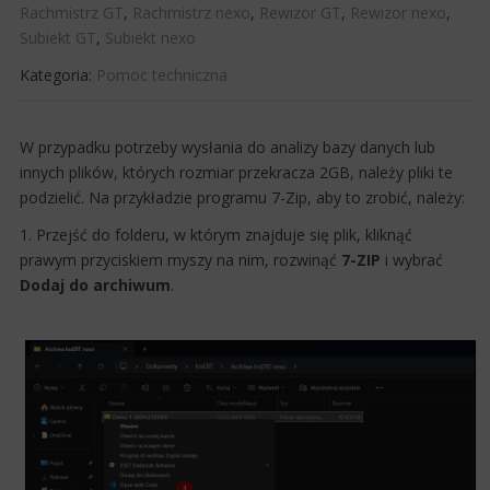
Rachmistrz GT
,
Rachmistrz nexo
,
Rewizor GT
,
Rewizor nexo
,
Subiekt GT
,
Subiekt nexo
Kategoria:
Pomoc techniczna
​W przypadku potrzeby wysłania do analizy bazy danych lub
innych plików, których rozmiar przekracza 2GB, należy pliki te
podzielić. Na przykładzie programu 7-Zip, aby to zrobić, należy:
1. Przejść do folderu, w którym znajduje się plik, kliknąć
prawym przyciskiem myszy na nim, rozwinąć
7-ZIP
i wybrać
Dodaj do archiwum
.