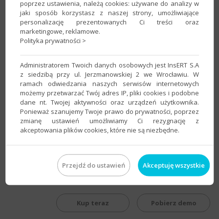
poprzez ustawienia, należą cookies: używane do analizy w
jaki sposób korzystasz z naszej strony, umożliwiające
Minimalne wymagania systemowe
personalizację prezentowanych Ci treści oraz
marketingowe, reklamowe.
Polityka prywatności >
komputer z procesorem minimum 1,4 GHz (lub
lepszym);
Administratorem Twoich danych osobowych jest InsERT S.A
2 GB pamięci operacyjnej RAM (lub więcej);
z siedzibą przy ul. Jerzmanowskiej 2 we Wrocławiu. W
ramach odwiedzania naszych serwisów internetowych
około 1,5 GB wolnego miejsca na dysku twardym dla
możemy przetwarzać Twój adres IP, pliki cookies i podobne
instalacji klienckiej;
dane nt. Twojej aktywności oraz urządzeń użytkownika.
system operacyjny Windows 10, Windows 11, Windows
Ponieważ szanujemy Twoje prawo do prywatności, poprzez
Server 2019, Windows Server 2022, Windows Server
zmianę ustawień umożliwiamy Ci rezygnację z
akceptowania plików cookies, które nie są niezbędne.
2025;
system obsługi baz danych Microsoft SQL Server 2014,
2016, 2017, 2019, 2022, 2025 – bezpłatna wersja
Microsoft SQL Server 2019 dostarczana jest wraz z
Przejdź do ustawień
Akceptuję wszystkie
systemem.
Kup teraz
Pobierz demo