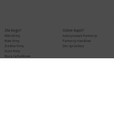
Dla kogo?
Gdzie kupić?
Mikrofirmy
Autoryzowani Partnerzy
Małe firmy
Partnerzy Handlowi
Średnie firmy
Sieć sprzedaży
Duże firmy
Biura rachunkowe
Pomoc techniczna
Uaktualnienia
Pomoc zdalna
Abonament
e-Pomoc techniczna
Aktualne wersje
Forum użytkowników
Formularz kontaktowy
Punkty Serwisowe
teleKonsultant
InsERT Status