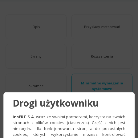
Opis
Przykłady zastosowań
Ekrany
Rozszerzenia
Minimalne wymagania
e-Pomoc
systemowe
Drogi użytkowniku
Porównanie
InsERT S.A.
wraz ze swoimi partnerami, korzysta na swoich
stronach z plików cookies (ciasteczek). Część z nich jest
niezbędna dla funkcjonowania stron, a do pozostałych
cookies, których wykorzystanie możesz kontrolować