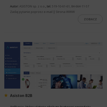
Autor:
ASISTON sp. z o.o.
, tel.
519-10-61-61, 84-664-11-57
Zadaj pytanie poprzez e-mail
|
Strona WWW
ZOBACZ
Asiston B2B
Aplikacja, która ułatwia obsługę hurtowej sprzedaży