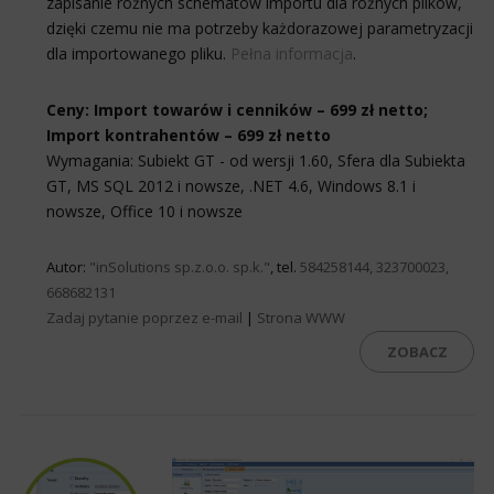
zapisanie różnych schematów importu dla różnych plików,
dzięki czemu nie ma potrzeby każdorazowej parametryzacji
dla importowanego pliku.
Pełna informacja
.
Ceny: Import towarów i cenników – 699 zł netto;
Import kontrahentów – 699 zł netto
Wymagania: Subiekt GT - od wersji 1.60, Sfera dla Subiekta
GT, MS SQL 2012 i nowsze, .NET 4.6, Windows 8.1 i
nowsze, Office 10 i nowsze
Autor:
"inSolutions sp.z.o.o. sp.k."
, tel.
584258144, 323700023,
668682131
Zadaj pytanie poprzez e-mail
|
Strona WWW
ZOBACZ