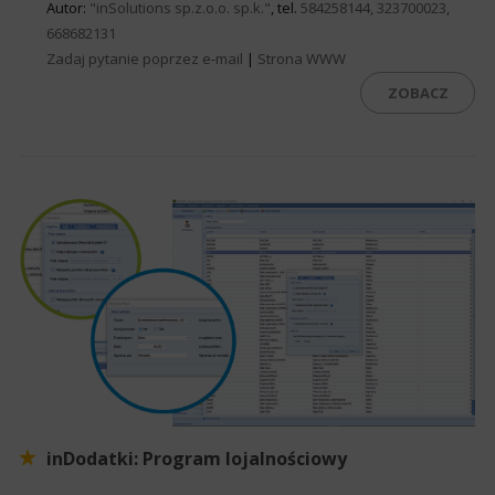
Autor:
"inSolutions sp.z.o.o. sp.k."
, tel.
584258144, 323700023,
668682131
Zadaj pytanie poprzez e-mail
|
Strona WWW
ZOBACZ
inDodatki: Program lojalnościowy