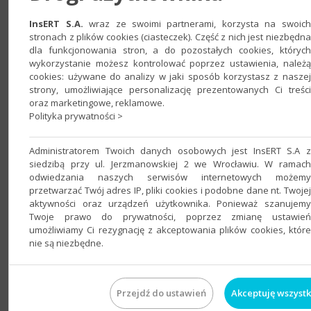
inDodatki: Komunikacja z EDI umożliwia automatyczną
InsERT S.A.
wraz ze swoimi partnerami, korzysta na swoich
współpracę Subiekta GT z systemami elektronicznej
stronach z plików cookies (ciasteczek). Część z nich jest niezbędna
wymiany danych (EDI) takimi jak ECOD, EDInet oraz EBI. Za
dla funkcjonowania stron, a do pozostałych cookies, których
wykorzystanie możesz kontrolować poprzez ustawienia, należą
pomocą aplikacji można uprościć zarówno proces
cookies: używane do analizy w jaki sposób korzystasz z naszej
sprzedaży, jak i zakupu towarów. Systemy EDI są
strony, umożliwiające personalizację prezentowanych Ci treści
wykorzystywane przez większość sieci handlowych
oraz marketingowe, reklamowe.
obecnych na rynku polskim, m.in. przez Real, Auchan, Leroy
Polityka prywatności >
Merlin i Tesco.
Pełna informacja
.
Administratorem Twoich danych osobowych jest InsERT S.A z
siedzibą przy ul. Jerzmanowskiej 2 we Wrocławiu. W ramach
Komunikacja z EDI (zakupy) – 1299 zł netto,
odwiedzania naszych serwisów internetowych możemy
Komunikacja z EDI (sprzedaż) – 1299 zł netto
przetwarzać Twój adres IP, pliki cookies i podobne dane nt. Twojej
Wymagania: Subiekt GT - od wersji 1.60, Sfera dla Subiekta
aktywności oraz urządzeń użytkownika. Ponieważ szanujemy
GT, MS SQL 2012 i nowsze, .NET 4.6, MS Windows 8.1 i
Twoje prawo do prywatności, poprzez zmianę ustawień
nowsze
umożliwiamy Ci rezygnację z akceptowania plików cookies, które
nie są niezbędne.
Autor:
"inSolutions sp.z.o.o. sp.k."
, tel.
584258144, 323700023,
668682131
Przejdź do ustawień
Akceptuję wszystk
Zadaj pytanie poprzez e-mail
|
Strona WWW