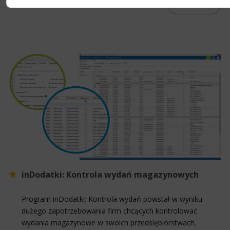
ZOBACZ
inDodatki: Kontrola wydań magazynowych
Program inDodatki: Kontrola wydań powstał w wyniku
dużego zapotrzebowania firm chcących kontrolować
wydania magazynowe w swoich przedsiębiorstwach.