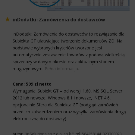
inDodatki: Zamówienia do dostawców
inDodatki: Zamówienia do dostawców to rozwiązanie dla
Subiekta GT ułatwiające tworzenie dokumentów ZD. Na
podstawie wybranych kryteriów tworzone jest
automatycznie zestawienie towarów z podaną wielkością
sprzedaży w danym okresie oraz aktualnym stanem
magazynowym.
Pełna informacja
.
Cena: 599 zł netto
Wymagania: Subiekt GT – od wersji 1.60, MS SQL Server
2012 lub nowsze, Windows 8.1 i nowsze, .NET 4.6,
opcjonalnie Sfera dla Subiekta GT (podgląd zamówień
przed ich zatwierdzeniem oraz wysyłka zamówienia drogą
elektroniczną do dostawcy)
Autor:
"inSolutions sp.z.o.o. sp.k."
, tel.
584258144, 323700023,