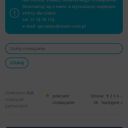
Skontaktuj się z nami, a wyszukamy najlepsze
oferty dla Ciebie
tel.
71 78 76 110
,
e-mail:
sprzedaz@insert.com.pl
Znaleziono
626
polecane
Strona:
1
2
3
4
...
rozwiązań
rozwiązanie
26
Następne »
partnerskich
.