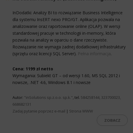
InDodatki: Analizy BI to rozwiązanie Business Intelligence
dla systemu InsERT nexo PRO/GT. Aplikacja pozwala na
analizowanie oraz raportowanie online (OLAP). W wersji
standardowej pracuje w technologii in-memory, która
pozwala na analizy w oparciu o dane rzeczywiste.
Rozwiązanie nie wymaga żadnej dodatkowej infrastruktury
(sprzętu oraz licencji SQL Server).
Pełna informacja
.
Cena: 1199 zł netto
Wymagania: Subiekt GT – od wersji 1.60, MS SQL 2012 i
nowsze, .NET 4.6, Windows 8.1 i nowsze
Autor:
"inSolutions sp.z.o.o. sp.k."
, tel.
584258144, 323700023,
668682131
Zadaj pytanie poprzez e-mail
|
Strona WWW
ZOBACZ