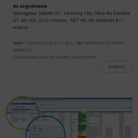
do uzgodnienia
Wymagania: Subiekt GT - od wersji 1.60, Sfera dla Subiekta
GT. MS SQL 2012 i nowsze, .NET 4.6, MS Windows 8.1 i
nowsze
Autor:
"inSolutions sp.z.o.o. sp.k."
, tel.
584258144, 323700023,
668682131
Zadaj pytanie poprzez e-mail
|
Strona WWW
ZOBACZ