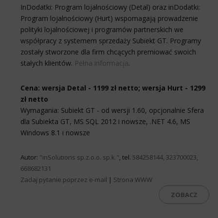
InDodatki: Program lojalnościowy (Detal) oraz inDodatki:
Program lojalnościowy (Hurt) wspomagają prowadzenie
polityki lojalnościowej i programów partnerskich we
współpracy z systemem sprzedaży Subiekt GT. Programy
zostały stworzone dla firm chcących premiować swoich
stałych klientów.
Pełna informacja
.
Cena: wersja Detal - 1199 zł netto; wersja Hurt - 1299
zł netto
Wymagania: Subiekt GT - od wersji 1.60, opcjonalnie Sfera
dla Subiekta GT, MS SQL 2012 i nowsze, .NET 4.6, MS
Windows 8.1 i nowsze
Autor:
"inSolutions sp.z.o.o. sp.k."
, tel.
584258144, 323700023,
668682131
Zadaj pytanie poprzez e-mail
|
Strona WWW
ZOBACZ