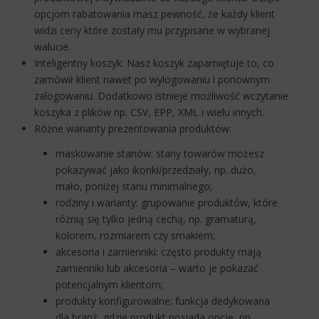
opcjom rabatowania masz pewność, że każdy klient
widzi ceny które zostały mu przypisane w wybranej
walucie.
Inteligentny koszyk. Nasz koszyk zapamiętuje to, co
zamówił klient nawet po wylogowaniu i ponownym
zalogowaniu. Dodatkowo istnieje możliwość wczytanie
koszyka z plików np. CSV, EPP, XML i wielu innych.
Różne warianty prezentowania produktów:
maskowanie stanów: stany towarów możesz
pokazywać jako ikonki/przedziały, np. dużo,
mało, poniżej stanu minimalnego;
rodziny i warianty: grupowanie produktów, które
różnią się tylko jedną cechą, np. gramaturą,
kolorem, rozmiarem czy smakiem;
akcesoria i zamienniki: często produkty mają
zamienniki lub akcesoria – warto je pokazać
potencjalnym klientom;
produkty konfigurowalne: funkcja dedykowana
dla branż, gdzie produkt posiada opcje, np.