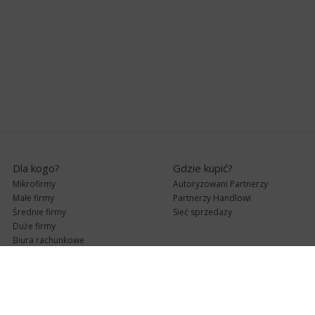
Dla kogo?
Gdzie kupić?
Mikrofirmy
Autoryzowani Partnerzy
Małe firmy
Partnerzy Handlowi
Średnie firmy
Sieć sprzedaży
Duże firmy
Biura rachunkowe
Pomoc techniczna
Uaktualnienia
Pomoc zdalna
Abonament
e-Pomoc techniczna
Aktualne wersje
Forum użytkowników