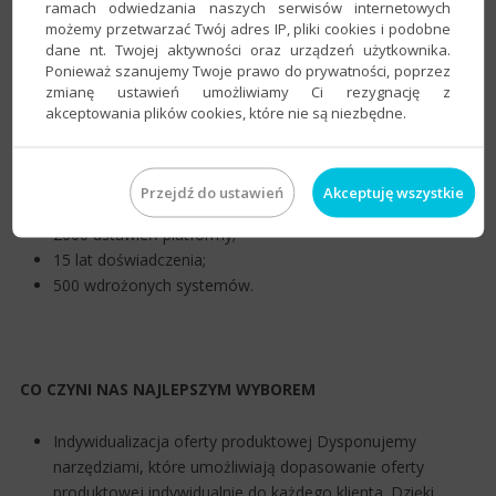
Katalog bez logowania
ramach odwiedzania naszych serwisów internetowych
Platforma może być Twoją stroną firmową lub
możemy przetwarzać Twój adres IP, pliki cookies i podobne
dane nt. Twojej aktywności oraz urządzeń użytkownika.
katalogiem produktów, pokazywanym bez logowania,
Ponieważ szanujemy Twoje prawo do prywatności, poprzez
np. bez cen i dostępności.
zmianę ustawień umożliwiamy Ci rezygnację z
akceptowania plików cookies, które nie są niezbędne.
DLACZEGO SOLEX B2B
Przejdź do ustawień
Akceptuję wszystkie
2000 ustawień platformy;
15 lat doświadczenia;
500 wdrożonych systemów.
CO CZYNI NAS NAJLEPSZYM WYBOREM
Indywidualizacja oferty produktowej Dysponujemy
narzędziami, które umożliwiają dopasowanie oferty
produktowej indywidualnie do każdego klienta. Dzięki