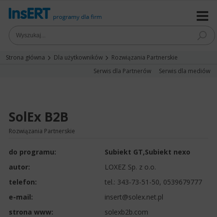
Strona główna
Dla użytkowników
Rozwiązania Partnerskie
Serwis dla Partnerów
Serwis dla mediów
SolEx B2B
Rozwiązania Partnerskie
do programu:
Subiekt GT
,
Subiekt nexo
autor:
LOXEZ Sp. z o.o.
telefon:
tel.:
343-73-51-50, 0539679777
e-mail:
insert@solex.net.pl
strona www:
solexb2b.com