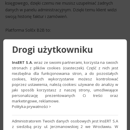
księgowego, dzięki czemu nie musisz uzupełniać żadnych
danych w panelu administracyjnym. Dzięki temu klient widzi
swoją historię faktur i zamówień.
Platforma SolEx B2B to:
Integracja z systemem sprzedaży
Drogi użytkowniku
Platforma jest w pełni zintegrowana z programem
sprzedażowym Subiekt GT. Wszystkie dane są
InsERT S.A.
wraz ze swoimi partnerami, korzysta na swoich
automatycznie dwustronnie aktualizowane.
stronach z plików cookies (ciasteczek). Część z nich jest
Pełna automatyzacja
niezbędna dla funkcjonowania stron, a do pozostałych
SolEx B2B to system bezobsługowy – Twoja firma
cookies, których wykorzystanie możesz kontrolować
pracuje wyłącznie na obecnym systemie sprzedaży
poprzez ustawienia, należą cookies: używane do analizy w
jaki sposób korzystasz z naszej strony, umożliwiające
Subiekt GT, a całą resztą zajmuje się SolEx.
personalizację prezentowanych Ci treści oraz
Komunikacja z klientami
marketingowe, reklamowe.
Z pomocą platformy możesz szybko i tanio
Polityka prywatności >
komunikować się ze swoimi klientami. SolEX B2B
wysyła automatyczne maile np. o płatnościach, nowych
Administratorem Twoich danych osobowych jest InsERT S.A
fakturach itp.
z siedzibą przy ul. Jerzmanowskiej 2 we Wrocławiu. W