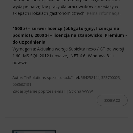
wydajne narzędzie pracy dla pracowników sprzedaży w
sklepach i lokalach gastronomicznych.
Pełna informacja
.
1500 zł – serwer licencji (obligatoryjny, licencja na
podmiot), 2000 zł – licencja na stanowisko, Premium –
do uzgodnienia
Wymagania: Aktualna wersja Subiekta nexo / GT od wersji
1.60, MS SQL 2012 i nowsze, .NET 4.6, Windows 8.1 i
nowsze
Autor:
"inSolutions sp.z.o.o. sp.k."
, tel.
584258144, 323700023,
668682131
Zadaj pytanie poprzez e-mail
|
Strona WWW
ZOBACZ