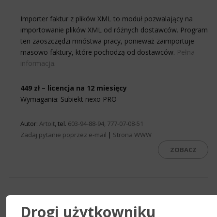
Importer faktur z plików XML to moduł pozwalający na
importowanie plików XML od różnych dostawców. Program
ten zaoszczędzi mnóstwa pracy, ponieważ zaimportuje
masowo faktury, które pochodzą od dostawców.
Pełna
informacja
.
449 zł – licencja na 12 miesięcy
Wymagania: Subiekt nexo PRO
Autor:
Artoit
, tel.
603-94-88-94, 777-07-08-51
Zadaj pytanie poprzez e-mail
|
Strona WWW
ZOBACZ
Drogi użytkowniku