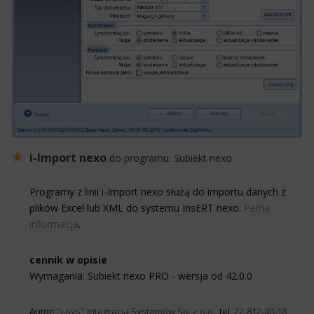
i-Import nexo
do programu:
Subiekt nexo
Programy z linii i-Import nexo służą do importu danych z
plików Excel lub XML do systemu InsERT nexo.
Pełna
informacja
.
cennik w opisie
Wymagania: Subiekt nexo PRO - wersja od 42.0.0
Autor:
"i-sys" Integracja Systemów Sp. z o.o.
, tel.
22-812-40-18,