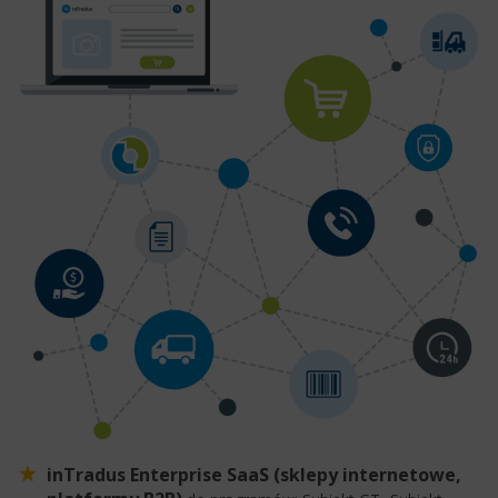
inTradus Enterprise SaaS (sklepy internetowe,