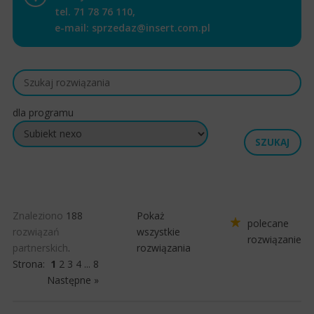
tel.
71 78 76 110
,
e-mail:
sprzedaz@insert.com.pl
dla programu
Znaleziono
188
Pokaż
polecane
rozwiązań
wszystkie
rozwiązanie
partnerskich
.
rozwiązania
Strona:
1
2
3
4
...
8
Następne »