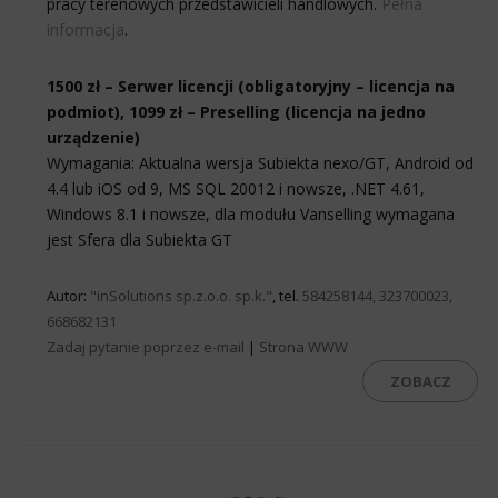
pracy terenowych przedstawicieli handlowych.
Pełna
informacja
.
1500 zł – Serwer licencji (obligatoryjny – licencja na
podmiot), 1099 zł – Preselling (licencja na jedno
urządzenie)
Wymagania: Aktualna wersja Subiekta nexo/GT, Android od
4.4 lub iOS od 9, MS SQL 20012 i nowsze, .NET 4.61,
Windows 8.1 i nowsze, dla modułu Vanselling wymagana
jest Sfera dla Subiekta GT
Autor:
"inSolutions sp.z.o.o. sp.k."
, tel.
584258144, 323700023,
668682131
Zadaj pytanie poprzez e-mail
|
Strona WWW
ZOBACZ