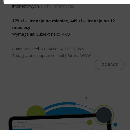
internetowych.
Pełna informacja
.
179 zł – licencja na miesiąc, 449 zł – licencja na 12
miesięcy
Wymagania: Subiekt nexo PRO
Autor:
Artoit
, tel.
603-94-88-94, 777-07-08-51
Zadaj pytanie poprzez e-mail
|
Strona WWW
ZOBACZ