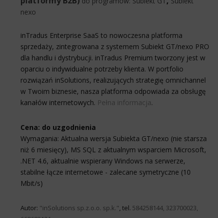
platformy B2B)
,
do programów:
Subiekt GT
Subiekt
nexo
inTradus Enterprise SaaS to nowoczesna platforma
sprzedaży, zintegrowana z systemem Subiekt GT/nexo PRO
dla handlu i dystrybucji. inTradus Premium tworzony jest w
oparciu o indywidualne potrzeby klienta. W portfolio
rozwiązań inSolutions, realizujących strategię omnichannel
w Twoim biznesie, nasza platforma odpowiada za obsługę
kanałów internetowych.
Pełna informacja
.
Cena: do uzgodnienia
Wymagania: Aktualna wersja Subiekta GT/nexo (nie starsza
niż 6 miesięcy), MS SQL z aktualnym wsparciem Microsoft,
.NET 4.6, aktualnie wspierany Windows na serwerze,
stabilne łącze internetowe - zalecane symetryczne (10
Mbit/s)
Autor:
"inSolutions sp.z.o.o. sp.k."
, tel.
584258144, 323700023,