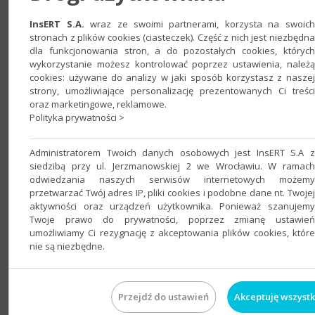
InsERT S.A.
wraz ze swoimi partnerami, korzysta na swoich
stronach z plików cookies (ciasteczek). Część z nich jest niezbędna
dla funkcjonowania stron, a do pozostałych cookies, których
wykorzystanie możesz kontrolować poprzez ustawienia, należą
cookies: używane do analizy w jaki sposób korzystasz z naszej
strony, umożliwiające personalizację prezentowanych Ci treści
oraz marketingowe, reklamowe.
Polityka prywatności >
Administratorem Twoich danych osobowych jest InsERT S.A z
siedzibą przy ul. Jerzmanowskiej 2 we Wrocławiu. W ramach
odwiedzania naszych serwisów internetowych możemy
przetwarzać Twój adres IP, pliki cookies i podobne dane nt. Twojej
Import towarów z Excela do Subiekta nexo PRO
aktywności oraz urządzeń użytkownika. Ponieważ szanujemy
do programu:
Subiekt nexo
Twoje prawo do prywatności, poprzez zmianę ustawień
umożliwiamy Ci rezygnację z akceptowania plików cookies, które
nie są niezbędne.
Program Import XLS - Towary/Asortymenty umożliwia
masowe importowanie i aktualizowanie kartoteki
asortymentów w Subiekcie nexo PRO z plików XLS, XLSX,
Przejdź do ustawień
Akceptuję wszystk
CSV. Pozwala na przeniesienie danych z innych systemów,
cenników dostawców i producentów, czy sklepów