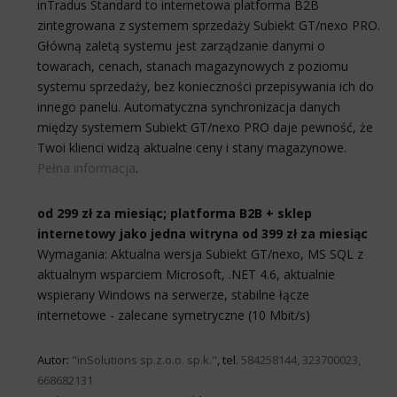
inTradus Standard to internetowa platforma B2B
zintegrowana z systemem sprzedaży Subiekt GT/nexo PRO.
Główną zaletą systemu jest zarządzanie danymi o
towarach, cenach, stanach magazynowych z poziomu
systemu sprzedaży, bez konieczności przepisywania ich do
innego panelu. Automatyczna synchronizacja danych
między systemem Subiekt GT/nexo PRO daje pewność, że
Twoi klienci widzą aktualne ceny i stany magazynowe.
Pełna informacja
.
od 299 zł za miesiąc; platforma B2B + sklep
internetowy jako jedna witryna od 399 zł za miesiąc
Wymagania: Aktualna wersja Subiekt GT/nexo, MS SQL z
aktualnym wsparciem Microsoft, .NET 4.6, aktualnie
wspierany Windows na serwerze, stabilne łącze
internetowe - zalecane symetryczne (10 Mbit/s)
Autor:
"inSolutions sp.z.o.o. sp.k."
, tel.
584258144, 323700023,
668682131