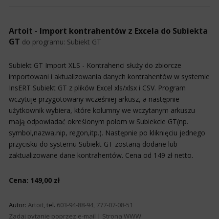
Artoit - Import kontrahentów z Excela do Subiekta
GT
do programu:
Subiekt GT
Subiekt GT Import XLS - Kontrahenci służy do zbiorcze
importowani i aktualizowania danych kontrahentów w systemie
InsERT Subiekt GT z plików Excel xls/xlsx i CSV. Program
wczytuje przygotowany wcześniej arkusz, a następnie
użytkownik wybiera, które kolumny we wczytanym arkuszu
mają odpowiadać określonym polom w Subiekcie GT(np.
symbol,nazwa,nip, regon,itp.). Następnie po kliknięciu jednego
przycisku do systemu Subiekt GT zostaną dodane lub
zaktualizowane dane kontrahentów. Cena od 149 zł netto.
Cena: 149,00 zł
Autor:
Artoit
, tel.
603-94-88-94, 777-07-08-51
Zadaj pytanie poprzez e-mail
|
Strona WWW