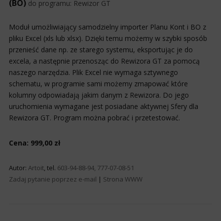
(BO)
do programu:
Rewizor GT
Moduł umożliwiający samodzielny importer Planu Kont i BO z
pliku Excel (xls lub xlsx). Dzięki temu możemy w szybki sposób
przenieść dane np. ze starego systemu, eksportując je do
excela, a następnie przenosząc do Rewizora GT za pomocą
naszego narzędzia. Plik Excel nie wymaga sztywnego
schematu, w programie sami możemy zmapować które
kolumny odpowiadają jakim danym z Rewizora. Do jego
uruchomienia wymagane jest posiadane aktywnej Sfery dla
Rewizora GT. Program można pobrać i przetestować.
Cena: 999,00 zł
Autor:
Artoit
, tel.
603-94-88-94, 777-07-08-51
Zadaj pytanie poprzez e-mail
|
Strona WWW