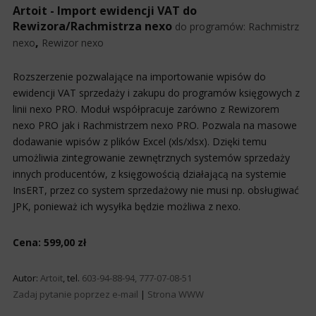
Artoit - Import ewidencji VAT do
Rewizora/Rachmistrza nexo
do programów:
Rachmistrz
,
nexo
Rewizor nexo
Rozszerzenie pozwalające na importowanie wpisów do
ewidencji VAT sprzedaży i zakupu do programów księgowych z
linii nexo PRO. Moduł współpracuje zarówno z Rewizorem
nexo PRO jak i Rachmistrzem nexo PRO. Pozwala na masowe
dodawanie wpisów z plików Excel (xls/xlsx). Dzięki temu
umożliwia zintegrowanie zewnętrznych systemów sprzedaży
innych producentów, z księgowością działającą na systemie
InsERT, przez co system sprzedażowy nie musi np. obsługiwać
JPK, ponieważ ich wysyłka będzie możliwa z nexo.
Cena: 599,00 zł
Autor:
Artoit
, tel.
603-94-88-94, 777-07-08-51
Zadaj pytanie poprzez e-mail
|
Strona WWW