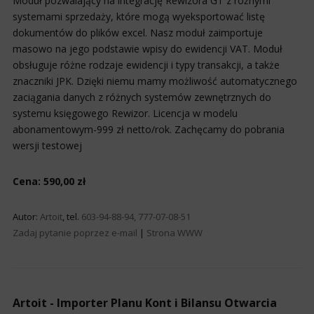
Moduł pozwalający na integrację Rewizora GT z różnymi
systemami sprzedaży, które mogą wyeksportować listę
dokumentów do plików excel. Nasz moduł zaimportuje
masowo na jego podstawie wpisy do ewidencji VAT. Moduł
obsługuje różne rodzaje ewidencji i typy transakcji, a także
znaczniki JPK. Dzięki niemu mamy możliwość automatycznego
zaciągania danych z różnych systemów zewnętrznych do
systemu księgowego Rewizor. Licencja w modelu
abonamentowym-999 zł netto/rok. Zachęcamy do pobrania
wersji testowej
Cena: 590,00 zł
Autor:
Artoit
, tel.
603-94-88-94, 777-07-08-51
Zadaj pytanie poprzez e-mail
|
Strona WWW
Artoit - Importer Planu Kont i Bilansu Otwarcia