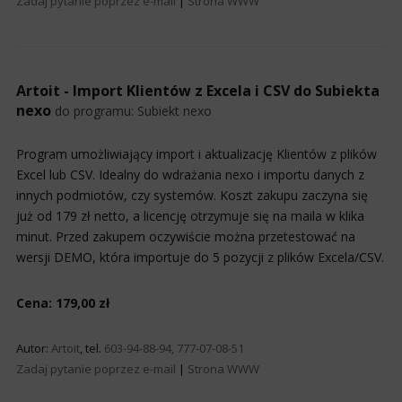
Zadaj pytanie poprzez e-mail
|
Strona WWW
Artoit - Import Klientów z Excela i CSV do Subiekta
nexo
do programu:
Subiekt nexo
Program umożliwiający import i aktualizację Klientów z plików
Excel lub CSV. Idealny do wdrażania nexo i importu danych z
innych podmiotów, czy systemów. Koszt zakupu zaczyna się
już od 179 zł netto, a licencję otrzymuje się na maila w klika
minut. Przed zakupem oczywiście można przetestować na
wersji DEMO, która importuje do 5 pozycji z plików Excela/CSV.
Cena: 179,00 zł
Autor:
Artoit
, tel.
603-94-88-94, 777-07-08-51
Zadaj pytanie poprzez e-mail
|
Strona WWW