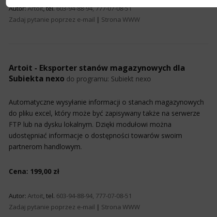
Autor:
Artoit
, tel.
603-94-88-94, 777-07-08-51
Zadaj pytanie poprzez e-mail
|
Strona WWW
Artoit - Eksporter stanów magazynowych dla
Subiekta nexo
do programu:
Subiekt nexo
Automatyczne wysyłanie informacji o stanach magazynowych
do pliku excel, który może być zapisywany także na serwerze
FTP lub na dysku lokalnym. Dzięki modułowi można
udostępniać informacje o dostępności towarów swoim
partnerom handlowym.
Cena: 199,00 zł
Autor:
Artoit
, tel.
603-94-88-94, 777-07-08-51
Zadaj pytanie poprzez e-mail
|
Strona WWW