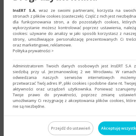
Zadaj pytanie poprzez e-mail
|
Strona WWW
InsERT S.A.
wraz ze swoimi partnerami, korzysta na swoich
stronach z plików cookies (ciasteczek). Część z nich jest niezbędna
dla funkcjonowania stron, a do pozostałych cookies, których
wykorzystanie możesz kontrolować poprzez ustawienia, należą
Artoit - Eksporter stanów magazynowych
do
cookies: używane do analizy w jaki sposób korzystasz z naszej
strony, umożliwiające personalizację prezentowanych Ci treści
programu:
Subiekt GT
oraz marketingowe, reklamowe.
Polityka prywatności >
Eksporter stanów magazynowych umożliwi wysyłanie
informacji o dostępności towaru na serwer FTP lub na dysk
Administratorem Twoich danych osobowych jest InsERT S.A z
lokalny (w tym dysk sieciowy, czy np. OneDrive). Oprócz tego
siedzibą przy ul. Jerzmanowskiej 2 we Wrocławiu. W ramach
może wysyłać inne informacje o towarach, jak np. wybrane
odwiedzania naszych serwisów internetowych możemy
ceny, czy opisy, symbole, uwagi itp. Dzięki temu możemy
przetwarzać Twój adres IP, pliki cookies i podobne dane nt. Twojej
aktywności oraz urządzeń użytkownika. Ponieważ szanujemy
udostępnić swoim partnerom informacje o stanach
Twoje prawo do prywatności, poprzez zmianę ustawień
magazynowych i aktualnych cenach, a przy współpracy z
umożliwiamy Ci rezygnację z akceptowania plików cookies, które
naszym innym dodatkiem mogą oni te informacje zaciągać do
nie są niezbędne.
swojego podmiotu! Więcej informacji na www.artoit.pl
Cena: 199,00 zł
Przejdź do ustawień
Akceptuję wszystk