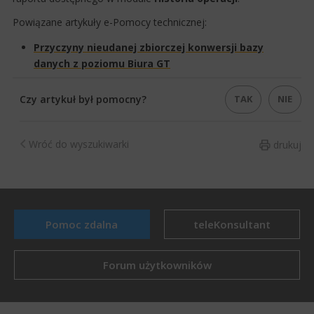
Powiązane artykuły e-Pomocy technicznej:
Przyczyny nieudanej zbiorczej konwersji bazy
danych z poziomu Biura GT​
TAK
NIE
Czy artykuł był pomocny?
Wróć do wyszukiwarki
drukuj
Pomoc zdalna
teleKonsultant
Forum użytkowników