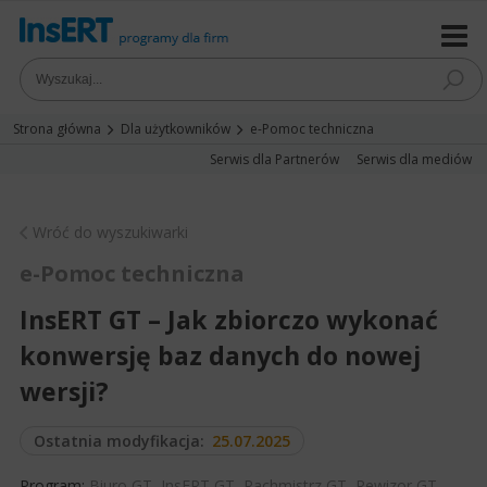
Strona główna
Dla użytkowników
e-Pomoc techniczna
Serwis dla Partnerów
Serwis dla mediów
Wróć do wyszukiwarki
e-Pomoc techniczna
InsERT GT – Jak zbiorczo wykonać
konwersję baz danych do nowej
wersji?
Ostatnia modyfikacja:
25.07.2025
Program:
Biuro GT
,
InsERT GT
,
Rachmistrz GT
,
Rewizor GT