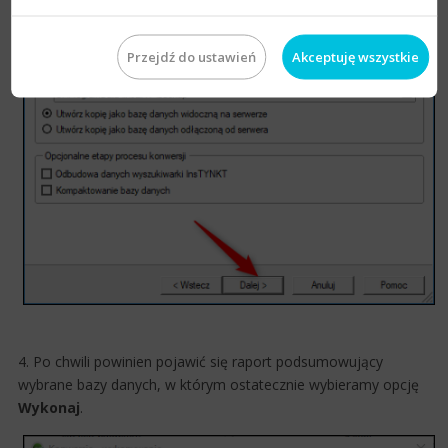
Przejdź do ustawień
Akceptuję wszystkie
4. Po chwili powinien pojawić się raport podsumowujący
wybrane bazy danych, w którym ostatecznie wybieramy opcję
Wykonaj
.