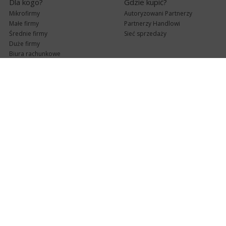
Dla kogo?
Gdzie kupić?
Mikrofirmy
Autoryzowani Partnerzy
Małe firmy
Partnerzy Handlowi
Średnie firmy
Sieć sprzedaży
Duże firmy
Biura rachunkowe
Pomoc techniczna
Uaktualnienia
Pomoc zdalna
Abonament
e-Pomoc techniczna
Aktualne wersje
Forum użytkowników
Formularz kontaktowy
Punkty Serwisowe
teleKonsultant
InsERT Status
Dla Partnerów
Kanały informacyjne
Serwis dla Partnerów
RSS
Zostań Partnerem
newsletter email