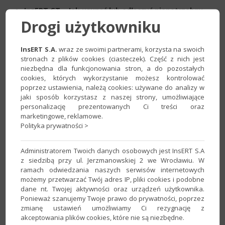
InsERT GT – Jak usunąć lub odłączyć niepotrzebny
Drogi użytkowniku
podmiot lub jego kopię?
Opcjonalnie podczas wykonywania konwersji program może
automatycznie wykonać
odbudowę danych
InsERT S.A.
wraz ze swoimi partnerami, korzysta na swoich
stronach z plików cookies (ciasteczek). Część z nich jest
wyszukiwarki InsTYNKT
oraz
kompaktowanie bazy
niezbędna dla funkcjonowania stron, a do pozostałych
danych
. Czynności można wykonać osobno z poziomu
cookies, których wykorzystanie możesz kontrolować
programu serwisowego.
poprzez ustawienia, należą cookies: używane do analizy w
jaki sposób korzystasz z naszej strony, umożliwiające
Jak przeprowadzić czynności serwisowe na bazie
personalizację prezentowanych Ci treści oraz
danych?
marketingowe, reklamowe.
Polityka prywatności >
Problemy z wyszukiwaniem używającym
Instynktu. Jak zaktualizować InsTYNKT?
Administratorem Twoich danych osobowych jest InsERT S.A
z siedzibą przy ul. Jerzmanowskiej 2 we Wrocławiu. W
Po ustaleniu parametrów konwersji należy wybrać
Dalej
.
ramach odwiedzania naszych serwisów internetowych
możemy przetwarzać Twój adres IP, pliki cookies i podobne
dane nt. Twojej aktywności oraz urządzeń użytkownika.
Ponieważ szanujemy Twoje prawo do prywatności, poprzez
zmianę ustawień umożliwiamy Ci rezygnację z
akceptowania plików cookies, które nie są niezbędne.