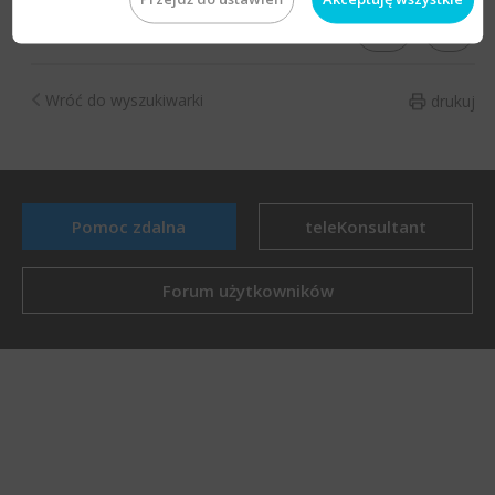
TAK
NIE
Czy artykuł był pomocny?
Wróć do wyszukiwarki
drukuj
Pomoc zdalna
teleKonsultant
Forum użytkowników