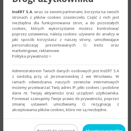
InsERT S.A.
wraz ze swoimi partnerami, korzysta na swoich
2. Wprowadzić wartość w polu
Opis dokumentu
i zatwierdzić
stronach z plików cookies (ciasteczek). Część z nich jest
przyciskiem
Zapisz
.
niezbędna dla funkcjonowania stron, a do pozostałych
cookies, których wykorzystanie możesz kontrolować
poprzez ustawienia, należą cookies: używane do analizy w
jaki sposób korzystasz z naszej strony, umożliwiające
personalizację prezentowanych Ci treści oraz
marketingowe, reklamowe.
Polityka prywatności >
Administratorem Twoich danych osobowych jest InsERT S.A
z siedzibą przy ul. Jerzmanowskiej 2 we Wrocławiu. W
ramach odwiedzania naszych serwisów internetowych
możemy przetwarzać Twój adres IP, pliki cookies i podobne
dane nt. Twojej aktywności oraz urządzeń użytkownika.
Ponieważ szanujemy Twoje prawo do prywatności, poprzez
zmianę ustawień umożliwiamy Ci rezygnację z
Artykuł należy do
zbioru tematów e–Pomocy technicznej
akceptowania plików cookies, które nie są niezbędne.
dotyczących podstawowych zagadnień z obsługi Portalu
Dokumentów​
.
Przejdź do ustawień
Akceptuję wszystkie