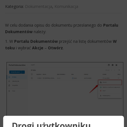
Kategoria:
Dokumentacja
,
Komunikacja
​W celu dodania opisu ​do dokumentu przesłanego do
Portalu
Dokumentów
należy:
1. W
Portalu Dokumentów
przejść na listę dokumentów
W
toku
i wybrać
Akcje
–
Otwórz
.
Drogi użytkowniku