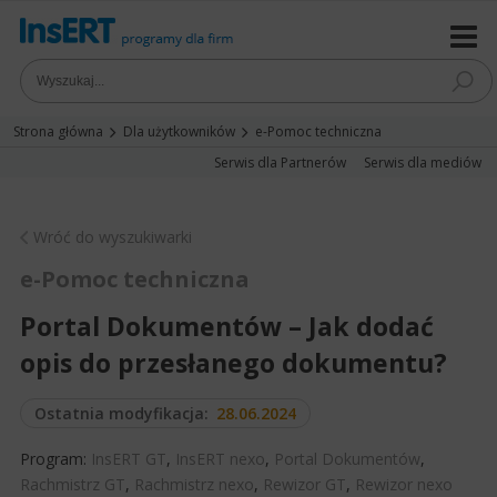
Strona główna
Dla użytkowników
e-Pomoc techniczna
Serwis dla Partnerów
Serwis dla mediów
Wróć do wyszukiwarki
e-Pomoc techniczna
Portal Dokumentów – Jak dodać
opis do przesłanego dokumentu?
Ostatnia modyfikacja:
28.06.2024
Program:
InsERT GT
,
InsERT nexo
,
Portal Dokumentów
,
Rachmistrz GT
,
Rachmistrz nexo
,
Rewizor GT
,
Rewizor nexo