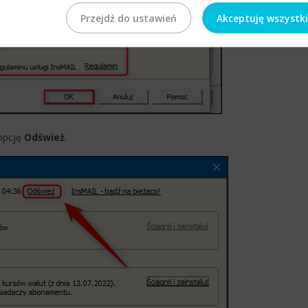
Przejdź do ustawień
Akceptuję wszystk
opcję
Odśwież
.