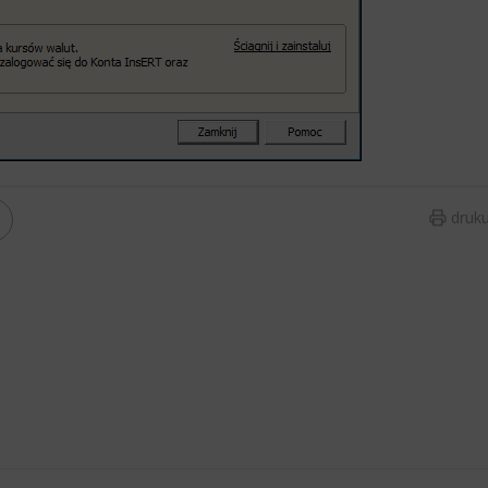
​
druku