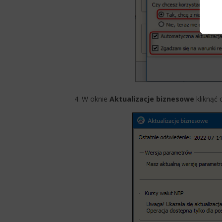
4. W oknie
Aktualizacje biznesowe
kliknąć 