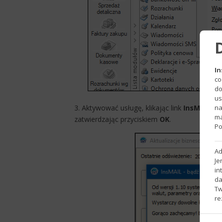
In
co
do
us
na
3. Aktywować usługę, klikając link
InsMAIL
–
ma
zatwierdzając przyciskiem
OK
.
Po
Ad
Je
in
da
Tw
re