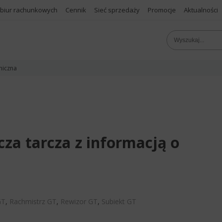
 biur rachunkowych
Cennik
Sieć sprzedaży
Promocje
Aktualności
niczna
cza tarcza z informacją o
?
GT
,
Rachmistrz GT
,
Rewizor GT
,
Subiekt GT