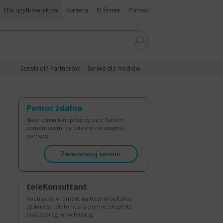
Dla użytkowników
Kariera
O firmie
Pomoc
Serwis dla Partnerów
Serwis dla mediów
Pomoc zdalna
Nasz konsultant połączy się z Twoim
komputerem, by udzielić niezbędnej
pomocy.
Zarezerwuj termin
teleKonsultant
Kupując abonament na teleKonsultanta,
zyskujesz telefoniczną pomoc eksperta
oraz szereg innych usług.