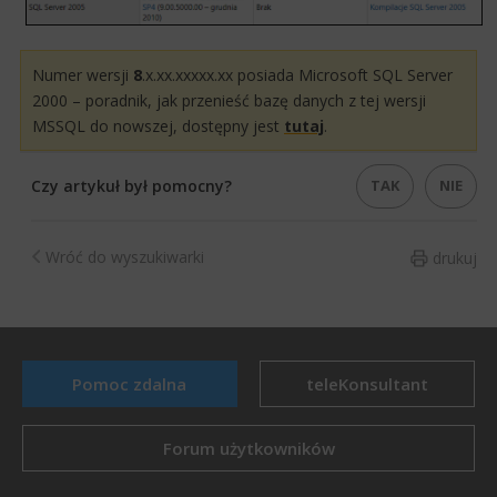
Numer wersji
8
.x.xx.xxxxx.xx posiada Microsoft SQL Server
2000 – poradnik, jak przenieść bazę danych z tej wersji
MSSQL do nowszej, dostępny jest
tutaj
.
TAK
NIE
Czy artykuł był pomocny?
Wróć do wyszukiwarki
drukuj
Pomoc zdalna
teleKonsultant
Forum użytkowników