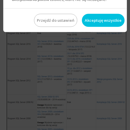
Poniżej znajduje się tabela opisująca, który numer odpowiada
Przejdź do ustawień
Akceptuję wszystkie
danej wersji.