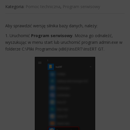
Kategoria:
Pomoc techniczna
,
Program serwisowy
​Aby sprawdzić wersję silnika bazy danych, należy:
1. Uruchomić
Program
serwisowy
. Można go odnaleźć,
wyszukując w menu start lub
uruchom​​ić program admin.exe
w
folderze C:\Pliki Programów (x86)\InsERT\InsERT GT.