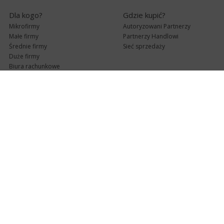
Dla kogo?
Gdzie kupić?
Mikrofirmy
Autoryzowani Partnerzy
Małe firmy
Partnerzy Handlowi
Średnie firmy
Sieć sprzedaży
Duże firmy
Biura rachunkowe
Pomoc techniczna
Uaktualnienia
Pomoc zdalna
Abonament
e-Pomoc techniczna
Aktualne wersje
Forum użytkowników
Formularz kontaktowy
Punkty Serwisowe
teleKonsultant
InsERT Status
Dla Partnerów
Kanały informacyjne
Serwis dla Partnerów
RSS
Zostań Partnerem
newsletter email