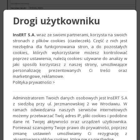
Drogi użytkowniku
InsERT S.A.
wraz ze swoimi partnerami, korzysta na swoich
3. W okienku pojawią się informacje na temat serwera, w tym
stronach z plików cookies (ciasteczek). Część z nich jest
numer jego wersji.
niezbędna dla funkcjonowania stron, a do pozostałych
cookies, których wykorzystanie możesz kontrolować
poprzez ustawienia, należą cookies: używane do analizy w
jaki sposób korzystasz z naszej strony, umożliwiające
personalizację prezentowanych Ci treści oraz
marketingowe, reklamowe.
Polityka prywatności >
Administratorem Twoich danych osobowych jest InsERT S.A
z siedzibą przy ul. Jerzmanowskiej 2 we Wrocławiu. W
ramach odwiedzania naszych serwisów internetowych
możemy przetwarzać Twój adres IP, pliki cookies i podobne
dane nt. Twojej aktywności oraz urządzeń użytkownika.
Ponieważ szanujemy Twoje prawo do prywatności, poprzez
zmianę ustawień umożliwiamy Ci rezygnację z
akceptowania plików cookies, które nie są niezbędne.