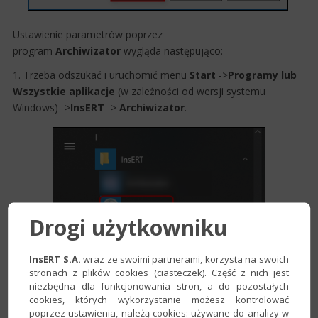
Ustawienie parametrów poprzez ​​
program
Archiwizator
wygląda następująco:
1. Trzeba odszukać i uruchomić menu
Start
->
Programy lub
Wszystkie aplikacje
(w zależności od wersji systemu
Windows) ->
InsERT
->
Archiwizator
.
Drogi użytkowniku
InsERT S.A.
wraz ze swoimi partnerami, korzysta na swoich
stronach z plików cookies (ciasteczek). Część z nich jest
niezbędna dla funkcjonowania stron, a do pozostałych
cookies, których wykorzystanie możesz kontrolować
poprzez ustawienia, należą cookies: używane do analizy w