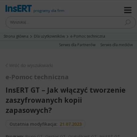
Strona główna
Dla użytkowników
e-Pomoc techniczna
Serwis dla Partnerów
Serwis dla mediów
Wróć do wyszukiwarki
e-Pomoc techniczna
InsERT GT – Jak włączyć tworzenie
zaszyfrowanych kopii
zapasowych?
Ostatnia modyfikacja:
21.07.2023
Program:
Biuro GT
,
Gestor GT
,
Gratyfikant GT
,
InsERT GT
,