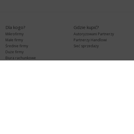
Dla kogo?
Gdzie kupić?
Mikrofirmy
Autoryzowani Partnerzy
Małe firmy
Partnerzy Handlowi
Średnie firmy
Sieć sprzedaży
Duże firmy
Biura rachunkowe
Pomoc techniczna
Uaktualnienia
Pomoc zdalna
Abonament
e-Pomoc techniczna
Aktualne wersje
Forum użytkowników
Formularz kontaktowy
Punkty Serwisowe
teleKonsultant
InsERT Status
Dla Partnerów
Kanały informacyjne
Serwis dla Partnerów
RSS