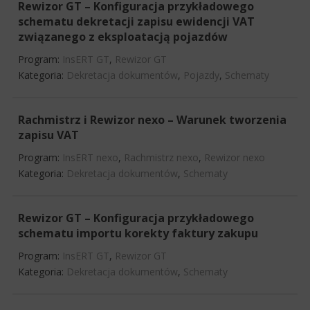
Rewizor GT – Konfiguracja przykładowego
schematu dekretacji zapisu ewidencji VAT
związanego z eksploatacją pojazdów
Program:
InsERT GT
,
Rewizor GT
Kategoria:
Dekretacja dokumentów
,
Pojazdy
,
Schematy
Rachmistrz i Rewizor nexo – Warunek tworzenia
zapisu VAT
Program:
InsERT nexo
,
Rachmistrz nexo
,
Rewizor nexo
Kategoria:
Dekretacja dokumentów
,
Schematy
Rewizor GT – Konfiguracja przykładowego
schematu importu korekty faktury zakupu
Program:
InsERT GT
,
Rewizor GT
Kategoria:
Dekretacja dokumentów
,
Schematy