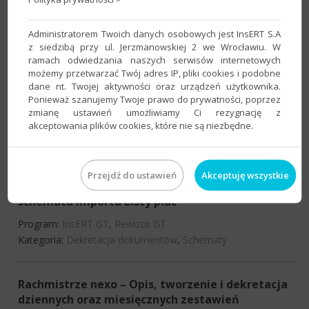
schematu importu przyjęcia zewnętrznego
Program:
InsERT GT
,
Rachmistrz GT
Administratorem Twoich danych osobowych jest InsERT S.A
Kategoria:
Schematy
z siedzibą przy ul. Jerzmanowskiej 2 we Wrocławiu. W
ramach odwiedzania naszych serwisów internetowych
możemy przetwarzać Twój adres IP, pliki cookies i podobne
dane nt. Twojej aktywności oraz urządzeń użytkownika.
Rachmistrz GT – Konfiguracja przykładowego
Ponieważ szanujemy Twoje prawo do prywatności, poprzez
schematu importu wydania zewnętrznego
zmianę ustawień umożliwiamy Ci rezygnację z
akceptowania plików cookies, które nie są niezbędne.
Program:
InsERT GT
,
Rachmistrz GT
Kategoria:
Dekretacja dokumentów
,
Schematy
Przejdź do ustawień
Akceptuję wszystkie
Rewizor GT – Konfiguracja przykładowego
schematu importu Listy płac
Program:
InsERT GT
,
Rewizor GT
Kategoria:
Dekretacja dokumentów
,
Schematy
Rachmistrze nexo – Opis, tworzenie i dekretacja
dziennych oraz miesięcznych zestawień