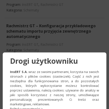
Program:
InsERT GT
,
Rachmistrz GT
Kategoria:
Schematy
Rachmistrz GT – Konfiguracja przykładowego
schematu importu przyjęcia zewnętrznego
automatycznego
Program:
InsERT GT
,
Rachmistrz GT
Kategoria:
Schematy
Drogi użytkowniku
Rachmistrz GT – Konfiguracja przykładowego
schematu importu przesunięcia
InsERT S.A.
wraz ze swoimi partnerami, korzysta na swoich
międzymagazynowego
stronach z plików cookies (ciasteczek). Część z nich jest
niezbędna dla funkcjonowania stron, a do pozostałych
Program:
InsERT GT
,
Rachmistrz GT
cookies, których wykorzystanie możesz kontrolować
Kategoria:
Schematy
poprzez ustawienia, należą cookies: używane do analizy w
jaki sposób korzystasz z naszej strony, umożliwiające
personalizację prezentowanych Ci treści oraz
marketingowe, reklamowe.
Rachmistrz GT – Konfiguracja przykładowego
Polityka prywatności >