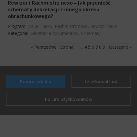
Rewizor i Rachmistrz nexo – Jak przenieść
schematy dekretacji z innego okresu
obrachunkowego?
Program:
InsERT nexo
,
Rachmistrz nexo
,
Rewizor nexo
Kategoria:
Dekretacja dokumentów
,
Schematy
« Poprzednie
Strona:
1
...
4
5
6
7
8
9
Następne »
Pomoc zdalna
teleKonsultant
Forum użytkowników