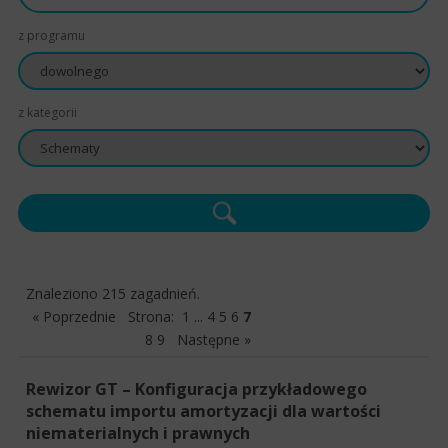
z programu
z kategorii
Znaleziono 215 zagadnień.
« Poprzednie
Strona:
1
...
4
5
6
7
8
9
Następne »
Rewizor GT – Konfiguracja przykładowego
schematu importu amortyzacji dla wartości
niematerialnych i prawnych