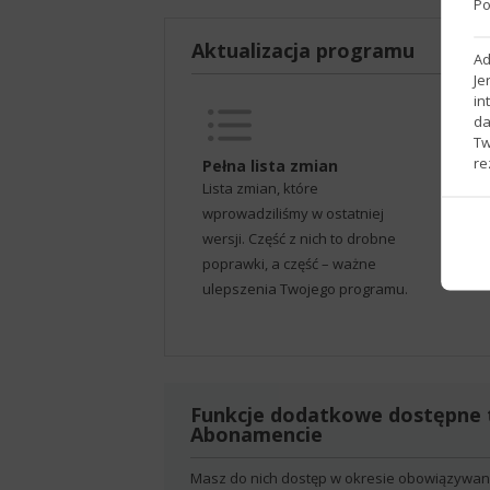
Po
Aktualizacja programu
Ad
Je
in
da
Tw
re
Pełna lista zmian
P
Lista zmian, które
Wa
wprowadziliśmy w ostatniej
na
wersji. Część z nich to drobne
od
poprawki, a część – ważne
ulepszenia Twojego programu.
Funkcje dodatkowe dostępne 
Abonamencie
Masz do nich dostęp w okresie obowiązywani