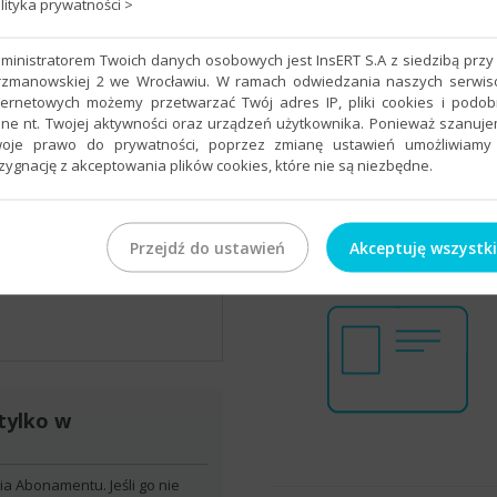
lityka prywatności >
ministratorem Twoich danych osobowych jest InsERT S.A z siedzibą przy 
rzmanowskiej 2 we Wrocławiu. W ramach odwiedzania naszych serwi
ternetowych możemy przetwarzać Twój adres IP, pliki cookies i podo
ne nt. Twojej aktywności oraz urządzeń użytkownika. Ponieważ szanuj
oje prawo do prywatności, poprzez zmianę ustawień umożliwiamy
zygnację z akceptowania plików cookies, które nie są niezbędne.
orównanie wersji
rto wiedzieć, czym różni się
jnowsza wersja programu
Przejdź do ustawień
Akceptuję wszystk
 tej, na której pracujesz.
tylko w
a Abonamentu. Jeśli go nie