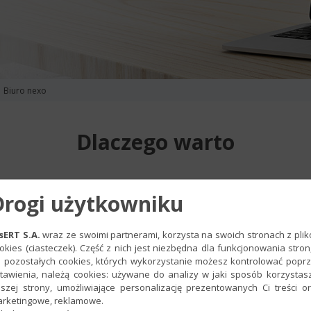
Biuro nexo
Dlaczego warto
z
zmiany prawno-podatkowe
,
Drogi użytkowniku
szystkich wersjach, które pojawią się podczas trwania aktyw
i dostępnych wyłącznie w Abonamencie
(m.in. zbiorcze wykon
sERT S.A.
wraz ze swoimi partnerami, korzysta na swoich stronach z pli
ji, drukowanie ksiąg czy ewidencji VAT),
okies (ciasteczek). Część z nich jest niezbędna dla funkcjonowania stron
 pozostałych cookies, których wykorzystanie możesz kontrolować popr
ramu
natychmiast
po ukazaniu się nowej wersji.
tawienia, należą cookies: używane do analizy w jaki sposób korzystas
szej strony, umożliwiające personalizację prezentowanych Ci treści o
rketingowe, reklamowe.