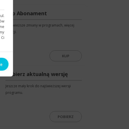
Kup Abonament
ul.
sów
Najświeższe zmiany w programach, więcej
bne
emy
funkcji.
 Ci
KUP
ie
Pobierz aktualną wersję
Jeszcze mały krok do najświeższej wersji
programu.
POBIERZ