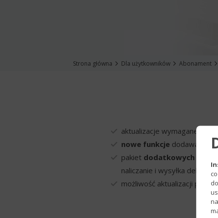
Strona główna
Dla użytkowników
Abonament
aktualizacje wymagane prze
nowe funkcje
dodawane we w
pakiet
dodatkowych funkcj
In
naliczanie i wysyłka deklarac
co
do
możliwość aktualizacji prog
us
na
ma