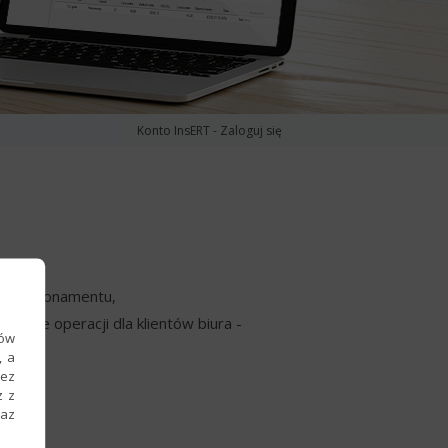
Konto InsERT - Zaloguj się
nego Abonamentu,
ywanie operacji dla klientów biura -
ków
, a
zez
z z
raz