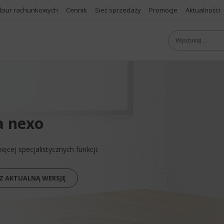
 biur rachunkowych
Cennik
Sieć sprzedaży
Promocje
Aktualności
a nexo
cej specjalistycznych funkcji.
Z AKTUALNĄ WERSJĘ