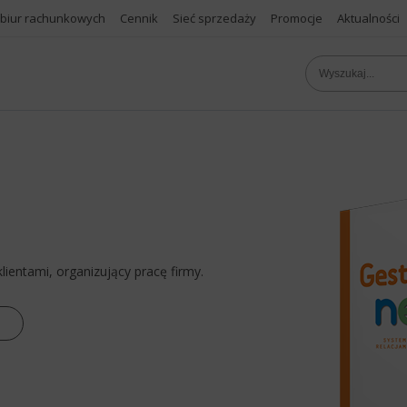
 biur rachunkowych
Cennik
Sieć sprzedaży
Promocje
Aktualności
ientami, organizujący pracę firmy.