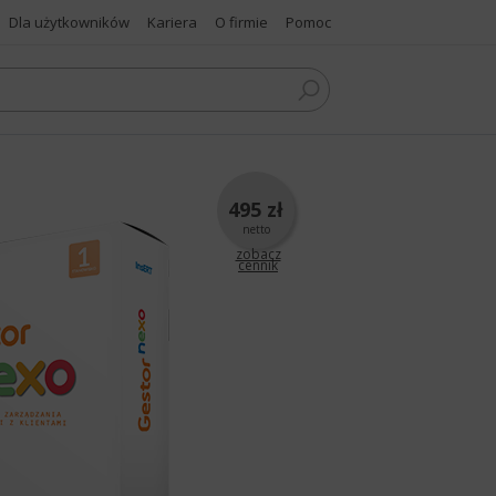
Dla użytkowników
Kariera
O firmie
Pomoc
495 zł
netto
zobacz
cennik