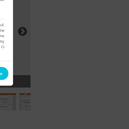
ul.
sów
bne
emy
 Ci
ie
Dostosowanie funkcji programu do profil