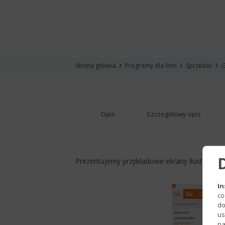
Strona główna
Programy dla firm
Sprzedaż
G
Opis
Szczegółowy opis
Prezentujemy przykładowe ekrany ilustrujące
In
co
do
us
na