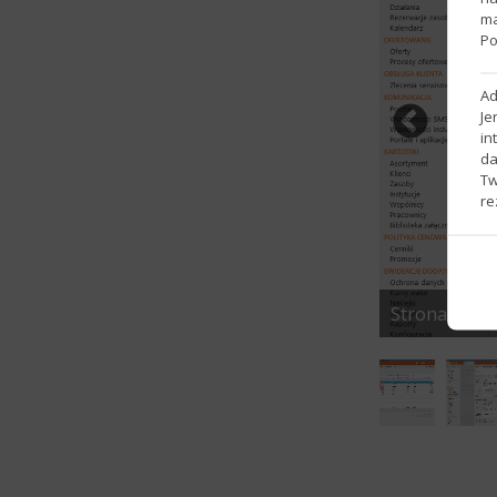
ma
Po
Ad
Je
in
da
Tw
re
Strona głów