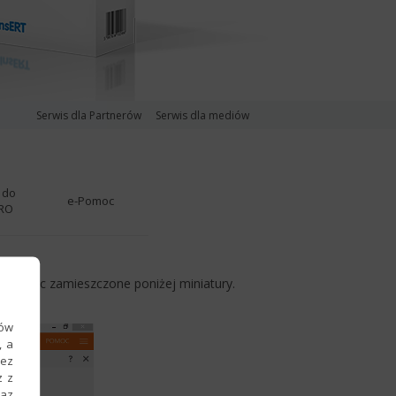
Serwis dla Partnerów
Serwis dla mediów
 do
e-Pomoc
PRO
ybierając zamieszczone poniżej miniatury.
ków
, a
zez
z z
raz