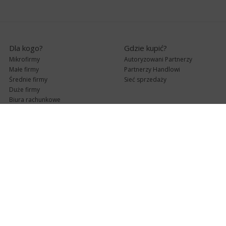
Dla kogo?
Gdzie kupić?
Mikrofirmy
Autoryzowani Partnerzy
Małe firmy
Partnerzy Handlowi
Średnie firmy
Sieć sprzedaży
Duże firmy
Biura rachunkowe
Pomoc techniczna
Uaktualnienia
Pomoc zdalna
Abonament
e-Pomoc techniczna
Aktualne wersje
Forum użytkowników
Formularz kontaktowy
Punkty Serwisowe
teleKonsultant
InsERT Status
Dla Partnerów
Kanały informacyjne
Serwis dla Partnerów
RSS