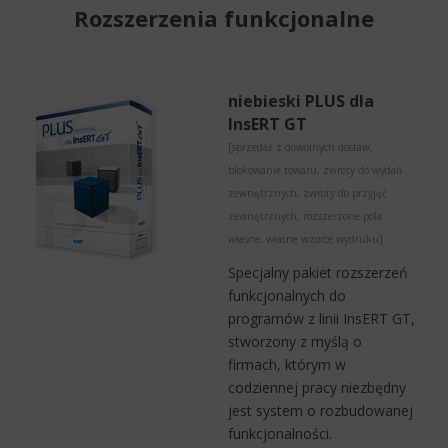
Rozszerzenia funkcjonalne
niebieski PLUS dla
InsERT GT
[sprzedaż z dowolnych dostaw,
blokowanie towaru, zwroty do wydań
zewnętrznych, zwroty do przyjęć
zewnętrznych, rozszerzone pola
własne, własne wzorce wydruku]
Specjalny pakiet rozszerzeń
funkcjonalnych do
programów z linii InsERT GT,
stworzony z myślą o
firmach, którym w
codziennej pracy niezbędny
jest system o rozbudowanej
funkcjonalności.