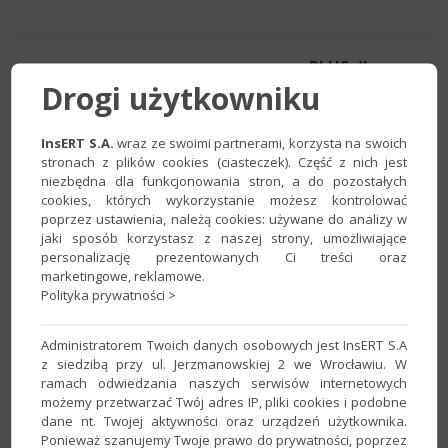
czerwony PLUS dla
Drogi użytkowniku
InsERT GT
[homebanking, zbiorcze wysyłanie
faktur e-mailem, pola własne (słownik,
InsERT S.A.
wraz ze swoimi partnerami, korzysta na swoich
polecenie SQL), flagi własne]
stronach z plików cookies (ciasteczek). Część z nich jest
niezbędna dla funkcjonowania stron, a do pozostałych
Kolejne z serii rozszerzeń
cookies, których wykorzystanie możesz kontrolować
rozbudowujących
poprzez ustawienia, należą cookies: używane do analizy w
jaki sposób korzystasz z naszej strony, umożliwiające
funkcjonalność systemów z
personalizację prezentowanych Ci treści oraz
linii InsERT GT.
marketingowe, reklamowe.
Polityka prywatności >
Zobacz
Administratorem Twoich danych osobowych jest InsERT S.A
z siedzibą przy ul. Jerzmanowskiej 2 we Wrocławiu. W
ramach odwiedzania naszych serwisów internetowych
możemy przetwarzać Twój adres IP, pliki cookies i podobne
Sfera dla Gestora GT
dane nt. Twojej aktywności oraz urządzeń użytkownika.
Specjalny dodatek
Ponieważ szanujemy Twoje prawo do prywatności, poprzez