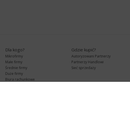
Dla kogo?
Gdzie kupić?
Mikrofirmy
Autoryzowani Partnerzy
Małe firmy
Partnerzy Handlowi
Średnie firmy
Sieć sprzedaży
Duże firmy
Biura rachunkowe
Pomoc techniczna
Uaktualnienia
Pomoc zdalna
Abonament
e-Pomoc techniczna
Aktualne wersje
Forum użytkowników
Formularz kontaktowy
Punkty Serwisowe
teleKonsultant