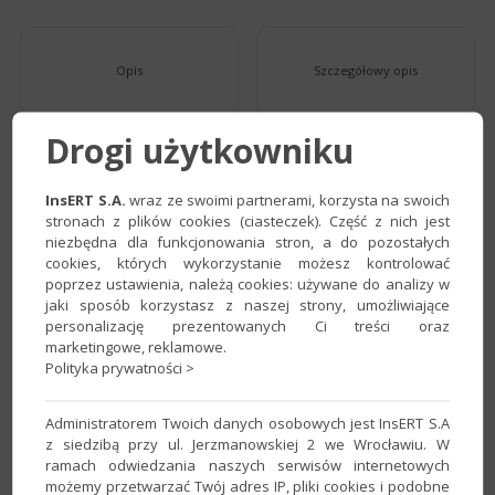
Opis
Szczegółowy opis
Drogi użytkowniku
Ekrany
e-Pomoc
InsERT S.A.
wraz ze swoimi partnerami, korzysta na swoich
stronach z plików cookies (ciasteczek). Część z nich jest
niezbędna dla funkcjonowania stron, a do pozostałych
cookies, których wykorzystanie możesz kontrolować
Minimalne wymagania
poprzez ustawienia, należą cookies: używane do analizy w
Porównanie do nexo
systemowe
jaki sposób korzystasz z naszej strony, umożliwiające
personalizację prezentowanych Ci treści oraz
marketingowe, reklamowe.
Polityka prywatności >
Informacje dla użytkowników
Administratorem Twoich danych osobowych jest InsERT S.A
z siedzibą przy ul. Jerzmanowskiej 2 we Wrocławiu. W
ramach odwiedzania naszych serwisów internetowych
możemy przetwarzać Twój adres IP, pliki cookies i podobne