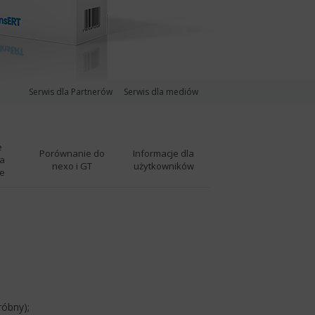
Serwis dla Partnerów
Serwis dla mediów
e
Porównanie do
Informacje dla
a
nexo i GT
użytkowników
e
róbny);