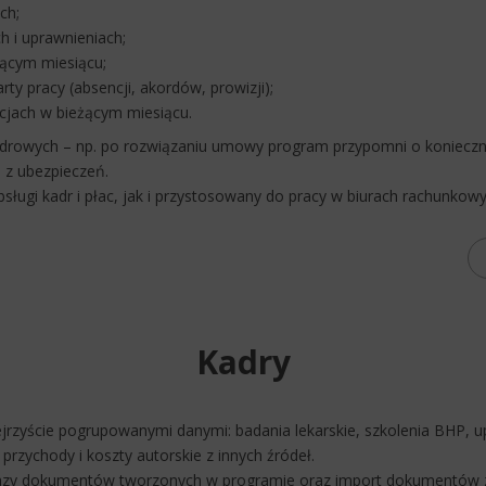
ch;
h i uprawnieniach;
ącym miesiącu;
rty pracy (absencji, akordów, prowizji);
acjach w bieżącym miesiącu.
owych – np. po rozwiązaniu umowy program przypomni o konieczno
 z ubezpieczeń.
ługi kadr i płac, jak i przystosowany do pracy w biurach rachunkowy
Kadry
zyście pogrupowanymi danymi: badania lekarskie, szkolenia BHP, u
 przychody i koszty autorskie z innych źródeł.
azy dokumentów tworzonych w programie oraz import dokumentów 