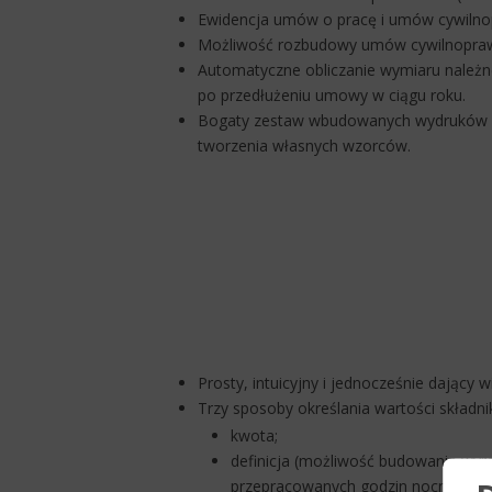
Ewidencja umów o pracę i umów cywilno
Możliwość rozbudowy umów cywilnoprawny
Automatyczne obliczanie wymiaru należ
po przedłużeniu umowy w ciągu roku.
Bogaty zestaw wbudowanych wydruków ka
tworzenia własnych wzorców.
Prosty, intuicyjny i jednocześnie dający
Trzy sposoby określania wartości składn
kwota;
definicja (możliwość budowania wyra
przepracowanych godzin nocnych or