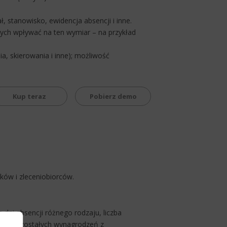
stanowisko, ewidencja absencji i inne.
ch wpływać na ten wymiar – na przykład
 skierowania i inne); możliwość
Kup teraz
Pobierz demo
ików i zleceniobiorców.
 dni absencji różnego rodzaju, liczba
tość pozostałych wynagrodzeń z