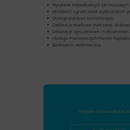
Wysyłanie indywidualnych lub masowych
Możliwość ograniczania użytkownikom p
Obsługa potrąceń komorniczych.
Deklaracje skarbowe (naliczanie, drukowan
Deklaracje zgłoszeniowe i rozliczeniowe
Obsługa Pracowniczych Planów Kapitałowyc
Bankowość elektroniczna.
Program można nabyć w dowo