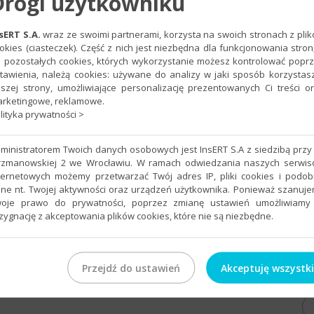
Drogi użytkowniku
- a także własnych parametrów);
graniczone możliwości do zastosowania przez doświadczonego serwi
sERT S.A.
wraz ze swoimi partnerami, korzysta na swoich stronach z pli
okies (ciasteczek). Część z nich jest niezbędna dla funkcjonowania stron
ików:
 pozostałych cookies, których wykorzystanie możesz kontrolować popr
y);
tawienia, należą cookies: używane do analizy w jaki sposób korzystas
szej strony, umożliwiające personalizację prezentowanych Ci treści o
ka).
rketingowe, reklamowe.
lityka prywatności >
ładników (parametry obliczania wartości finalnej, wpływu na podatki
ministratorem Twoich danych osobowych jest InsERT S.A z siedzibą przy 
prowadzanie zmian w systemie wynagrodzeń dla całej firmy, poszcze
rzmanowskiej 2 we Wrocławiu. W ramach odwiedzania naszych serwi
ternetowych możemy przetwarzać Twój adres IP, pliki cookies i podo
ynagrodzeń: strona główna prezentująca stan realizacji planu wyna
ne nt. Twojej aktywności oraz urządzeń użytkownika. Ponieważ szanuj
jących na naliczenie, rozbudowany i intuicyjny kreator naliczania w
oje prawo do prywatności, poprzez zmianę ustawień umożliwiamy
zygnację z akceptowania plików cookies, które nie są niezbędne.
miałej formie w jaki sposób zostały obliczone poszczególne kwoty 
dzenia).
atwe i zarazem dające duże możliwości konfiguracji).
 dla pracowników oraz różnych instytucji (np. komornik, firma ubez
Przejdź do ustawień
Akceptuję wszystk