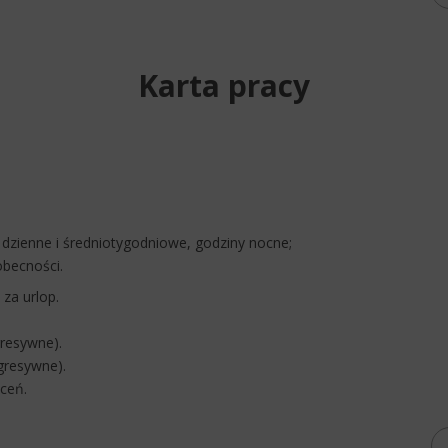
Karta pracy
dzienne i średniotygodniowe, godziny nocne;
obecności.
 za urlop.
gresywne).
ogresywne).
ąceń.