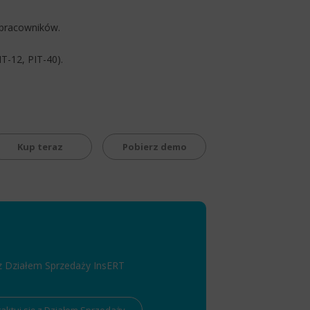
 pracowników.
T-12, PIT-40).
Kup teraz
Pobierz demo
 z Działem Sprzedaży InsERT