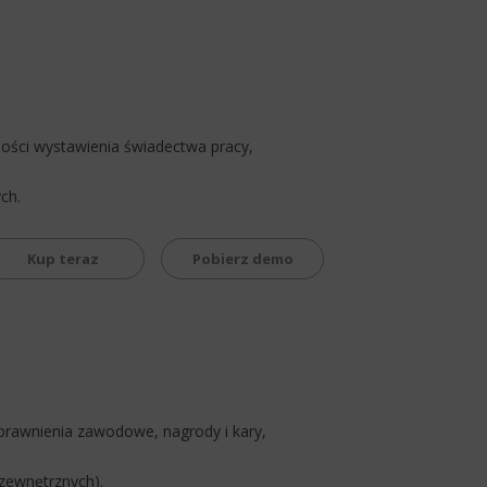
ści wystawienia świadectwa pracy,
ch.
Kup teraz
Pobierz demo
prawnienia zawodowe, nagrody i kary,
zewnętrznych).