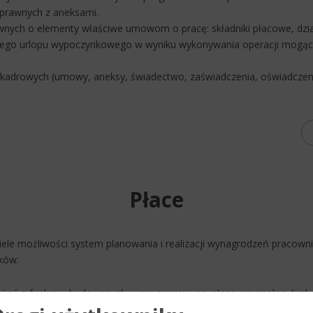
prawnych z aneksami.
ch o elementy właściwe umowom o pracę: składniki płacowe, dział, 
nego urlopu wypoczynkowego w wyniku wykonywania operacji mogący
drowych (umowy, aneksy, świadectwo, zaświadczenia, oświadczenia,
Płace
 wiele możliwości system planowania i realizacji wynagrodzeń pracown
ików:
żeń z funkcji wbudowanych w programie - np. płaca minimalna, liczba
az godzin nadliczbowych, wartość innego składnika płacowego, war