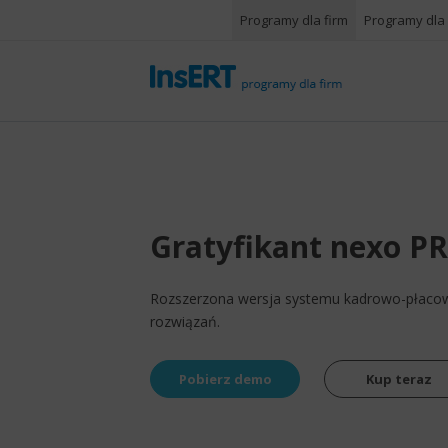
Programy dla firm
Programy dla
Gratyfikant nexo P
Rozszerzona wersja systemu kadrowo-płaco
rozwiązań.
Pobierz demo
Kup teraz