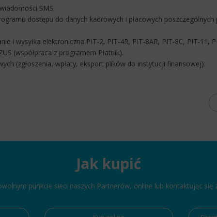
 wiadomości SMS.
rogramu dostępu do danych kadrowych i płacowych poszczególnych
ie i wysyłka elektroniczna PIT-2, PIT-4R, PIT-8AR, PIT-8C, PIT-11, PI
 ZUS (współpraca z programem Płatnik).
h (zgłoszenia, wpłaty, eksport plików do instytucji finansowej).
Jak kupić
lnym punkcie sieci naszych Partnerów, online lub kontaktując się