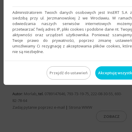
Administratorem Twoich danych osobowych jest InsERT S.A z
siedzibą przy ul. Jerzmanowskiej 2 we Wrocławiu. W ramach
Mozart WMS
odwiedzania naszych serwisów internetowych możemy
przetwarzać Twój adres IP, pliki cookies i podobne dane nt. Twojej
aktywności oraz urządzeń użytkownika. Ponieważ szanujemy
Mozart WMS to uproszczony magazynowy system
Twoje prawo do prywatności, poprzez zmianę ustawień
informatyczny, program do zarządzania ruchem produktów
umożliwiamy Ci rezygnację z akceptowania plików cookies, które
wewnątrz magazynów zintegrowany z Subiektem.
Pełna
nie są niezbędne.
informacja
.
Cena: 9000 zł
Przejdź do ustawień
Akceptuję wszystk
Wymagania: brak
Autor:
Morlab
, tel.
0789147646, 793-73-19-75, 222-08-30-55, 693-
82-78-64
Zadaj pytanie poprzez e-mail
|
Strona WWW
ZOBACZ