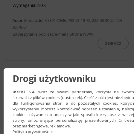
Wymagania: brak
Autor:
Morlab
, tel.
0789147646, 793-73-19-75, 222-08-30-55, 693-
82-78-64
Zadaj pytanie poprzez e-mail
|
Strona WWW
ZOBACZ
Drogi użytkowniku
InsERT S.A.
wraz ze swoimi partnerami, korzysta na swoich
stronach z plików cookies (ciasteczek). Część z nich jest niezbędna
dla funkcjonowania stron, a do pozostałych cookies, których
wykorzystanie możesz kontrolować poprzez ustawienia, należą
cookies: używane do analizy w jaki sposób korzystasz z naszej
strony, umożliwiające personalizację prezentowanych Ci treści
oraz marketingowe, reklamowe.
Polityka prywatności >