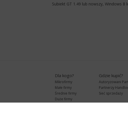
Subiekt GT 1.49 lub nowszy, Windows 8 
Dla kogo?
Gdzie kupić?
Mikrofirmy
Autoryzowani Par
Małe firmy
Partnerzy Handlo
Średnie firmy
Sieć sprzedaży
Duże firmy
Biura rachunkowe