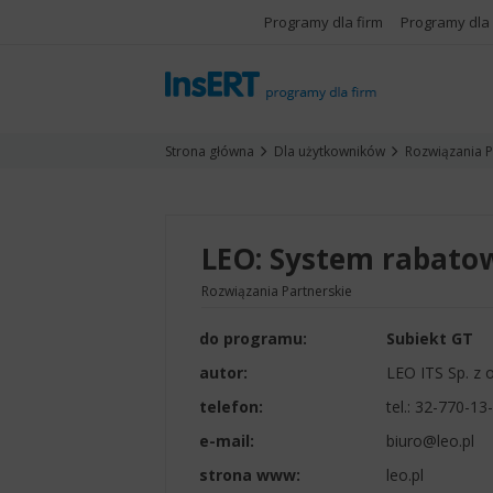
Programy dla firm
Programy dla
Strona główna
Dla użytkowników
Rozwiązania P
LEO: System rabato
Rozwiązania Partnerskie
do programu:
Subiekt GT
autor:
LEO ITS Sp. z o
telefon:
tel.:
32-770-13-
e-mail:
biuro@leo.pl
strona www:
leo.pl