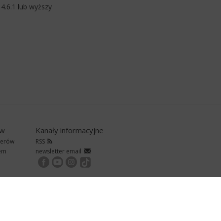
4.6.1 lub wyższy
ów
Kanały informacyjne
nerów
RSS
rem
newsletter email