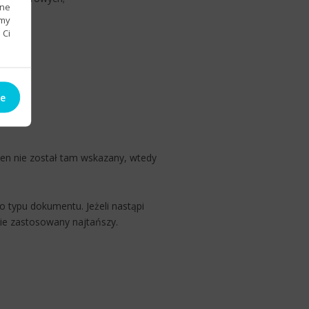
bne
emy
 Ci
ie
cen nie został tam wskazany, wtedy
 typu dokumentu. Jeżeli nastąpi
nie zastosowany najtańszy.