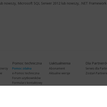
lub nowszy, Microsoft SQL Serwer 2012 lub nowszy, .NET Framework 
Pomoc techniczna
Uaktualnienia
Dla Partner
tnerzy
Pomoc zdalna
Abonament
Serwis dla Part
wi
e-Pomoc techniczna
Aktualne wersje
Zostań Partne
Forum użytkowników
Formularz kontaktowy
Punkty Serwisowe
teleKonsultant
InsERT Status