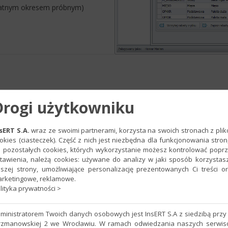
płatnym okresem próbnym)
Drogi użytkowniku
 RABATOWA W SUBIEKCIE GT
sERT S.A.
wraz ze swoimi partnerami, korzysta na swoich stronach z pli
okies (ciasteczek). Część z nich jest niezbędna dla funkcjonowania stron
rabatowych, które będą uwzględniane podczas wystawiania dokumen
 pozostałych cookies, których wykorzystanie możesz kontrolować popr
ia rabatów i promocji. Między innymi pozwala na przypisanie indywid
tawienia, należą cookies: używane do analizy w jaki sposób korzystas
różnicowanie cen i rabatów w zależności od magazynu, w którym w
szej strony, umożliwiające personalizację prezentowanych Ci treści o
rketingowe, reklamowe.
wotowym.
lityka prywatności >
stwo następujące możliwości:
ministratorem Twoich danych osobowych jest InsERT S.A z siedzibą przy 
rzmanowskiej 2 we Wrocławiu. W ramach odwiedzania naszych serwi
erających definicję cen i rabatów dla poszczególnych towarów i gr