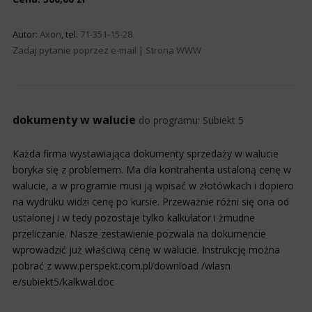
Autor:
Axon
, tel.
71-351-15-28
Zadaj pytanie poprzez e-mail
|
Strona WWW
dokumenty w walucie
do programu:
Subiekt 5
Każda firma wystawiająca dokumenty sprzedaży w walucie
boryka się z problemem. Ma dla kontrahenta ustaloną cenę w
walucie, a w programie musi ją wpisać w złotówkach i dopiero
na wydruku widzi cenę po kursie. Przeważnie różni się ona od
ustalonej i w tedy pozostaje tylko kalkulator i żmudne
przeliczanie. Nasze zestawienie pozwala na dokumencie
wprowadzić już właściwą cenę w walucie. Instrukcję można
pobrać z www.perspekt.com.pl/download /wlasn
e/subiekt5/kalkwal.doc