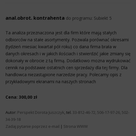
anal.obrot. kontrahenta
do programu:
Subiekt 5
Ta analiza przeznaczona jest dla firm które mają stałych
odbiorców na stałe asortymenty. Pozwala porównać okresami
(tydzień miesiac kwartał pół roku) co dana firma brała w
danych okresach i w jakich ilościach i stwierdzić jakie zmiany się
dokonały w obrocie z tą firmą. Dodatkowo mozna wydrukować
cennik na podstawie ostatnich cen sprzedaży dla tej firmy. Dla
handlowca niezastąpione narzedzie pracy. Polecamy opis z
przykładowymi ekranami na naszych stronach
Cena: 300,00 zł
Autor:
Perspekt Dorota Juszczyk
, tel.
33-812-46-72, 506-17-97-26, 502-
34-39-18
Zadaj pytanie poprzez e-mail
|
Strona WWW