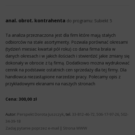
anal. obrot. kontrahenta
do programu:
Subiekt 5
Ta analiza przeznaczona jest dla firm które mają stałych
odbiorców na stałe asortymenty. Pozwala porównać okresami
(tydzień miesiac kwartał pół roku) co dana firma brała w
danych okresach i w jakich ilościach i stwierdzić jakie zmiany się
dokonały w obrocie z tą firmą. Dodatkowo mozna wydrukować
cennik na podstawie ostatnich cen sprzedaży dla tej firmy. Dla
handlowca niezastąpione narzedzie pracy. Polecamy opis z
przykładowymi ekranami na naszych stronach
Cena: 300,00 zł
Autor:
Perspekt Dorota Juszczyk
, tel.
33-812-46-72, 506-17-97-26, 502-
34-39-18
Zadaj pytanie poprzez e-mail
|
Strona WWW