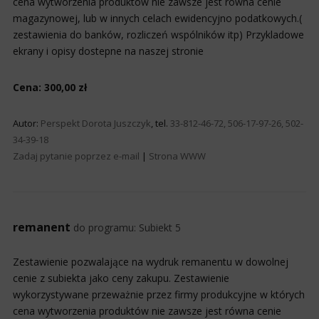
cena wytworzenia produktów nie zawsze jest równa cenie
magazynowej, lub w innych celach ewidencyjno podatkowych.(
zestawienia do banków, rozliczeń wspólników itp) Przykladowe
ekrany i opisy dostepne na naszej stronie
Cena: 300,00 zł
Autor:
Perspekt Dorota Juszczyk
, tel.
33-812-46-72, 506-17-97-26, 502-
34-39-18
Zadaj pytanie poprzez e-mail
|
Strona WWW
remanent
do programu:
Subiekt 5
Zestawienie pozwalające na wydruk remanentu w dowolnej
cenie z subiekta jako ceny zakupu. Zestawienie
wykorzystywane przeważnie przez firmy produkcyjne w których
cena wytworzenia produktów nie zawsze jest równa cenie