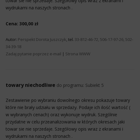
towar sie nie sprzedaje. Szegółowy opis wraz z ekranami i
wydrukami na naszych stronach .
Cena: 300,00 zł
Autor:
Perspekt Dorota Juszczyk
, tel.
33-812-46-72, 506-17-97-26, 502-
34-39-18
Zadaj pytanie poprzez e-mail
|
Strona WWW
towary niechodliwe
do programu:
Subiekt 5
Zestawienie po wybraniu dowolnego okresu pokazuje towary
które nie brały udziału w sprzedaży. Podaje ich ilość wartość (
w wybranych cenach) oraz wykonuje wydruk. Szególnie
przydatne w celu przeanalizowania w których okresach jaki
towar sie nie sprzedaje. Szegółowy opis wraz z ekranami i
wydrukami na naszych stronach .