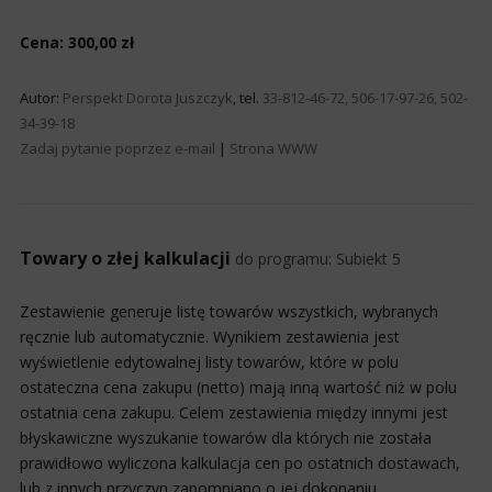
Cena: 300,00 zł
Autor:
Perspekt Dorota Juszczyk
, tel.
33-812-46-72, 506-17-97-26, 502-
34-39-18
Zadaj pytanie poprzez e-mail
|
Strona WWW
Towary o złej kalkulacji
do programu:
Subiekt 5
Zestawienie generuje listę towarów wszystkich, wybranych
ręcznie lub automatycznie. Wynikiem zestawienia jest
wyświetlenie edytowalnej listy towarów, które w polu
ostateczna cena zakupu (netto) mają inną wartość niż w polu
ostatnia cena zakupu. Celem zestawienia między innymi jest
błyskawiczne wyszukanie towarów dla których nie została
prawidłowo wyliczona kalkulacja cen po ostatnich dostawach,
lub z innych przyczyn zapomniano o jej dokonaniu.