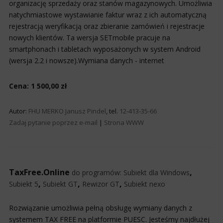
organizację sprzedaży oraz stanów magazynowych. Umożliwia
natychmiastowe wystawianie faktur wraz z ich automatyczną
rejestracją weryfikacją oraz zbieranie zamówień i rejestracje
nowych klientów. Ta wersja SETmobile pracuje na
smartphonach i tabletach wyposażonych w system Android
(wersja 2.2 i nowsze).Wymiana danych - internet
Cena: 1 500,00 zł
Autor:
FHU MERKO Janusz Pindel
, tel.
12-413-35-66
Zadaj pytanie poprzez e-mail
|
Strona WWW
TaxFree.Online
,
do programów:
Subiekt dla Windows
,
,
,
Subiekt 5
Subiekt GT
Rewizor GT
Subiekt nexo
Rozwiązanie umożliwia pełną obsługę wymiany danych z
systemem TAX FREE na platformie PUESC. Jesteśmy najdłużej