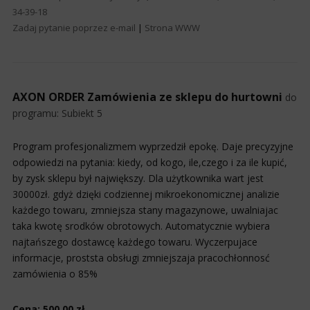
34-39-18
Zadaj pytanie poprzez e-mail
|
Strona WWW
AXON ORDER Zamówienia ze sklepu do hurtowni
do
programu:
Subiekt 5
Program profesjonalizmem wyprzedził epokę. Daje precyzyjne
odpowiedzi na pytania: kiedy, od kogo, ile,czego i za ile kupić,
by zysk sklepu był największy. Dla użytkownika wart jest
30000zł. gdyż dzięki codziennej mikroekonomicznej analizie
każdego towaru, zmniejsza stany magazynowe, uwalniajac
taka kwotę srodków obrotowych. Automatycznie wybiera
najtańszego dostawcę każdego towaru. Wyczerpujace
informacje, proststa obsługi zmniejszaja pracochłonnosć
zamówienia o 85%
Cena: 500,00 zł