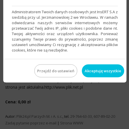
Administratorem Twoich danych osobowych jest InsERT S.A z
siedzibą przy ul. Jerzmanowskiej 2 we Wrocławiu. W ramach
odwiedzania naszych serwisów internetowych możemy
Macius2 dla subiekta5
do programu:
Subiekt 5
przetwarzać Twój adres IP, pliki cookies i podobne dane nt.
Twojej aktywności oraz urządzeń użytkownika. Ponieważ
szanujemy Twoje prawo do prywatności, poprzez zmianę
Potrafi w krótkim czasie wygenerowac na dysk lokalny jak
ustawień umożliwiamy Ci rezygnację z akceptowania plików
również na serwer ftp dane z bazy subiekta5.Umożliwja
cookies, które nie są niezbędne.
dopasownie wyglądu strony do własnych upodobań.Mamy
możliwość bez pomocy innych samodzielnie sprzedawać nasze
towary lub usługi przez internet.Nie trzeba zatrudniać
Przejdź do ustawień
Akceptuję wszystkie
informatyka specjalisty aby sprzedawać swoje towary usługi za
pośrednictwem internetU Wystarczy kliknąc myszą a nasza
strona jest aktułalna.http://www.plik.net.pl
Cena: 0,00 zł
Autor:
Plik24.pl Parzych M. i A. s.c.
, tel.
29-764-63-33, 607-89-02-20
Zadaj pytanie poprzez e-mail
|
Strona WWW