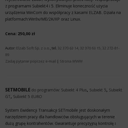
z programami Subiekt4 i 5. Eliminuje koneczność użycia
urządzenia WinCom do współpracy z kasami ELZAB. Działa na
platformach:Win9x/ME/2K/XP oraz Linux.
Cena: 250,00 zł
Autor:
Elzab Soft Sp. z o.o.
, tel.
32 370 63 14, 32 370 63 15, 32 272-81-
89
Zadaj pytanie poprzez e-mail
|
Strona WWW
SETMOBILE
,
,
do programów:
Subiekt 4 Plus
Subiekt 5
Subiekt
,
GT
Subiekt 5 EURO
System Ewidencji Transakcji SETmobile jest doskonałym
narzędziem pracy dla handlowców obsługujących w terenie
dużą grupę kontrahentów. Gwarantuje precyzyjną kontrolę i