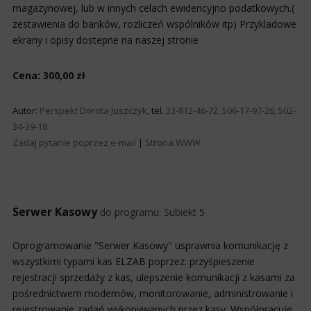
magazynowej, lub w innych celach ewidencyjno podatkowych.(
zestawienia do banków, rozliczeń wspólników itp) Przykladowe
ekrany i opisy dostepne na naszej stronie
Cena: 300,00 zł
Autor:
Perspekt Dorota Juszczyk
, tel.
33-812-46-72, 506-17-97-26, 502-
34-39-18
Zadaj pytanie poprzez e-mail
|
Strona WWW
Serwer Kasowy
do programu:
Subiekt 5
Oprogramowanie "Serwer Kasowy" usprawnia komunikację z
wszystkimi typami kas ELZAB poprzez: przyśpieszenie
rejestracji sprzedaży z kas, ulepszenie komunikacji z kasami za
pośrednictwem modemów, monitorowanie, administrowanie i
rejestrowanie zadań wykonywanych przez kasy. Współpracuje