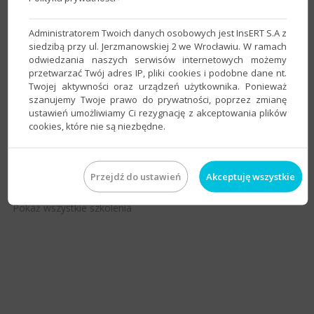
Administratorem Twoich danych osobowych jest InsERT S.A z
siedzibą przy ul. Jerzmanowskiej 2 we Wrocławiu. W ramach
odwiedzania naszych serwisów internetowych możemy
Szkolenie z konfiguracji i obsługi z KseF w InsERT
przetwarzać Twój adres IP, pliki cookies i podobne dane nt.
Nexo PRO
Twojej aktywności oraz urządzeń użytkownika. Ponieważ
szanujemy Twoje prawo do prywatności, poprzez zmianę
do programu: Rachmistrz nexo, Rewizor nexo, Subiekt nexo
ustawień umożliwiamy Ci rezygnację z akceptowania plików
Miejscowość:
Lublin
cookies, które nie są niezbędne.
Cena:
350 zł
(+23% VAT)
Szczegóły
Organizator:
INFO-SERWIS Jacek Podolski
Przejdź do ustawień
Akceptuję wszystkie
Pokaż wszystkie szkolenia