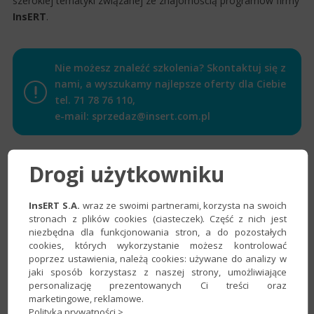
szerokiej tematyki związanej ze znajomością programów firmy
InsERT
.
Nie możesz znaleźć szkolenia? Skontaktuj się z
nami, a wyszukamy najlepsze oferty dla Ciebie
tel.
71 78 76 110
,
e-mail:
sprzedaz@insert.com.pl
Drogi użytkowniku
InsERT S.A.
wraz ze swoimi partnerami, korzysta na swoich
stronach z plików cookies (ciasteczek). Część z nich jest
niezbędna dla funkcjonowania stron, a do pozostałych
cookies, których wykorzystanie możesz kontrolować
poprzez ustawienia, należą cookies: używane do analizy w
jaki sposób korzystasz z naszej strony, umożliwiające
Pokaż
personalizację prezentowanych Ci treści oraz
Znaleziono
1
wszystkie
marketingowe, reklamowe.
szkolenie.
szkolenia
Polityka prywatności >