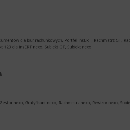
umentów dla biur rachunkowych, Portfel InsERT, Rachmistrz GT, Rac
kt 123 dla InsERT nexo, Subiekt GT, Subiekt nexo
ok
Gestor nexo, Gratyfikant nexo, Rachmistrz nexo, Rewizor nexo, Subi