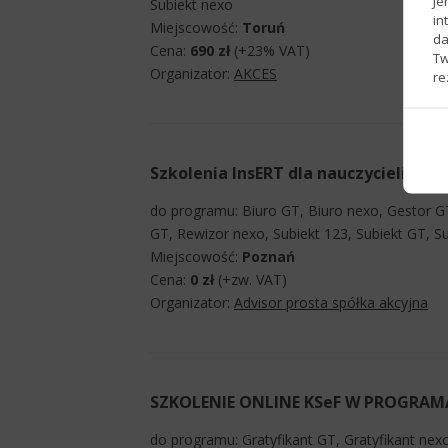
Je
Subiekt nexo
in
Miejscowość:
Toruń
da
Cena:
690 zł
(+23% VAT)
Tw
Organizator:
AKCES
re
Szkolenia InsERT dla nauczycieli
do programu: Biuro GT, Biuro nexo, Gestor G
GT, Rewizor nexo, Subiekt 123, Subiekt GT, S
Miejscowość:
Poznań
Cena:
0 zł
(+zw. VAT)
Organizator:
Advisor prosta spółka akcyjna
SZKOLENIE ONLINE KSeF W PROGRAM
do programu: Gratyfikant GT, Gratyfikant nex