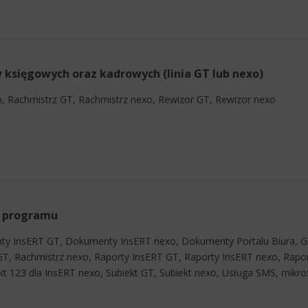
księgowych oraz kadrowych (linia GT lub nexo)
xo, Rachmistrz GT, Rachmistrz nexo, Rewizor GT, Rewizor nexo
o programu
ty InsERT GT, Dokumenty InsERT nexo, Dokumenty Portalu Biura, Ges
GT, Rachmistrz nexo, Raporty InsERT GT, Raporty InsERT nexo, Rapor
ekt 123 dla InsERT nexo, Subiekt GT, Subiekt nexo, Usługa SMS, mikro