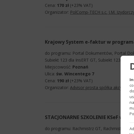
Cena:
170 zł
(+23% VAT)
Organizator:
PolComp-TECH s.c. J.M. Izydorcz
Krajowy System e-faktur w programac
do programu: Portal Dokumentów, Portal Dok
Subiekt 123 dla InsERT GT, Subiekt 123 dla I
Miejscowość:
Poznań
Ulica:
św. Wincentego 7
In
Cena:
190 zł
(+23% VAT)
co
Organizator:
Advisor prosta spółka akcyjna
do
us
na
ma
Po
STACJONARNE SZKOLENIE KSeF w TO
do programu: Rachmistrz GT, Rachmistrz nexo,
Ad