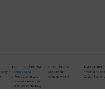
Pomoc techniczna
Uaktualnienia
Dla Partner
tnerzy
Pomoc zdalna
Abonament
Serwis dla Part
wi
e-Pomoc techniczna
Aktualne wersje
Zostań Partne
Forum użytkowników
Formularz kontaktowy
Punkty Serwisowe
teleKonsultant
InsERT Status