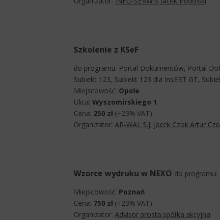
Organizator:
INFO-SERWIS Jacek Podolski
Szkolenie z KSeF
do programu: Portal Dokumentów, Portal Dok
Subiekt 123, Subiekt 123 dla InsERT GT, Subie
Miejscowość:
Opole
Ulica:
Wyszomirskiego 1
Cena:
250 zł
(+23% VAT)
Organizator:
AR-WAL S.J. Jacek Czok Artur Cz
Wzorce wydruku w NEXO
do programu: 
Miejscowość:
Poznań
Cena:
750 zł
(+23% VAT)
Organizator:
Advisor prosta spółka akcyjna