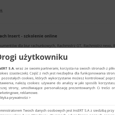
yk
h Insert - szkolenie online
umentów dla biur rachunkowych, Rachmistrz GT, Rachmistrz nexo, R
nsERT nexo, Subiekt GT, Subiekt nexo
Drogi użytkowniku
sERT S.A.
wraz ze swoimi partnerami, korzysta na swoich stronach z pli
okies (ciasteczek). Część z nich jest niezbędna dla funkcjonowania stron
 pozostałych cookies, których wykorzystanie możesz kontrolować popr
tawienia, należą cookies: używane do analizy w jaki sposób korzystas
szej strony, umożliwiające personalizację prezentowanych Ci treści o
rketingowe, reklamowe.
lityka prywatności >
RUNIU
 Rewizor GT, Rewizor nexo, Subiekt 123, Subiekt 123 dla InsERT GT,
ministratorem Twoich danych osobowych jest InsERT S.A z siedzibą przy 