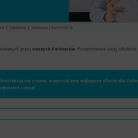
exo
Szkolenia
Szkolenia z Rachmistrza
otowanych przez
naszych Partnerów
. Prezentowane tutaj szkolenia
Skontaktuj się z nami, a wyszukamy najlepsze oferty dla Ciebi
z@insert.com.pl