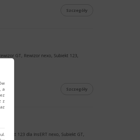
Szczegóły
ewizor GT, Rewizor nexo, Subiekt 123,
ków
, a
Szczegóły
zez
z z
raz
 Subiekt 123 dla InsERT nexo, Subiekt GT,
ul.