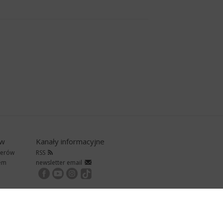
ów
Kanały informacyjne
nerów
RSS
rem
newsletter email