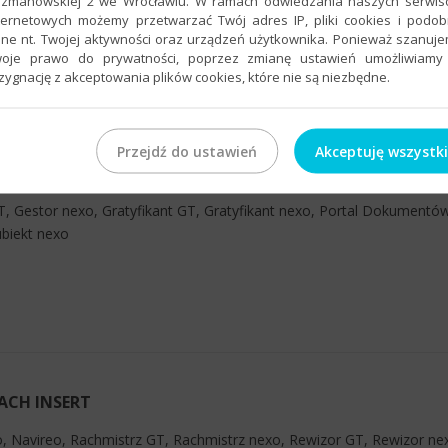
rzmanowskiej 2 we Wrocławiu. W ramach odwiedzania naszych serwi
ternetowych możemy przetwarzać Twój adres IP, pliki cookies i podo
ne nt. Twojej aktywności oraz urządzeń użytkownika. Ponieważ szanuj
oje prawo do prywatności, poprzez zmianę ustawień umożliwiamy
zygnację z akceptowania plików cookies, które nie są niezbędne.
Przejdź do ustawień
Akceptuję wszystk
T, Gestor nexo, Gratyfikant GT, Gratyfikant nexo, Portal Dokumentó
ubiekt nexo
ACH INSERT
o, Navireo, Rachmistrz GT, Rachmistrz nexo, Rewizor GT, Rewizor nex