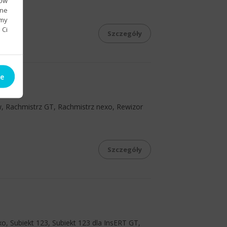
sów
bne
emy
 Ci
Szczegóły
ie
w, Rachmistrz GT, Rachmistrz nexo, Rewizor
Szczegóły
o, Subiekt 123, Subiekt 123 dla InsERT GT,