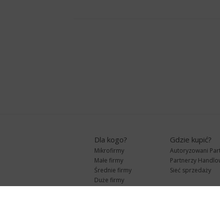
Dla kogo?
Gdzie kupić?
Mikrofirmy
Autoryzowani Par
Małe firmy
Partnerzy Handlo
Średnie firmy
Sieć sprzedaży
Duże firmy
Biura rachunkowe