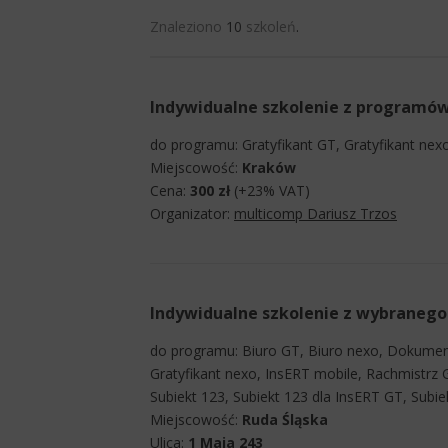
Znaleziono
10
szkoleń
.
Indywidualne szkolenie z programów 
do programu: Gratyfikant GT, Gratyfikant ne
Miejscowość:
Kraków
Cena:
300 zł
(+23% VAT)
Organizator:
multicomp Dariusz Trzos
Indywidualne szkolenie z wybraneg
do programu: Biuro GT, Biuro nexo, Dokumen
Gratyfikant nexo, InsERT mobile, Rachmistrz 
Subiekt 123, Subiekt 123 dla InsERT GT, Subi
Miejscowość:
Ruda Śląska
Ulica:
1 Maja 243