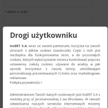
*
Adres e-mail:
*
Telefon:
Drogi użytkowniku
InsERT S.A.
wraz ze swoimi partnerami, korzysta na swoich
*
Wiadomość:
stronach z plików cookies (ciasteczek). Część z nich jest
niezbędna dla funkcjonowania stron, a do pozostałych
cookies, których wykorzystanie możesz kontrolować poprzez
ustawienia, należą cookies: używane do analizy w jaki
sposób korzystasz z naszej strony, umożliwiające
personalizację prezentowanych Ci treści oraz marketingowe,
reklamowe.
Polityka prywatności >
Administratorem Twoich danych osobowych jest InsERT S.A z
Zgoda na przetwarzanie danych
siedzibą przy ul. Jerzmanowskiej 2 we Wrocławiu. W ramach
odwiedzania naszych serwisów internetowych możemy