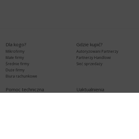
Dla kogo?
Gdzie kupić?
Mikrofirmy
Autoryzowani Partnerzy
Małe firmy
Partnerzy Handlowi
Średnie firmy
Sieć sprzedaży
Duże firmy
Biura rachunkowe
Pomoc techniczna
Uaktualnienia
Pomoc zdalna
Abonament
e-Pomoc techniczna
Aktualne wersje
Forum użytkowników
Formularz kontaktowy
Punkty Serwisowe
teleKonsultant
InsERT Status