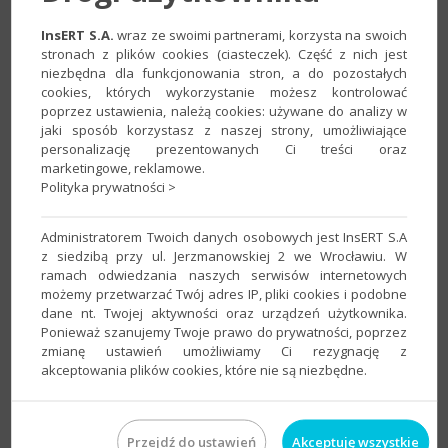
2. W sekcji
Historia
płatności
rozwinąć menu
InsERT S.A.
wraz ze swoimi partnerami, korzysta na swoich
stronach z plików cookies (ciasteczek). Część z nich jest
przy odpowiedniej transakcji i kliknąć
Anuluj płatność
.
niezbędna dla funkcjonowania stron, a do pozostałych
cookies, których wykorzystanie możesz kontrolować
poprzez ustawienia, należą cookies: używane do analizy w
jaki sposób korzystasz z naszej strony, umożliwiające
personalizację prezentowanych Ci treści oraz
marketingowe, reklamowe.
Polityka prywatności >
Administratorem Twoich danych osobowych jest InsERT S.A
z siedzibą przy ul. Jerzmanowskiej 2 we Wrocławiu. W
ramach odwiedzania naszych serwisów internetowych
możemy przetwarzać Twój adres IP, pliki cookies i podobne
dane nt. Twojej aktywności oraz urządzeń użytkownika.
Ponieważ szanujemy Twoje prawo do prywatności, poprzez
zmianę ustawień umożliwiamy Ci rezygnację z
akceptowania plików cookies, które nie są niezbędne.
Artykuł należy do zbioru tematów e–Pomocy technicznej
dotyczących
obsługi płatności online w Portalu Biura​
.​​​
Przejdź do ustawień
Akceptuję wszystkie