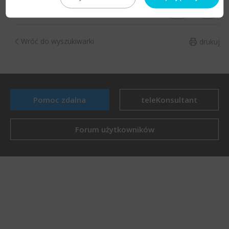
TAK
NIE
Czy artykuł był pomocny?
Wróć do wyszukiwarki
drukuj
Pomoc zdalna
teleKonsultant
Forum użytkowników