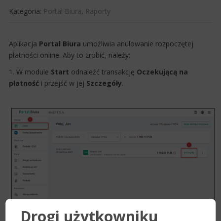
Kategoria:
Portal Biura
,
Raporty
​Aplikacja
Portal ​Biura
umożliwia an​ulowanie rozpoczętej
płatności online. Aby to zrobić, należy:
1. W module
Start
odnaleźć transakcję
Oczekującą na
płatność
i przejść w jej
Szczegóły
.
Drogi użytkowniku