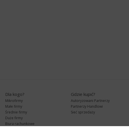
Dla kogo?
Gdzie kupić?
Mikrofirmy
Autoryzowani Partnerzy
Małe firmy
Partnerzy Handlowi
Średnie firmy
Sieć sprzedaży
Duże firmy
Biura rachunkowe